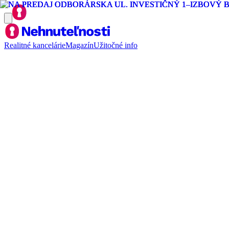
Realitné kancelárie
Magazín
Užitočné info