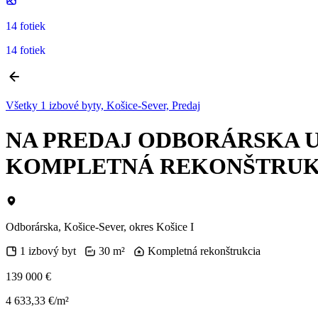
14 fotiek
14 fotiek
Všetky 1 izbové byty, Košice-Sever, Predaj
NA PREDAJ ODBORÁRSKA UL
KOMPLETNÁ REKONŠTRUK
Odborárska, Košice-Sever, okres Košice I
1 izbový byt
30 m²
Kompletná rekonštrukcia
139 000 €
4 633,33 €/m²