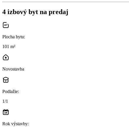
4 izbový byt na predaj
Plocha bytu
:
101 m²
Novostavba
Podlažie
:
1/1
Rok výstavby
: