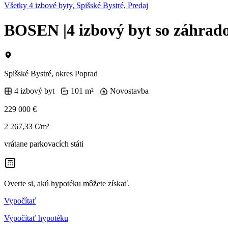
Všetky 4 izbové byty, Spišské Bystré, Predaj
BOSEN |4 izbový byt so záhrad
Spišské Bystré, okres Poprad
4 izbový byt
101 m²
Novostavba
229 000 €
2 267,33 €/m²
vrátane parkovacích státi
Overte si, akú hypotéku môžete získať.
Vypočítať
Vypočítať hypotéku