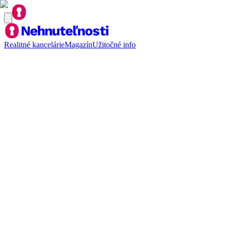
Realitné kancelárie
Magazín
Užitočné info