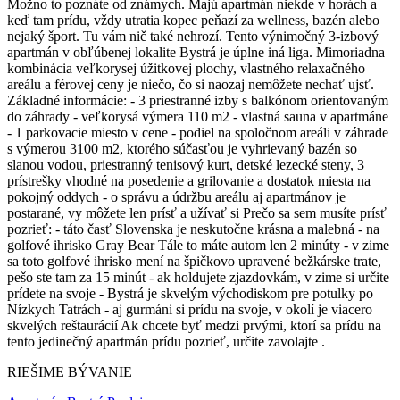
Možno to poznáte od známych. Majú apartmán niekde v horách a
keď tam prídu, vždy utratia kopec peňazí za wellness, bazén alebo
nejaký šport. Tu vám nič také nehrozí. Tento výnimočný 3-izbový
apartmán v obľúbenej lokalite Bystrá je úplne iná liga. Mimoriadna
kombinácia veľkorysej úžitkovej plochy, vlastného relaxačného
areálu a férovej ceny je niečo, čo si naozaj nemôžete nechať ujsť.
Základné informácie: - 3 priestranné izby s balkónom orientovaným
do záhrady - veľkorysá výmera 110 m2 - vlastná sauna v apartmáne
- 1 parkovacie miesto v cene - podiel na spoločnom areáli v záhrade
s výmerou 3100 m2, ktorého súčasťou je vyhrievaný bazén so
slanou vodou, priestranný tenisový kurt, detské lezecké steny, 3
prístrešky vhodné na posedenie a grilovanie a dostatok miesta na
pokojný oddych - o správu a údržbu areálu aj apartmánov je
postarané, vy môžete len prísť a užívať si Prečo sa sem musíte prísť
pozrieť: - táto časť Slovenska je neskutočne krásna a malebná - na
golfové ihrisko Gray Bear Tále to máte autom len 2 minúty - v zime
sa toto golfové ihrisko mení na špičkovo upravené bežkárske trate,
pešo ste tam za 15 minút - ak holdujete zjazdovkám, v zime si určite
prídete na svoje - Bystrá je skvelým východiskom pre potulky po
Nízkych Tatrách - aj gurmáni si prídu na svoje, v okolí je viacero
skvelých reštaurácií Ak chcete byť medzi prvými, ktorí sa prídu na
tento jedinečný apartmán prídu pozrieť, určite zavolajte .
RIEŠIME BÝVANIE