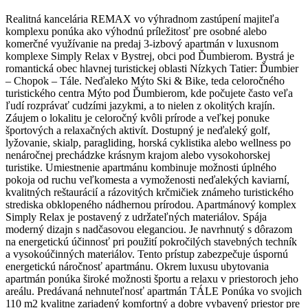
Realitná kancelária REMAX vo výhradnom zastúpení majiteľa
komplexu ponúka ako výhodnú príležitosť pre osobné alebo
komerčné využívanie na predaj 3-izbový apartmán v luxusnom
komplexe Simply Relax v Bystrej, obci pod Ďumbierom. Bystrá je
romantická obec hlavnej turistickej oblasti Nízkych Tatier: Ďumbier
– Chopok – Tále. Neďaleko Mýto Ski & Bike, teda celoročného
turistického centra Mýto pod Ďumbierom, kde počujete často veľa
ľudí rozprávať cudzími jazykmi, a to nielen z okolitých krajín.
Záujem o lokalitu je celoročný kvôli prírode a veľkej ponuke
športových a relaxačných aktivít. Dostupný je neďaleký golf,
lyžovanie, skialp, paragliding, horská cyklistika alebo wellness po
nenáročnej prechádzke krásnym krajom alebo vysokohorskej
turistike. Umiestnenie apartmánu kombinuje možnosti úplného
pokoja od ruchu veľkomesta a vymoženosti neďalekých kaviarní,
kvalitných reštaurácií a rázovitých krčmičiek známeho turistického
strediska obklopeného nádhernou prírodou. Apartmánový komplex
Simply Relax je postavený z udržateľných materiálov. Spája
moderný dizajn s nadčasovou eleganciou. Je navrhnutý s dôrazom
na energetickú účinnosť pri použití pokročilých stavebných techník
a vysokoúčinných materiálov. Tento prístup zabezpečuje úspornú
energetickú náročnosť apartmánu. Okrem luxusu ubytovania
apartmán ponúka široké možnosti športu a relaxu v priestoroch jeho
areálu. Predávaná nehnuteľnosť apartmán TÁLE Ponúka vo svojich
110 m2 kvalitne zariadený komfortný a dobre vybavený priestor pre