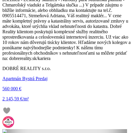
Chmarošský viadukt a Telgártska slučka ...) V prípade záujmu o
bližšie informácie, alebo obhliadku ma kontaktujte na tel.č.
0905514471, Strmeňová Adriana, Váš realitný maklér... V cene
máte kompletný právny a katastrálny servis, autorizované zmluvy u
advokáta, ktoré urýchlia vklad nehnuteľnosti do katastra. Dobré
Reality klientom poskytujú komplexné služby realitného
sprostredkovania a celoslovenskú internetovú inzerciu. Už viac ako
10 rokov nám dôverujú tisícky klientov. Hľadáme nových kolegov a
ponúkame najvýhodnejšie podmienky! K nášmu tímu
profesionálnych obchodníkov s nehnuteľnosťami sa môžete pridať
na: dobrereality.sk/kariera
DOBRÉ REALITY s.r.o.
Apartmán Bystrá Predaj
560 000 €
2 145,59 €/m²