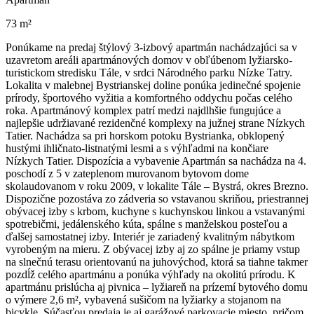
73 m²
Ponúkame na predaj štýlový 3-izbový apartmán nachádzajúci sa v
uzavretom areáli apartmánových domov v obľúbenom lyžiarsko-
turistickom stredisku Tále, v srdci Národného parku Nízke Tatry.
Lokalita v malebnej Bystrianskej doline ponúka jedinečné spojenie
prírody, športového vyžitia a komfortného oddychu počas celého
roka. Apartmánový komplex patrí medzi najdlhšie fungujúce a
najlepšie udržiavané rezidenčné komplexy na južnej strane Nízkych
Tatier. Nachádza sa pri horskom potoku Bystrianka, obklopený
hustými ihličnato-listnatými lesmi a s výhľadmi na končiare
Nízkych Tatier. Dispozícia a vybavenie Apartmán sa nachádza na 4.
poschodí z 5 v zateplenom murovanom bytovom dome
skolaudovanom v roku 2009, v lokalite Tále – Bystrá, okres Brezno.
Dispozične pozostáva zo zádveria so vstavanou skriňou, priestrannej
obývacej izby s krbom, kuchyne s kuchynskou linkou a vstavanými
spotrebičmi, jedálenského kúta, spálne s manželskou posteľou a
ďalšej samostatnej izby. Interiér je zariadený kvalitným nábytkom
vyrobeným na mieru. Z obývacej izby aj zo spálne je priamy vstup
na slnečnú terasu orientovanú na juhovýchod, ktorá sa tiahne takmer
pozdĺž celého apartmánu a ponúka výhľady na okolitú prírodu. K
apartmánu prislúcha aj pivnica – lyžiareň na prízemí bytového domu
o výmere 2,6 m², vybavená sušičom na lyžiarky a stojanom na
bicykle. Súčasťou predaja je aj garážové parkovacie miesto, pričom