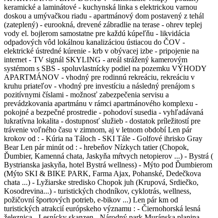
keramické a laminátové - kuchynská linka s elektrickou varnou
doskou a umývačkou riadu - apartmánový dom postavený z tehál
(zateplený) - eurookná, drevené zábradlie na terase - ohrev teplej
vody el. bojlerom samostatne pre každú kúpeľňu - likvidácia
odpadových vôd lokálnou kanalizáciou ústiacou do ČOV -
elektrické ústredné kúrenie - krb v obývacej izbe - pripojenie na
internet - TV signál SKYLING - areál strážený kamerovým
systémom s SBS - spoluvlastnícky podiel na pozemku VÝHODY
APARTMÁNOV - vhodný pre rodinnú rekreáciu, rekreáciu v
kruhu priateľov - vhodný pre investíciu a následný prenájom s
pozitívnymi číslami - možnosť zabezpečenia servisu a
prevádzkovania apartmánu v rámci apartmánového komplexu -
pokojné a bezpečné prostredie - pohodoví susedia - vyhľadávaná
lukratívna lokalita - dostupnosť služieb - dostatok príležitostí pre
trávenie voľného času v zimnom, aj v letnom období Len pár
krokov od : - Kúria na Táloch - SKI Tále - Golfové ihrisko Gray
Bear Len pár minút od : - hrebeňov Nízkych tatier (Chopok,
Ďumbier, Kamenná chata, Jaskyňa mŕtvych netopierov ...) - Bystrá (
Bystrianska jaskyňa, hotel Bystrá wellness) - Mýto pod Ďumbierom
(Mýto SKI & BIKE PARK, Farma Ajax, Pohanské, Dedečkova
chata ...) - Lyžiarske stredisko Chopok juh (Krupová, Srdiečko,
Kosodrevina...) - turistických chodníkov, cyklotrás, wellness,
požičovní športových potrieb, e-bikov ...) Len pár km od
turistických atrakcií európskeho významu : - Čiernohorská lesná
železnica - Lesnícky skanzen - Národný park Muránska planina -