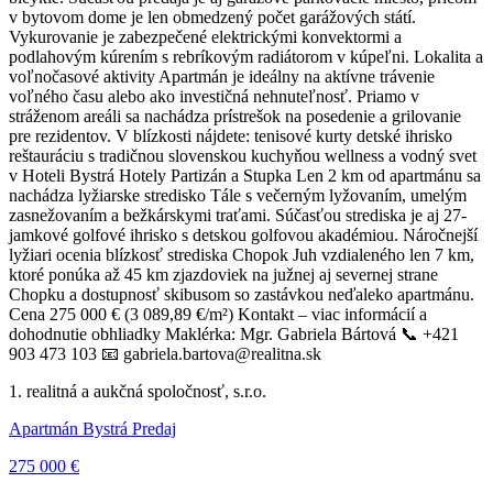
v bytovom dome je len obmedzený počet garážových státí.
Vykurovanie je zabezpečené elektrickými konvektormi a
podlahovým kúrením s rebríkovým radiátorom v kúpeľni. Lokalita a
voľnočasové aktivity Apartmán je ideálny na aktívne trávenie
voľného času alebo ako investičná nehnuteľnosť. Priamo v
stráženom areáli sa nachádza prístrešok na posedenie a grilovanie
pre rezidentov. V blízkosti nájdete: tenisové kurty detské ihrisko
reštauráciu s tradičnou slovenskou kuchyňou wellness a vodný svet
v Hoteli Bystrá Hotely Partizán a Stupka Len 2 km od apartmánu sa
nachádza lyžiarske stredisko Tále s večerným lyžovaním, umelým
zasnežovaním a bežkárskymi traťami. Súčasťou strediska je aj 27-
jamkové golfové ihrisko s detskou golfovou akadémiou. Náročnejší
lyžiari ocenia blízkosť strediska Chopok Juh vzdialeného len 7 km,
ktoré ponúka až 45 km zjazdoviek na južnej aj severnej strane
Chopku a dostupnosť skibusom so zastávkou neďaleko apartmánu.
Cena 275 000 € (3 089,89 €/m²) Kontakt – viac informácií a
dohodnutie obhliadky Maklérka: Mgr. Gabriela Bártová 📞 +421
903 473 103 📧 gabriela.bartova@realitna.sk
1. realitná a aukčná spoločnosť, s.r.o.
Apartmán Bystrá Predaj
275 000 €