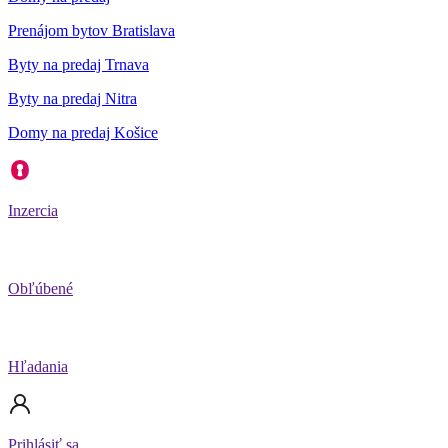
Prenájom bytov Bratislava
Byty na predaj Trnava
Byty na predaj Nitra
Domy na predaj Košice
Inzercia
Obľúbené
Hľadania
Prihlásiť sa