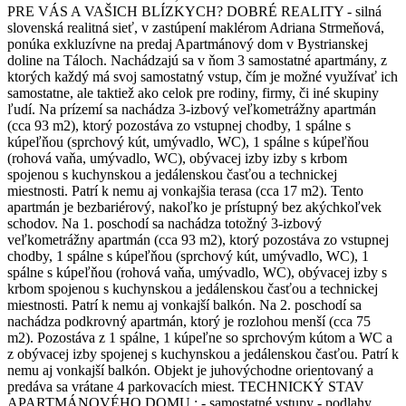
PRE VÁS A VAŠICH BLÍZKYCH? DOBRÉ REALITY - silná
slovenská realitná sieť, v zastúpení maklérom Adriana Strmeňová,
ponúka exkluzívne na predaj Apartmánový dom v Bystrianskej
doline na Táloch. Nachádzajú sa v ňom 3 samostatné apartmány, z
ktorých každý má svoj samostatný vstup, čím je možné využívať ich
samostatne, ale taktiež ako celok pre rodiny, firmy, či iné skupiny
ľudí. Na prízemí sa nachádza 3-izbový veľkometrážny apartmán
(cca 93 m2), ktorý pozostáva zo vstupnej chodby, 1 spálne s
kúpeľňou (sprchový kút, umývadlo, WC), 1 spálne s kúpeľňou
(rohová vaňa, umývadlo, WC), obývacej izby izby s krbom
spojenou s kuchynskou a jedálenskou časťou a technickej
miestnosti. Patrí k nemu aj vonkajšia terasa (cca 17 m2). Tento
apartmán je bezbariérový, nakoľko je prístupný bez akýchkoľvek
schodov. Na 1. poschodí sa nachádza totožný 3-izbový
veľkometrážny apartmán (cca 93 m2), ktorý pozostáva zo vstupnej
chodby, 1 spálne s kúpeľňou (sprchový kút, umývadlo, WC), 1
spálne s kúpeľňou (rohová vaňa, umývadlo, WC), obývacej izby s
krbom spojenou s kuchynskou a jedálenskou časťou a technickej
miestnosti. Patrí k nemu aj vonkajší balkón. Na 2. poschodí sa
nachádza podkrovný apartmán, ktorý je rozlohou menší (cca 75
m2). Pozostáva z 1 spálne, 1 kúpeľne so sprchovým kútom a WC a
z obývacej izby spojenej s kuchynskou a jedálenskou časťou. Patrí k
nemu aj vonkajší balkón. Objekt je juhovýchodne orientovaný a
predáva sa vrátane 4 parkovacích miest. TECHNICKÝ STAV
APARTMÁNOVÉHO DOMU : - samostatné vstupy - podlahy