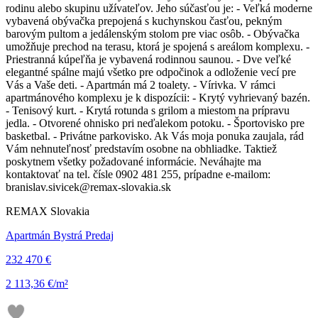
rodinu alebo skupinu užívateľov. Jeho súčasťou je: - Veľká moderne
vybavená obývačka prepojená s kuchynskou časťou, pekným
barovým pultom a jedálenským stolom pre viac osôb. - Obývačka
umožňuje prechod na terasu, ktorá je spojená s areálom komplexu. -
Priestranná kúpeľňa je vybavená rodinnou saunou. - Dve veľké
elegantné spálne majú všetko pre odpočinok a odloženie vecí pre
Vás a Vaše deti. - Apartmán má 2 toalety. - Vírivka. V rámci
apartmánového komplexu je k dispozícii: - Krytý vyhrievaný bazén.
- Tenisový kurt. - Krytá rotunda s grilom a miestom na prípravu
jedla. - Otvorené ohnisko pri neďalekom potoku. - Športovisko pre
basketbal. - Privátne parkovisko. Ak Vás moja ponuka zaujala, rád
Vám nehnuteľnosť predstavím osobne na obhliadke. Taktiež
poskytnem všetky požadované informácie. Neváhajte ma
kontaktovať na tel. čísle 0902 481 255, prípadne e-mailom:
branislav.sivicek@remax-slovakia.sk
REMAX Slovakia
Apartmán Bystrá Predaj
232 470 €
2 113,36 €/m²