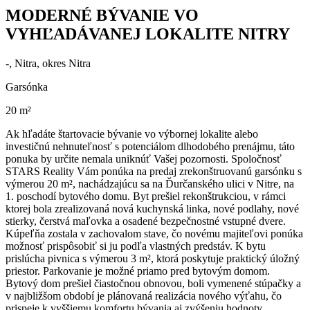
MODERNÉ BÝVANIE VO
VYHĽADÁVANEJ LOKALITE NITRY
-, Nitra, okres Nitra
Garsónka
20 m²
Ak hľadáte štartovacie bývanie vo výbornej lokalite alebo
investičnú nehnuteľnosť s potenciálom dlhodobého prenájmu, táto
ponuka by určite nemala uniknúť Vašej pozornosti. Spoločnosť
STARS Reality Vám ponúka na predaj zrekonštruovanú garsónku s
výmerou 20 m², nachádzajúcu sa na Ďurčanského ulici v Nitre, na
1. poschodí bytového domu. Byt prešiel rekonštrukciou, v rámci
ktorej bola zrealizovaná nová kuchynská linka, nové podlahy, nové
stierky, čerstvá maľovka a osadené bezpečnostné vstupné dvere.
Kúpeľňa zostala v zachovalom stave, čo novému majiteľovi ponúka
možnosť prispôsobiť si ju podľa vlastných predstáv. K bytu
prislúcha pivnica s výmerou 3 m², ktorá poskytuje praktický úložný
priestor. Parkovanie je možné priamo pred bytovým domom.
Bytový dom prešiel čiastočnou obnovou, boli vymenené stúpačky a
v najbližšom období je plánovaná realizácia nového výťahu, čo
prispeje k vyššiemu komfortu bývania aj zvýšeniu hodnoty