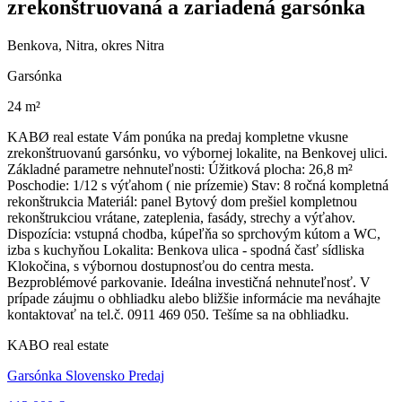
zrekonštruovaná a zariadená garsónka
Benkova, Nitra, okres Nitra
Garsónka
24 m²
KABØ real estate Vám ponúka na predaj kompletne vkusne
zrekonštruovanú garsónku, vo výbornej lokalite, na Benkovej ulici.
Základné parametre nehnuteľnosti: Úžitková plocha: 26,8 m²
Poschodie: 1/12 s výťahom ( nie prízemie) Stav: 8 ročná kompletná
rekonštrukcia Materiál: panel Bytový dom prešiel kompletnou
rekonštrukciou vrátane, zateplenia, fasády, strechy a výťahov.
Dispozícia: vstupná chodba, kúpeľňa so sprchovým kútom a WC,
izba s kuchyňou Lokalita: Benkova ulica - spodná časť sídliska
Klokočina, s výbornou dostupnosťou do centra mesta.
Bezproblémové parkovanie. Ideálna investičná nehnuteľnosť. V
prípade záujmu o obhliadku alebo bližšie informácie ma neváhajte
kontaktovať na tel.č. 0911 469 050. Tešíme sa na obhliadku.
KABO real estate
Garsónka Slovensko Predaj