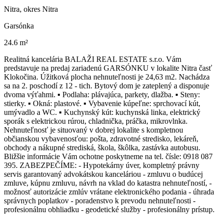
Nitra, okres Nitra
Garsónka
24.6 m²
Realitná kancelária BALAŽI REAL ESTATE s.r.o. Vám
predstavuje na predaj zariadenú GARSÓNKU v lokalite Nitra časť
Klokočina. Úžitková plocha nehnuteľnosti je 24,63 m2. Nachádza
sa na 2. poschodí z 12 - tich. Bytový dom je zateplený a disponuje
dvoma výťahmi. ▪️ Podlaha: plávajúca, parkety, dlažba. ▪️ Steny:
stierky. ▪️ Okná: plastové. ▪️ Vybavenie kúpeľne: sprchovací kút,
umývadlo a WC. ▪️ Kuchynský kút: kuchynská linka, elektrický
sporák s elektrickou rúrou, chladnička, práčka, mikrovlnka.
Nehnuteľnosť je situovaný v dobrej lokalite s kompletnou
občianskou vybavenosťou: pošta, zdravotné stredisko, lekáreň,
obchody a nákupné strediská, škola, škôlka, zastávka autobusu.
Bližšie informácie Vám ochotne poskytneme na tel. čísle: 0918 087
395. ZABEZPEČÍME: - Hypotekárny úver, kompletný právny
servis garantovaný advokátskou kanceláriou - zmluvu o budúcej
zmluve, kúpnu zmluvu, návrh na vklad do katastra nehnuteľností, -
možnosť autorizácie zmlúv vrátane elektronického podania - úhrada
správnych poplatkov - poradenstvo k prevodu nehnuteľnosti -
profesionálnu obhliadku - geodetické služby - profesionálny prístup.