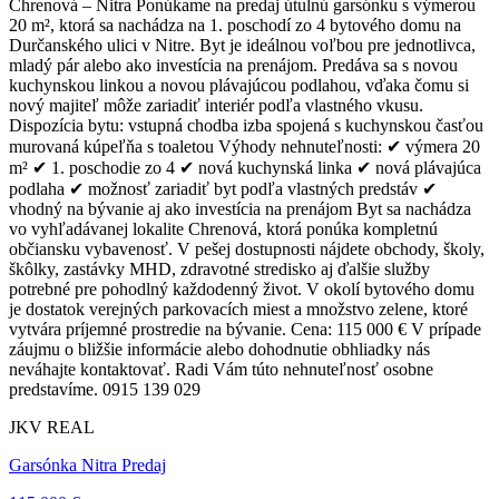
Chrenová – Nitra Ponúkame na predaj útulnú garsónku s výmerou
20 m², ktorá sa nachádza na 1. poschodí zo 4 bytového domu na
Durčanského ulici v Nitre. Byt je ideálnou voľbou pre jednotlivca,
mladý pár alebo ako investícia na prenájom. Predáva sa s novou
kuchynskou linkou a novou plávajúcou podlahou, vďaka čomu si
nový majiteľ môže zariadiť interiér podľa vlastného vkusu.
Dispozícia bytu: vstupná chodba izba spojená s kuchynskou časťou
murovaná kúpeľňa s toaletou Výhody nehnuteľnosti: ✔ výmera 20
m² ✔ 1. poschodie zo 4 ✔ nová kuchynská linka ✔ nová plávajúca
podlaha ✔ možnosť zariadiť byt podľa vlastných predstáv ✔
vhodný na bývanie aj ako investícia na prenájom Byt sa nachádza
vo vyhľadávanej lokalite Chrenová, ktorá ponúka kompletnú
občiansku vybavenosť. V pešej dostupnosti nájdete obchody, školy,
škôlky, zastávky MHD, zdravotné stredisko aj ďalšie služby
potrebné pre pohodlný každodenný život. V okolí bytového domu
je dostatok verejných parkovacích miest a množstvo zelene, ktoré
vytvára príjemné prostredie na bývanie. Cena: 115 000 € V prípade
záujmu o bližšie informácie alebo dohodnutie obhliadky nás
neváhajte kontaktovať. Radi Vám túto nehnuteľnosť osobne
predstavíme. 0915 139 029
JKV REAL
Garsónka Nitra Predaj