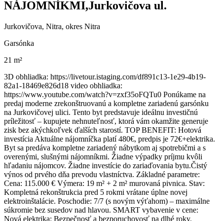
NÁJOMNÍKMI,Jurkovičova ul.
Jurkovičova, Nitra, okres Nitra
Garsónka
21 m²
3D obhliadka: https://livetour.istaging.com/df891c13-1e29-4b19-
82a1-18469e826d18 video obhliadka:
https://www.youtube.com/watch?v=zxf35oFQTu0 Ponúkame na
predaj moderne zrekonštruovanú a kompletne zariadenú garsónku
na Jurkovičovej ulici. Tento byt predstavuje ideálnu investičnú
príležitosť – kupujete nehnuteľnosť, ktorá vám okamžite generuje
zisk bez akýchkoľvek ďalších starostí. TOP BENEFIT: Hotová
investícia Aktuálne nájomníčka platí 480€, predpis je 72€+elektrika.
Byt sa predáva kompletne zariadený nábytkom aj spotrebičmi a s
overenými, slušnými nájomníkmi. Žiadne výpadky príjmu kvôli
hľadaniu nájomcov. Žiadne investície do zariaďovania bytu.Čistý
výnos od prvého dňa prevodu vlastníctva. Základné parametre:
Cena: 115.000 € Výmera: 19 m² + 2 m² murovaná pivnica. Stav:
Kompletná rekonštrukcia pred 5 rokmi vrátane úplne novej
elektroinštalácie. Poschodie: 7/7 (s novým výťahom) – maximálne
súkromie bez susedov nad hlavou. SMART vybavenie v cene:
Nová elektrika: Bezpečnosť a bezporuchovosť na dlhé roky.