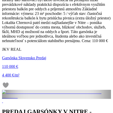
prevádzkové náklady praktická dispozícia s efektívnym využitím
priestoru balkón pre oddych a príjemnú atmosféru Základné
informácie: výmera: 23 m² poschodie: 5 / výťah stav: čiastočná
rekonštrukcia balkón k bytu prislúcha pivnica (extra úložný priestor)
Lokalita Chrenová patrí medzi najžiadanejšie v Nitre – ponúka
výbornú dostupnosť do centra mesta, blízkosť obchodov, služieb,
škôl, MHD aj možností na oddych a šport. Táto garsónka je
ideálnou voľbou pre jednotlivca, študenta alebo ako investičná
nehnuteľnosť s potenciálom stabilného prenájmu. Cena: 110 000 €
JKV REAL
Garsónka Slovensko Predaj
110 000 €
4 400 €/m²
PREDAJ GARSÓNKY V NITRE -