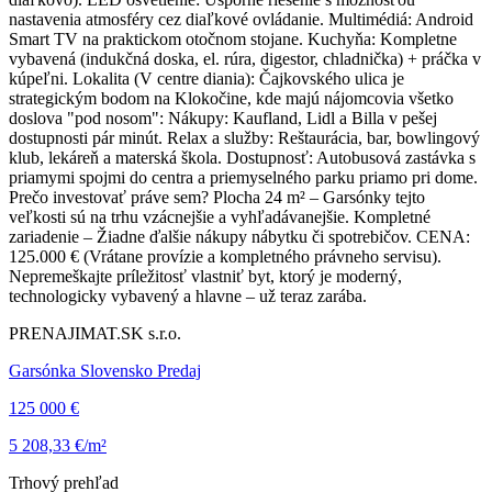
nastavenia atmosféry cez diaľkové ovládanie. Multimédiá: Android
Smart TV na praktickom otočnom stojane. Kuchyňa: Kompletne
vybavená (indukčná doska, el. rúra, digestor, chladnička) + práčka v
kúpeľni. Lokalita (V centre diania): Čajkovského ulica je
strategickým bodom na Klokočine, kde majú nájomcovia všetko
doslova "pod nosom": Nákupy: Kaufland, Lidl a Billa v pešej
dostupnosti pár minút. Relax a služby: Reštaurácia, bar, bowlingový
klub, lekáreň a materská škola. Dostupnosť: Autobusová zastávka s
priamymi spojmi do centra a priemyselného parku priamo pri dome.
Prečo investovať práve sem? Plocha 24 m² – Garsónky tejto
veľkosti sú na trhu vzácnejšie a vyhľadávanejšie. Kompletné
zariadenie – Žiadne ďalšie nákupy nábytku či spotrebičov. CENA:
125.000 € (Vrátane provízie a kompletného právneho servisu).
Nepremeškajte príležitosť vlastniť byt, ktorý je moderný,
technologicky vybavený a hlavne – už teraz zarába.
PRENAJIMAT.SK s.r.o.
Garsónka Slovensko Predaj
125 000 €
5 208,33 €/m²
Trhový prehľad