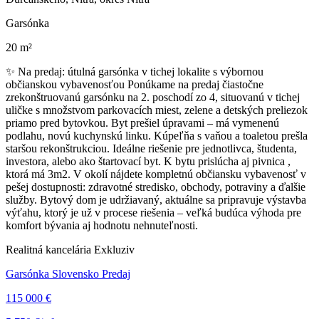
Garsónka
20 m²
✨ Na predaj: útulná garsónka v tichej lokalite s výbornou
občianskou vybavenosťou Ponúkame na predaj čiastočne
zrekonštruovanú garsónku na 2. poschodí zo 4, situovanú v tichej
uličke s množstvom parkovacích miest, zelene a detských preliezok
priamo pred bytovkou. Byt prešiel úpravami – má vymenenú
podlahu, novú kuchynskú linku. Kúpeľňa s vaňou a toaletou prešla
staršou rekonštrukciou. Ideálne riešenie pre jednotlivca, študenta,
investora, alebo ako štartovací byt. K bytu prislúcha aj pivnica ,
ktorá má 3m2. V okolí nájdete kompletnú občiansku vybavenosť v
pešej dostupnosti: zdravotné stredisko, obchody, potraviny a ďalšie
služby. Bytový dom je udržiavaný, aktuálne sa pripravuje výstavba
výťahu, ktorý je už v procese riešenia – veľká budúca výhoda pre
komfort bývania aj hodnotu nehnuteľnosti.
Realitná kancelária Exkluziv
Garsónka Slovensko Predaj
115 000 €