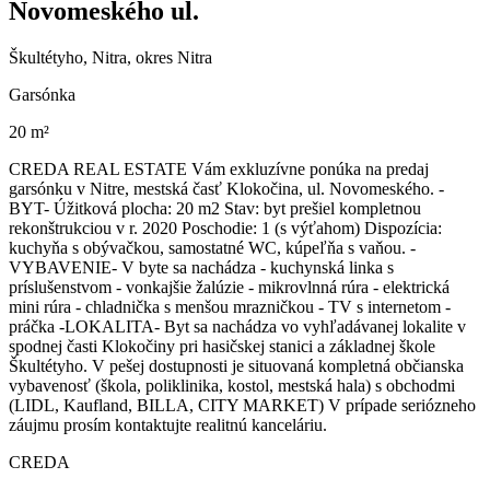
Novomeského ul.
Škultétyho, Nitra, okres Nitra
Garsónka
20 m²
CREDA REAL ESTATE Vám exkluzívne ponúka na predaj
garsónku v Nitre, mestská časť Klokočina, ul. Novomeského. -
BYT- Úžitková plocha: 20 m2 Stav: byt prešiel kompletnou
rekonštrukciou v r. 2020 Poschodie: 1 (s výťahom) Dispozícia:
kuchyňa s obývačkou, samostatné WC, kúpeľňa s vaňou. -
VYBAVENIE- V byte sa nachádza - kuchynská linka s
príslušenstvom - vonkajšie žalúzie - mikrovlnná rúra - elektrická
mini rúra - chladnička s menšou mrazničkou - TV s internetom -
práčka -LOKALITA- Byt sa nachádza vo vyhľadávanej lokalite v
spodnej časti Klokočiny pri hasičskej stanici a základnej škole
Škultétyho. V pešej dostupnosti je situovaná kompletná občianska
vybavenosť (škola, poliklinika, kostol, mestská hala) s obchodmi
(LIDL, Kaufland, BILLA, CITY MARKET) V prípade seriózneho
záujmu prosím kontaktujte realitnú kanceláriu.
CREDA