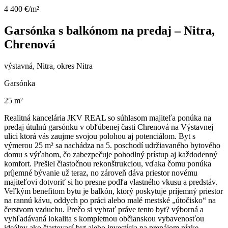
4 400 €/m²
Garsónka s balkónom na predaj – Nitra,
Chrenová
výstavná, Nitra, okres Nitra
Garsónka
25 m²
Realitná kancelária JKV REAL so súhlasom majiteľa ponúka na
predaj útulnú garsónku v obľúbenej časti Chrenová na Výstavnej
ulici ktorá vás zaujme svojou polohou aj potenciálom. Byt s
výmerou 25 m² sa nachádza na 5. poschodí udržiavaného bytového
domu s výťahom, čo zabezpečuje pohodlný prístup aj každodenný
komfort. Prešiel čiastočnou rekonštrukciou, vďaka čomu ponúka
príjemné bývanie už teraz, no zároveň dáva priestor novému
majiteľovi dotvoriť si ho presne podľa vlastného vkusu a predstáv.
Veľkým benefitom bytu je balkón, ktorý poskytuje príjemný priestor
na rannú kávu, oddych po práci alebo malé mestské „útočisko“ na
čerstvom vzduchu. Prečo si vybrať práve tento byt? výborná a
vyhľadávaná lokalita s kompletnou občianskou vybavenosťou
ideálny ako štartovací byt alebo investícia na prenájom nízke