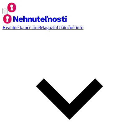
Realitné kancelárie
Magazín
Užitočné info