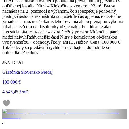
REAL so súhlasom majiteľa ponúka na predaj útulnú garsónku v
obľúbenej lokalite Nitra – Klokočina s výmerou 22 m². Byt sa
nachádza na 2. poschodí s výťahom, čo zabezpečuje pohodlný
prístup. čiastočná rekonštrukcia – ušetríte čas aj peniaze čiastočne
zariadená – možnosť okamžitého bývania alebo prenájmu výborná
lokalita – všetko na dosah ruky nízke náklady – ideálne ako
investícia pivnica v cene – extra úložný priestor Klokočina patrí
medzi najvyhľadávanejšie časti Nitry s kompletnou občianskou
vybavenosťou – obchody, školy, MHD, služby. Cena: 100 000 €
Takéto byty sa predávajú rýchlo – neváhajte a dohodnite si
obhliadku ešte dnes!
JKV REAL
Garsónka Slovensko Predaj
100 000 €
4 545,45 €/m²