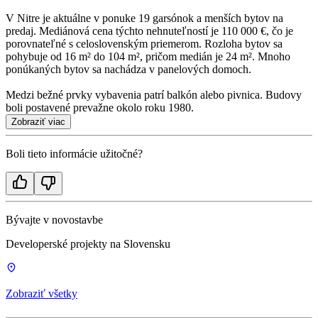
V Nitre je aktuálne v ponuke 19 garsónok a menších bytov na
predaj. Mediánová cena týchto nehnuteľností je 110 000 €, čo je
porovnateľné s celoslovenským priemerom. Rozloha bytov sa
pohybuje od 16 m² do 104 m², pričom medián je 24 m². Mnoho
ponúkaných bytov sa nachádza v panelových domoch.
Medzi bežné prvky vybavenia patrí balkón alebo pivnica. Budovy
boli postavené prevažne okolo roku 1980.
Zobraziť viac
Boli tieto informácie užitočné?
Bývajte v novostavbe
Developerské projekty na Slovensku
Zobraziť všetky