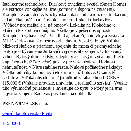
Inteligentné technológie: Diaľkové ovládanie svetiel (Smart Home)
a elektrické vonkajšie žalúzie (komfort a úspora na chladení).
Kompletné zariadenie: Kuchynská linka s indukciou, elektrická rúra,
chladnička, práčka a nábytok na mieru. Lokalita Jurkovičova
(Výhody pre majiteľa aj nájomcov): Lokalita na Klokočine je
kľúčom k stabilnému nájmu. Všetko je v pešej dostupnosti:
Kompletná vybavenosť: Poliklinika, lekáreň, potraviny a zastávka
MHD sú doslova pár metrov od vchodu. Vysoký dopyt: Vďaka
blízkosti služieb a priamemu spojeniu do mesta či priemyselného
parku je o bývanie na Jurkovičovej neustály záujem. Udržiavaný
vchod: Bytový dom je čistý, zateplený a s novým výťahom. Prečo
kúpiť tento byt? Bezpečný prístav pre vaše peniaze: Hodnota
nehnuteľnosti v Nitre stabilne rastie. Nulové počiatočné náklady:
Všetko od nábytku po novú elektriku je už hotové. Okamžitý
cashflow: Vďaka obsadeniu nájomníkmi zarábate hneď. CENA:
115.000 € (Vrátane provízie, právneho a realitného servisu). Využite
túto výnimočnú príležitosť a investujte do bytu, o ktorý je na trhu
najväčší záujem. Radi vás privítame na obhliadke!
PRENAJIMAT.SK s.r.o.
Garsónka Slovensko Predaj
115 000 €