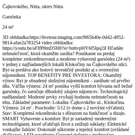
Čajkovského, Nitra, okres Nitra
Garsónka
24 m²
3D obhliadka:https://livetour.istaging.com/9f65b40e-0d42-4952-
9814-afae2a783254 video obhliadka:
https://youtu.be/aFIfP8mD5H8?si=bnhvpHY6f5Ipq2iI Hľadáte
nehnuteľnosť, ktorá okamžite zarába? Ponúkame na predaj
kompletne zrekonštruovanú a moderne vybavenú garsónku (24 m²)
v jednej z najžiadanejších lokalít Klokočiny na Čajkovského ulici.
Byt sa predáva ako hotový investičný produkt aj s overenými
nájomníkmi. TOP BENEFITY PRE INVESTORA: Okamžitý
výnos: Byt je obsadený slušnými nájomníkmi – zarábate od prvého
dňa. Väčšia výmera: 24 m² ponúka vyšší komfort bývania než bežné
garsónky, čo zaručuje dlhodobý záujem nájomcov. Technologický
nadštandard: Moderné prvky zvyšujú hodnotu nehnuteľnosti na
trhu. Základné parametre: Lokalita: Čajkovského ul., Klokočina.
Výmera: 24 m² . Poschodie: 5/12 (v dome s 2 novými výťahmi).
Stav: Kompletná rekonštrukcia s dôrazom na funkčnosť a dizajn.
SMART Vybavenie a komfort: Byt je zariadený modernými
technológiami, ktoré uľahčujú život a znižujú náklady: Elektrické
vonkajšie žalúzie: Dokonalé súkromie a tepelný komfort (ovládané
diaľkovo). LED osvetlenie: Úsporné riešenie s možnosťou