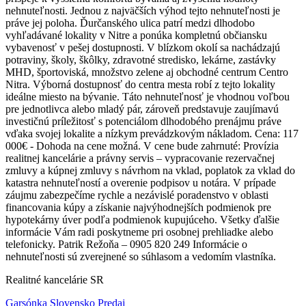
nehnuteľnosti. Jednou z najväčších výhod tejto nehnuteľnosti je
práve jej poloha. Ďurčanského ulica patrí medzi dlhodobo
vyhľadávané lokality v Nitre a ponúka kompletnú občiansku
vybavenosť v pešej dostupnosti. V blízkom okolí sa nachádzajú
potraviny, školy, škôlky, zdravotné stredisko, lekárne, zastávky
MHD, športoviská, množstvo zelene aj obchodné centrum Centro
Nitra. Výborná dostupnosť do centra mesta robí z tejto lokality
ideálne miesto na bývanie. Táto nehnuteľnosť je vhodnou voľbou
pre jednotlivca alebo mladý pár, zároveň predstavuje zaujímavú
investičnú príležitosť s potenciálom dlhodobého prenájmu práve
vďaka svojej lokalite a nízkym prevádzkovým nákladom. Cena: 117
000€ - Dohoda na cene možná. V cene bude zahrnuté: Provízia
realitnej kancelárie a právny servis – vypracovanie rezervačnej
zmluvy a kúpnej zmluvy s návrhom na vklad, poplatok za vklad do
katastra nehnuteľností a overenie podpisov u notára. V prípade
záujmu zabezpečíme rychle a nezávislé poradenstvo v oblasti
financovania kúpy a získanie najvýhodnejších podmienok pre
hypotekárny úver podľa podmienok kupujúceho. Všetky ďalšie
informácie Vám radi poskytneme pri osobnej prehliadke alebo
telefonicky. Patrik Režoňa – 0905 820 249 Informácie o
nehnuteľnosti sú zverejnené so súhlasom a vedomím vlastníka.
Realitné kancelárie SR
Garsónka Slovensko Predaj