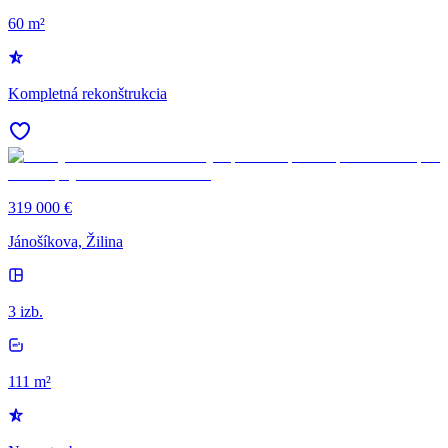
60 m²
Kompletná rekonštrukcia
319 000 €
Jánošíkova, Žilina
3 izb.
111 m²