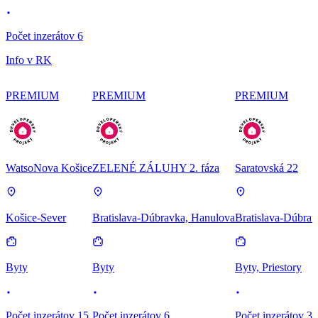
Počet inzerátov 6
Info v RK
PREMIUM
PREMIUM
PREMIUM
WatsoNova Košice
ZELENÉ ZÁLUHY 2. fáza
Saratovská 22
Košice-Sever
Bratislava-Dúbravka, Hanulova
Bratislava-Dúbrav
Byty
Byty
Byty, Priestory
Počet inzerátov 15
Počet inzerátov 6
Počet inzerátov 3