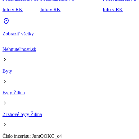
Info v RK
Info v RK
Info v RK
Zobraziť všetky
Nehnuteľnosti.sk
Byty
Byty Žilina
2 izbové byty Žilina
Číslo inzerátu: JuntQOKC_c4