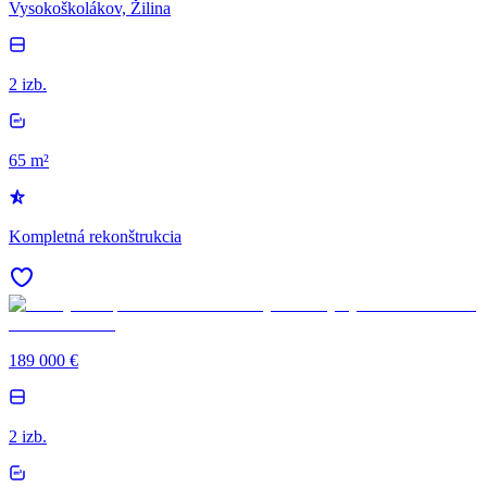
Vysokoškolákov, Žilina
2 izb.
65 m²
Kompletná rekonštrukcia
189 000 €
2 izb.