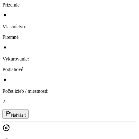
Prízemie
Vlastníctvo
:
Firemné
Vykurovanie
:
Podlahové
Počet izieb / miestností
:
2
Nahlásiť