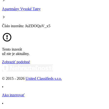
Apartmány Vysoké Tatry
Číslo inzerátu: JuZDOQuV_x5
Tento inzerát
už nie je aktuálny.
Zobraziť podobné
© 2015 -
2026
United Classifieds s.r.o.
•
Ako inzerovať
•