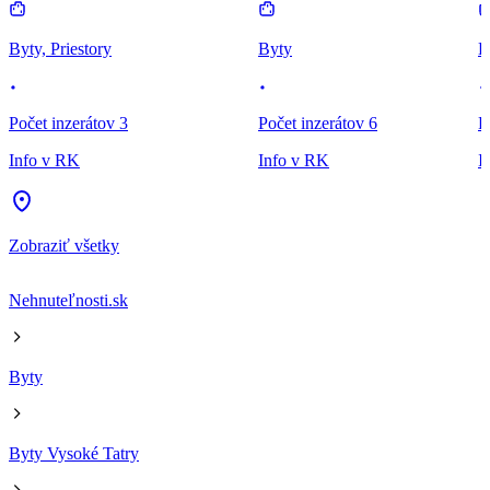
Byty, Priestory
Byty
B
Počet inzerátov 3
Počet inzerátov 6
P
Info v RK
Info v RK
I
Zobraziť všetky
Nehnuteľnosti.sk
Byty
Byty Vysoké Tatry