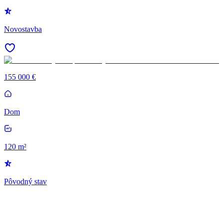
Novostavba
155 000 €
Dom
120 m²
Pôvodný stav