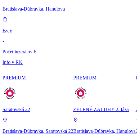
Bratislava-Dúbravka, Hanulova
Byty
Počet inzerátov 6
Info v RK
PREMIUM
PREMIUM
P
Saratovská 22
ZELENÉ ZÁLUHY 2. fáza
Z
Bratislava-Dúbravka, Saratovská 22
Bratislava-Dúbravka, Hanulova
Ž