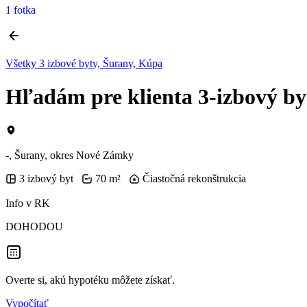
1 fotka
Všetky 3 izbové byty, Šurany, Kúpa
Hľadám pre klienta 3-izbový by
-, Šurany, okres Nové Zámky
3 izbový byt
70 m²
Čiastočná rekonštrukcia
Info v RK
DOHODOU
Overte si, akú hypotéku môžete získať.
Vypočítať