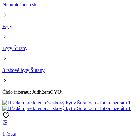
Nehnuteľnosti.sk
Byty
Byty Šurany
3 izbové byty Šurany
Číslo inzerátu: Judh2emQYUt
1 fotka