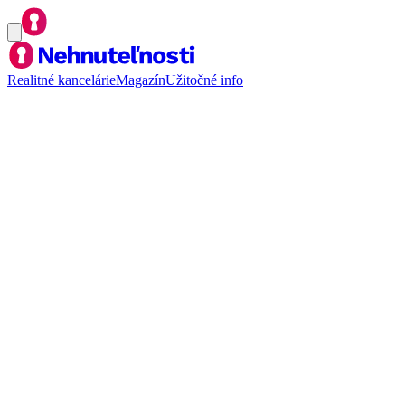
Realitné kancelárie
Magazín
Užitočné info