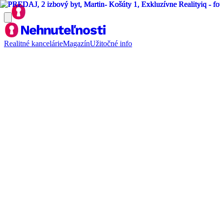
Realitné kancelárie
Magazín
Užitočné info