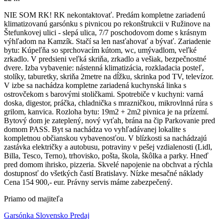
NIE SOM RK! RK nekontaktovať. Predám kompletne zariadenú
klimatizovanú garsónku s pivnicou po rekonštrukcii v Ružinove na
Štefunkovej ulici - slepá ulica, 7/7 poschodovom dome s krásnym
výhľadom na Kamzík. Stačí sa len nasťahovať a bývať. Zariadenie
bytu: Kúpeľňa so sprchovacím kútom, wc, umývadlom, veľké
zrkadlo. V predsieni veľká skriňa, zrkadlo a vešiak, bezpečnostné
dvere. Izba vybavenie: nástenná klimatizácia, rozkladacia posteľ,
stolíky, taburetky, skriňa 2metre na dĺžku, skrinka pod TV, televízor.
V izbe sa nachádza kompletne zariadená kuchynská linka s
ostrovčekom s barovými stoličkami. Spotrebiče v kuchyni: varná
doska, digestor, práčka, chladnička s mrazničkou, mikrovlnná rúra s
grilom, kanvica. Rozloha bytu: 19m2 + 2m2 pivnica je na prízemí.
Bytový dom je zateplený, nový vyťah, brána na čip Parkovanie pred
domom PASS. Byt sa nachádza vo vyhľadávanej lokalite s
kompletnou občianskou vybavenosťou. V blízkosti sa nachádzajú
zastávka električky a autobusu, potraviny v pešej vzdialenosti (Lidl,
Billa, Tesco, Terno), trhovisko, pošta, škola, škôlka a parky. Hneď
pred domom ihrisko, pizzeria. Skvelé napojenie na obchvat a rýchla
dostupnosť do všetkých častí Bratislavy. Nízke mesačné náklady
Cena 154 900,- eur. Právny servis máme zabezpečený.
Priamo od majiteľa
Garsónka Slovensko Predaj