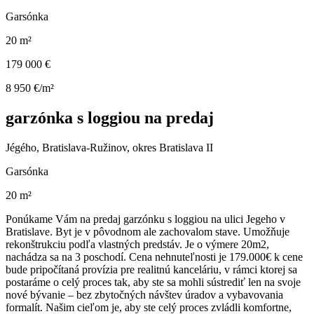
Garsónka
20 m²
179 000 €
8 950 €/m²
garzónka s loggiou na predaj
Jégého, Bratislava-Ružinov, okres Bratislava II
Garsónka
20 m²
Ponúkame Vám na predaj garzónku s loggiou na ulici Jegeho v
Bratislave. Byt je v pôvodnom ale zachovalom stave. Umožňuje
rekonštrukciu podľa vlastných predstáv. Je o výmere 20m2,
nachádza sa na 3 poschodí. Cena nehnuteľnosti je 179.000€ k cene
bude pripočítaná provízia pre realitnú kanceláriu, v rámci ktorej sa
postaráme o celý proces tak, aby ste sa mohli sústrediť len na svoje
nové bývanie – bez zbytočných návštev úradov a vybavovania
formalít. Našim cieľom je, aby ste celý proces zvládli komfortne,