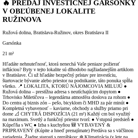
🔥 PREDAJ INVESTIČNEJ GARSÓNKY
V OBĽÚBENEJ LOKALITE
RUŽINOVA
Ružová dolina, Bratislava-Ružinov, okres Bratislava II
Garsónka
21 m²
Hľadáte nehnuteľnosť, ktorá nenechá Vaše peniaze požierať
infláciou? Byty v tejto lokalite sú dlhodobo najžiadanejším artiklom
v Bratislave. Či už hľadáte bezpečný prístav pre investíciu,
štartovacie bývanie alebo priestor na podnikanie, táto ponuka spĺňa
všetko. 📍 LOKALITA, KTORÚ NÁJOMCOVIA MILUJÚ ●
Ružová dolina – prestížna adresa s neutíchajúcim dopytom ●
Trhovisko Miletičova – legendárna atmosféra doslova za rohom ●
Do centra aj biznis zón – pešo, bicyklom či MHD za pár minút ●
Kompletná vybavenosť – kaviarne, obchody a služby priamo pri
dome 📐 CHYTRÁ DISPOZÍCIA (21 m²) Každý cm bol využitý
na maximum. Svetlý a funkčný priestor tvorí: ● Vstupná predsieň ●
Kúpeľňa s WC ● Izba s kuchyňou 🎒 VYBAVENÝ &
PRIPRAVENÝ (Kúpite a hneď prenajímate) Predáva sa s väčšinou
zariadenia. Žiadne starosti s prerábkou: ❄️ Klimatizácia (v lete na