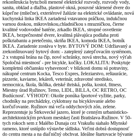
rekonštrukcia bytu:boli menené elektrické rozvody, rozvody vody,
sanita, obklad a dlažba, plastové okná, posuvné sklenené dvere do
kúpeľne (mliečne), exteriérové žalúzie na elektrické ovládanie, nová
kuchynská linka IKEA zariadená vstavanou práčkou, indukčnou
varnou doskou, mikrovlnkou,chladničkou s mrazničkou, čierne
kvalitné vodovodné batérie, zrkadlo IKEA, stropné osvetlenie
IKEA, bezpečnostné dvere, kvalitná plávajúca podlaha proti
poškriabaniu a pretečeniu, skriňa IKEA, komoda IKEA, botník
IKEA. Zariadenie zostáva v byte. BYTOVÝ DOM: Udržiavaný a
zrekonštruovaný bytový dom: - zateplený zatepľovacím systémom,
2 x vstupná brána na čip, nové schránky, nová strecha, nový výťah
Spoločná miestnosť - pre bicykle, kočíky. LOKALITA: Poskytuje
kompletnú občiansku vybavenosť: v blízkosti domu sú potraviny,
nákupné centrum Kocka, Tesco Expres, železiarstvo, reštaurácie,
pizzerie, kaviarne, lekáreň, veterinár, zdravotné stredisko,
nemocnica, škola, škôlka, detské ihriská, pošta, kostol, fitness,
Miestny úrad Ružinov, Terno, LIDL, BILLA, OC RETRO, OC
Budúcnosť. VÝHODY: Okolie ponúka športové vyžitie, parky,
chodníky na prechádzky, cyklotrasy na bicyklovanie alebo
korčuľovanie. Ružinov má veľa oddychových zón, zelene.
Reprezentuje ju Štrkovecké jazero, ktoré je cenným urbanisticko-
architektonickým prvkom mestskej časti Bratislava-Ružinov. V 50-
tych rokoch sem z Malého Dunaja cez Vrakuňu siahalo Mlynské
rameno, ktoré ustúpilo výstavbe sídliska. Veľmi dobrá dostupnosť
do centra mesta a na diaľničný obchvat. Ideálne štartovacie bývanie