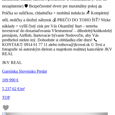
nezaplatenie) 🛡️ Bezpečnostné dvere pre maximálny pokoj 🧺
Práčka so sušičkou, chladnička + mobilná indukcia 🪑 Kompletný
stôl, stoličky a úložný nábytok 💰 PREČO DO TOHO ÍSŤ? Nízke
náklady = vyšší čistý zisk pre Vás Okamžitý štart – netreba
investovať do dozariaďovania Všestrannosť – dlhodobý/krátkodobý
prenájom, AirBnb, štartovacie bývanie Nedovoľte, aby Vás
predbehol niekto iný. Dohodnite si obhliadku ešte dnes! 📞
KONTAKT: 0914 61 77 11 alebo tothova@jkvreal.sk © Text a
fotografie sú autorským dielom a majetkom realitnej kancelárie JKV
REAL
JKV REAL
Garsónka Slovensko Predaj
109 990 €
5 237,62 €/m²
TOP