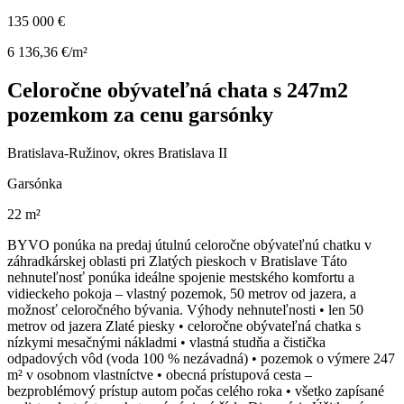
135 000 €
6 136,36 €/m²
Celoročne obývateľná chata s 247m2
pozemkom za cenu garsónky
Bratislava-Ružinov, okres Bratislava II
Garsónka
22 m²
BYVO ponúka na predaj útulnú celoročne obývateľnú chatku v
záhradkárskej oblasti pri Zlatých pieskoch v Bratislave Táto
nehnuteľnosť ponúka ideálne spojenie mestského komfortu a
vidieckeho pokoja – vlastný pozemok, 50 metrov od jazera, a
možnosť celoročného bývania. Výhody nehnuteľnosti • len 50
metrov od jazera Zlaté piesky • celoročne obývateľná chatka s
nízkymi mesačnými nákladmi • vlastná studňa a čistička
odpadových vôd (voda 100 % nezávadná) • pozemok o výmere 247
m² v osobnom vlastníctve • obecná prístupová cesta –
bezproblémový prístup autom počas celého roka • všetko zapísané