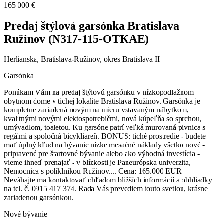
165 000 €
Predaj štýlová garsónka Bratislava
Ružinov (N317-115-OTKAE)
Herlianska, Bratislava-Ružinov, okres Bratislava II
Garsónka
Ponúkam Vám na predaj štýlovú garsónku v nízkopodlažnom
obytnom dome v tichej lokalite Bratislava Ružinov. Garsónka je
kompletne zariadená novým na mieru vstavaným nábytkom,
kvalitnými novými elektospotrebičmi, nová kúpeľňa so sprchou,
umývadlom, toaletou. Ku garsóne patrí veľká murovaná pivnica s
regálmi a spoločná bicykliareň. BONUS: tiché prostredie - budete
mať úplný kľud na bývanie nízke mesačné náklady všetko nové -
pripravené pre štartovné bývanie alebo ako výhodná investícia -
vieme ihneď prenajať - v blízkosti je Paneurópska univerzita,
Nemocnica s poliklnikou Ružinov.... Cena: 165.000 EUR
Neváhajte ma kontaktovať ohľadom bližších informácií a obhliadky
na tel. č. 0915 417 374. Rada Vás prevediem touto svetlou, krásne
zariadenou garsónkou.
Nové bývanie