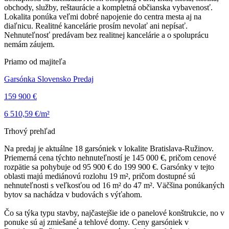
obchody, služby, reštaurácie a kompletná občianska vybavenosť.
Lokalita ponúka veľmi dobré napojenie do centra mesta aj na
diaľnicu. Realitné kancelárie prosím nevolať ani nepísať.
Nehnuteľnosť predávam bez realitnej kancelárie a o spoluprácu
nemám záujem.
Priamo od majiteľa
Garsónka Slovensko Predaj
159 900 €
6 510,59 €/m²
Trhový prehľad
Na predaj je aktuálne 18 garsóniek v lokalite Bratislava-Ružinov.
Priemerná cena týchto nehnuteľností je 145 000 €, pričom cenové
rozpätie sa pohybuje od 95 900 € do 199 900 €. Garsónky v tejto
oblasti majú mediánovú rozlohu 19 m², pričom dostupné sú
nehnuteľnosti s veľkosťou od 16 m² do 47 m². Väčšina ponúkaných
bytov sa nachádza v budovách s výťahom.
Čo sa týka typu stavby, najčastejšie ide o panelové konštrukcie, no v
ponuke sú aj zmiešané a tehlové domy. Ceny garsóniek v