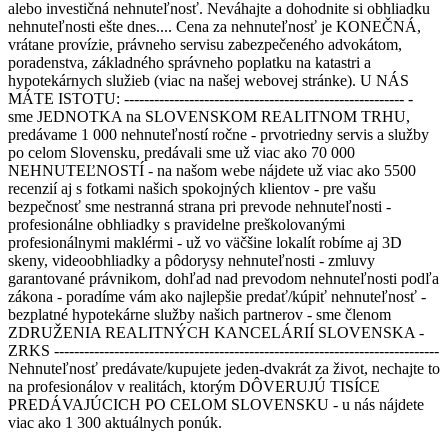
alebo investičná nehnuteľnosť. Neváhajte a dohodnite si obhliadku
nehnuteľnosti ešte dnes.... Cena za nehnuteľnosť je KONEČNÁ,
vrátane provízie, právneho servisu zabezpečeného advokátom,
poradenstva, základného správneho poplatku na katastri a
hypotekárnych služieb (viac na našej webovej stránke). U NÁS
MÁTE ISTOTU: -------------------------------------------------------- -
sme JEDNOTKA na SLOVENSKOM REALITNOM TRHU,
predávame 1 000 nehnuteľností ročne - prvotriedny servis a služby
po celom Slovensku, predávali sme už viac ako 70 000
NEHNUTEĽNOSTÍ - na našom webe nájdete už viac ako 5500
recenzií aj s fotkami našich spokojných klientov - pre vašu
bezpečnosť sme nestranná strana pri prevode nehnuteľnosti -
profesionálne obhliadky s pravidelne preškolovanými
profesionálnymi maklérmi - už vo väčšine lokalít robíme aj 3D
skeny, videoobhliadky a pôdorysy nehnuteľnosti - zmluvy
garantované právnikom, dohľad nad prevodom nehnuteľnosti podľa
zákona - poradíme vám ako najlepšie predať/kúpiť nehnuteľnosť -
bezplatné hypotekárne služby našich partnerov - sme členom
ZDRUŽENIA REALITNÝCH KANCELÁRIÍ SLOVENSKA -
ZRKS -----------------------------------------------------------------------------
Nehnuteľnosť predávate/kupujete jeden-dvakrát za život, nechajte to
na profesionálov v realitách, ktorým DÔVERUJÚ TISÍCE
PREDÁVAJÚCICH PO CELOM SLOVENSKU - u nás nájdete
viac ako 1 300 aktuálnych ponúk.