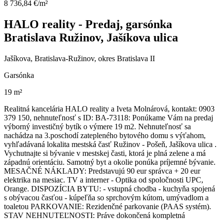
8 736,84 €/m²
HALO reality - Predaj, garsónka
Bratislava Ružinov, Jašíkova ulica
Jašíkova, Bratislava-Ružinov, okres Bratislava II
Garsónka
19 m²
Realitná kancelária HALO reality a Iveta Molnárová, kontakt: 0903
379 150, nehnuteľnosť s ID: BA-73118: Ponúkame Vám na predaj
výborný investičný bytík o výmere 19 m2. Nehnuteľnosť sa
nachádza na 3.poschodí zatepleného bytového domu s výťahom,
vyhľadávaná lokalita mestská časť Ružinov - Pošeň, Jašíkova ulica .
Vychutnajte si bývanie v mestskej časti, ktorá je plná zelene a má
západnú orientáciu. Samotný byt a okolie ponúka príjemné bývanie.
MESAČNÉ NÁKLADY: Predstavujú 90 eur správca + 20 eur
elektrika na mesiac. TV a interner - Optika od spoločnosti UPC,
Orange. DISPOZÍCIA BYTU: - vstupná chodba - kuchyňa spojená
s obývacou časťou - kúpeľňa so sprchovým kútom, umývadlom a
toaletou PARKOVANIE: Rezidenčné parkovanie (PAAS systém).
STAV NEHNUTEĽNOSTI: Práve dokončená kompletná