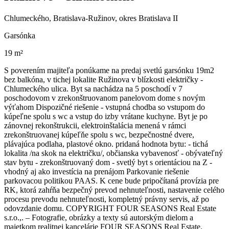
Chlumeckého, Bratislava-Ružinov, okres Bratislava II
Garsónka
19 m²
S poverením majiteľa ponúkame na predaj svetlú garsónku 19m2
bez balkóna, v tichej lokalite Ružinova v blízkosti električky -
Chlumeckého ulica. Byt sa nachádza na 5 poschodí v 7
poschodovom v zrekonštruovanom panelovom dome s novým
výťahom Dispozičné riešenie - vstupná chodba so vstupom do
kúpeľne spolu s wc a vstup do izby vrátane kuchyne. Byt je po
zánovnej rekonštrukcii, elektroinštalácia menená v rámci
zrekonštruovanej kúpeľňe spolu s wc, bezpečnostné dvere,
plávajúca podlaha, plastové okno. pridaná hodnota bytu: - tichá
lokalita /na skok na električku/, občianska vybavenosť - obývateľný
stav bytu - zrekonštruovaný dom - svetlý byt s orientáciou na Z -
vhodný aj ako investícia na prenájom Parkovanie riešenie
parkovacou politikou PAAS. K cene bude pripočítaná provízia pre
RK, ktorá zahŕňa bezpečný prevod nehnuteľnosti, nastavenie celého
procesu prevodu nehnuteľnosti, kompletný právny servis, až po
odovzdanie domu. COPYRIGHT FOUR SEASONS Real Estate
s.r.o.,. – Fotografie, obrázky a texty sú autorským dielom a
majetkom realitnej kancelárie FOUR SEASONS Real Estate.