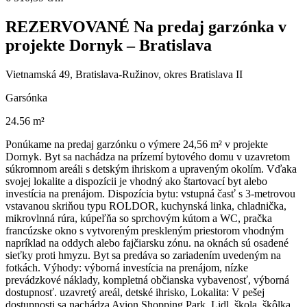
REZERVOVANÉ Na predaj garzónka v
projekte Dornyk – Bratislava
Vietnamská 49, Bratislava-Ružinov, okres Bratislava II
Garsónka
24.56 m²
Ponúkame na predaj garzónku o výmere 24,56 m² v projekte
Dornyk. Byt sa nachádza na prízemí bytového domu v uzavretom
súkromnom areáli s detským ihriskom a upraveným okolím. Vďaka
svojej lokalite a dispozícii je vhodný ako štartovací byt alebo
investícia na prenájom. Dispozícia bytu: vstupná časť s 3-metrovou
vstavanou skriňou typu ROLDOR, kuchynská linka, chladnička,
mikrovlnná rúra, kúpeľňa so sprchovým kútom a WC, pračka
francúzske okno s vytvoreným preskleným priestorom vhodným
napríklad na oddych alebo fajčiarsku zónu. na oknách sú osadené
sieťky proti hmyzu. Byt sa predáva so zariadením uvedeným na
fotkách. Výhody: výborná investícia na prenájom, nízke
prevádzkové náklady, kompletná občianska vybavenosť, výborná
dostupnosť. uzavretý areál, detské ihrisko, Lokalita: V pešej
dostupnosti sa nachádza Avion Shopping Park, Lidl, škola, škôlka,