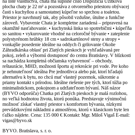
na liste vlastníctva, chata má súpisné číslo Dispozícia Úžitková
plocha chaty je 22 m² a pozostáva z otvoreného priestoru obývacej
časti s kuchyňou a samostatnej kúpeľne so sprchou a toaletou.
Priestor je navrhnutý tak, aby pôsobil vzdušne, útulne a funkčne
zároveň. Vybavenie Chata je kompletne zariadená – pripravená na
okamžité nasťahovanie. • kuchynská linka so spotrebičmi • kúpeľňa
so sanitou • vykurovanie vhodné na celoročné bývanie • zateplenie
polystyrénom hrúbky 18 cm • sadrokartónové steny a stropy •
vonkajšie posedenie ideálne na oddych či grilovanie Okolie
Záhradkárska oblasť pri Zlatých pieskoch je vyhľadávaná pre
pokoj, zeleň a výbornú dostupnosť do centra Bratislavy. V blízkosti
sa nachádza kompletná občianska vybavenosť – obchody,
reštaurácie, MHD, možnosti športu aj rekreácie pri vode. Pre koho
je nehnuteľnosť ideálna Pre jednotlivca alebo pár, ktorí hľadajú
alternatívu k bytu, no chcú mať vlastný pozemok, súkromie a
priamy kontakt s prírodou. Ideálne riešenie pre tých, ktorí túžia po
minimalistickom, pokojnom a udržateľnom bývaní. Náš názor
(BYVO odporúča) Chatka pri Zlatých pieskoch je malá rozlohou,
no veľká hodnotou života, ktorú ponúka. Predstavuje výnimočnú
možnosť získať vlastný priestor s komfortom bývania, nízkymi
prevádzkovými nákladmi a atmosférou, ktorú v klasickom byte len
ťažko nájdete. Cena: 135 000 € Kontakt: Mgr. Miloš Vigaš E-mail:
vigas@byvo.sk
BYVO. Bratislava, s. r. o.