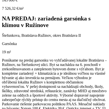
143 000 €
7 526,32 €/m²
NA PREDAJ: zariadená garsónka s
klímou v Ružinove
Štefunkova, Bratislava-Ružinov, okres Bratislava II
Garsónka
19 m²
Ponúkame na predaj garsonku vo vyhľadávanej lokalite Bratislava –
Ružinov, na Štefunkovej ulici. Byt sa nachádza na 6. poschodí v
zrekonštruovanom a zateplenom bytovom dome s výťahom. Byt je
kompletne zariadený + klimatizácia a je ideálnou voľbou na vlastné
bývanie aj ako investícia na prenájom. Veľkou výhodou je
obľúbená lokalita Ružinov s kompletnou občianskou
vybavenosťou. V pešej dostupnosti sa nachádzajú obchody, školy,
škôlky, zdravotné strediská, reštaurácie, zastávky MHD aj množstvo
zelene na oddych a športové aktivity. Výborné dopravné napojenie
zabezpečuje rýchly prístup do centra mesta aj na diaľničný obchvat.
Parkovanie riešenie parkovacou politikou PAAS. Mesačné naklady
na bývanie: Najom 100 €, Elektrika 39 €, Opticky internet + TV 33