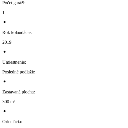
Počet garáží
:
1
Rok kolaudácie
:
2019
Umiestnenie
:
Posledné podlažie
Zastavaná plocha
:
300 m²
Orientácia
: