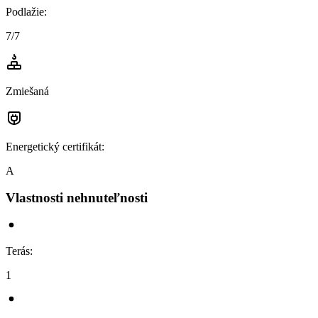
Podlažie
:
7/7
Zmiešaná
Energetický certifikát
:
A
Vlastnosti nehnuteľnosti
Terás
:
1