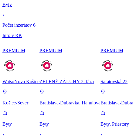
Byty
Počet inzerátov 6
Info v RK
PREMIUM
PREMIUM
PREMIUM
WatsoNova Košice
ZELENÉ ZÁLUHY 2. fáza
Saratovská 22
Košice-Sever
Bratislava-Dúbravka, Hanulova
Bratislava-Dúbrav
Byty
Byty
Byty, Priestory