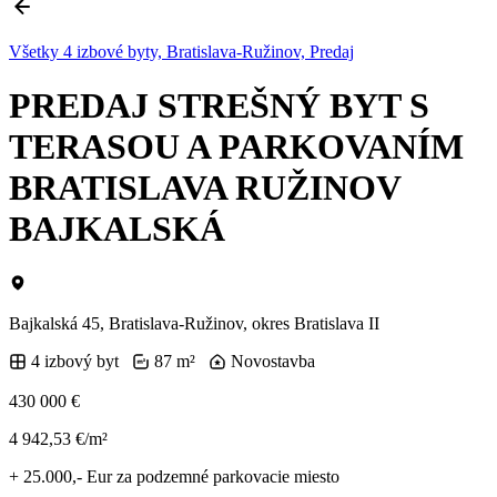
Všetky 4 izbové byty, Bratislava-Ružinov, Predaj
PREDAJ STREŠNÝ BYT S
TERASOU A PARKOVANÍM
BRATISLAVA RUŽINOV
BAJKALSKÁ
Bajkalská 45, Bratislava-Ružinov, okres Bratislava II
4 izbový byt
87 m²
Novostavba
430 000 €
4 942,53 €/m²
+ 25.000,- Eur za podzemné parkovacie miesto