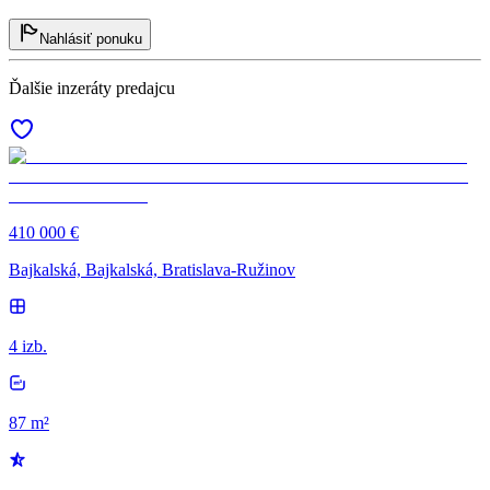
Nahlásiť ponuku
Ďalšie inzeráty predajcu
410 000 €
Bajkalská, Bajkalská, Bratislava-Ružinov
4 izb.
87 m²