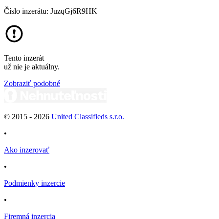
Číslo inzerátu: JuzqGj6R9HK
Tento inzerát
už nie je aktuálny.
Zobraziť podobné
© 2015 -
2026
United Classifieds s.r.o.
•
Ako inzerovať
•
Podmienky inzercie
•
Firemná inzercia