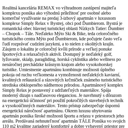
Realitná kancelária REMAX vo výhradnom zastúpení majiteľa
komplexu ponúka ako výhodnú príležitosť pre osobné alebo
komerčné využívanie na predaj 3-izbový apartmán v luxusnom
komplexe Simply Relax v Bystrej, obci pod Ďumbierom. Bystrá je
romantická obec hlavnej turistickej oblasti Nízkych Tatier: Ďumbier
– Chopok – Tále. Neďaleko Mýto Ski & Bike, teda celoročného
turistického centra Mýto pod Ďumbierom, kde počujete často veľa
ľudí rozprávať cudzími jazykmi, a to nielen z okolitých krajín.
Záujem o lokalitu je celoročný kvôli prírode a veľkej ponuke
športových a relaxačných aktivít. Dostupný je neďaleký golf,
lyžovanie, skialp, paragliding, horská cyklistika alebo wellness po
nenáročnej prechádzke krásnym krajom alebo vysokohorskej
turistike. Umiestnenie apartmánu kombinuje možnosti úplného
pokoja od ruchu veľkomesta a vymoženosti neďalekých kaviarní,
kvalitných reštaurácií a rázovitých krčmičiek známeho turistického
strediska obklopeného nádhernou prírodou. Apartmánový komplex
Simply Relax je postavený z udržateľných materiálov. Spája
moderný dizajn s nadčasovou eleganciou. Je navrhnutý s dôrazom
na energetickú účinnosť pri použití pokročilých stavebných techník
a vysokoúčinných materiálov. Tento prístup zabezpečuje úspornú
energetickú náročnosť apartmánu. Okrem luxusu ubytovania
apartmán ponúka široké možnosti športu a relaxu v priestoroch jeho
areálu. Predávaná nehnuteľnosť apartmán TÁLE Ponúka vo svojich
110 m2 kvalitne zariadený komfortný a dobre vybavený priestor pre