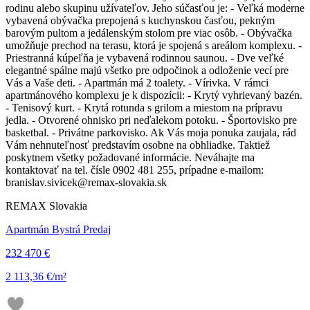
rodinu alebo skupinu užívateľov. Jeho súčasťou je: - Veľká moderne
vybavená obývačka prepojená s kuchynskou časťou, pekným
barovým pultom a jedálenským stolom pre viac osôb. - Obývačka
umožňuje prechod na terasu, ktorá je spojená s areálom komplexu. -
Priestranná kúpeľňa je vybavená rodinnou saunou. - Dve veľké
elegantné spálne majú všetko pre odpočinok a odloženie vecí pre
Vás a Vaše deti. - Apartmán má 2 toalety. - Vírivka. V rámci
apartmánového komplexu je k dispozícii: - Krytý vyhrievaný bazén.
- Tenisový kurt. - Krytá rotunda s grilom a miestom na prípravu
jedla. - Otvorené ohnisko pri neďalekom potoku. - Športovisko pre
basketbal. - Privátne parkovisko. Ak Vás moja ponuka zaujala, rád
Vám nehnuteľnosť predstavím osobne na obhliadke. Taktiež
poskytnem všetky požadované informácie. Neváhajte ma
kontaktovať na tel. čísle 0902 481 255, prípadne e-mailom:
branislav.sivicek@remax-slovakia.sk
REMAX Slovakia
Apartmán Bystrá Predaj
232 470 €
2 113,36 €/m²