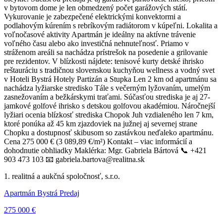
v bytovom dome je len obmedzený počet garážových státí.
Vykurovanie je zabezpečené elektrickými konvektormi a
podlahovým kúrením s rebríkovým radiátorom v kúpeľni. Lokalita a
voľnočasové aktivity Apartmán je ideálny na aktívne trávenie
voľného času alebo ako investičná nehnuteľnosť. Priamo v
stráženom areáli sa nachádza prístrešok na posedenie a grilovanie
pre rezidentov. V blízkosti nájdete: tenisové kurty detské ihrisko
reštauráciu s tradičnou slovenskou kuchyňou wellness a vodný svet
v Hoteli Bystrá Hotely Partizán a Stupka Len 2 km od apartmánu sa
nachádza lyžiarske stredisko Tále s večerným lyžovaním, umelým
zasnežovaním a bežkárskymi traťami. Súčasťou strediska je aj 27-
jamkové golfové ihrisko s detskou golfovou akadémiou. Náročnejší
lyžiari ocenia blízkosť strediska Chopok Juh vzdialeného len 7 km,
ktoré ponúka až 45 km zjazdoviek na južnej aj severnej strane
Chopku a dostupnosť skibusom so zastávkou neďaleko apartmánu.
Cena 275 000 € (3 089,89 €/m²) Kontakt – viac informácií a
dohodnutie obhliadky Maklérka: Mgr. Gabriela Bártová 📞 +421
903 473 103 📧 gabriela.bartova@realitna.sk
1. realitná a aukčná spoločnosť, s.r.o.
Apartmán Bystrá Predaj
275 000 €