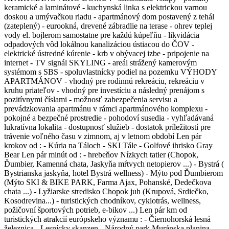
keramické a laminátové - kuchynská linka s elektrickou varnou
doskou a umývačkou riadu - apartmánový dom postavený z tehál
(zateplený) - eurookná, drevené zábradlie na terase - ohrev teplej
vody el. bojlerom samostatne pre každú kúpeľňu - likvidácia
odpadových vôd lokálnou kanalizáciou ústiacou do ČOV -
elektrické ústredné kúrenie - krb v obývacej izbe - pripojenie na
internet - TV signál SKYLING - areál strážený kamerovým
systémom s SBS - spoluvlastnícky podiel na pozemku VÝHODY
APARTMÁNOV - vhodný pre rodinnú rekreáciu, rekreáciu v
kruhu priateľov - vhodný pre investíciu a následný prenájom s
pozitívnymi číslami - možnosť zabezpečenia servisu a
prevádzkovania apartmánu v rámci apartmánového komplexu -
pokojné a bezpečné prostredie - pohodoví susedia - vyhľadávaná
lukratívna lokalita - dostupnosť služieb - dostatok príležitostí pre
trávenie voľného času v zimnom, aj v letnom období Len pár
krokov od : - Kúria na Táloch - SKI Tále - Golfové ihrisko Gray
Bear Len pár minút od : - hrebeňov Nízkych tatier (Chopok,
Ďumbier, Kamenná chata, Jaskyňa mŕtvych netopierov ...) - Bystrá (
Bystrianska jaskyňa, hotel Bystrá wellness) - Mýto pod Ďumbierom
(Mýto SKI & BIKE PARK, Farma Ajax, Pohanské, Dedečkova
chata ...) - Lyžiarske stredisko Chopok juh (Krupová, Srdiečko,
Kosodrevina...) - turistických chodníkov, cyklotrás, wellness,
požičovní športových potrieb, e-bikov ...) Len pár km od
turistických atrakcií európskeho významu : - Čiernohorská lesná
železnica - Lesnícky skanzen - Národný park Muránska planina -