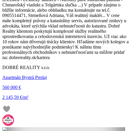
Chmarošský viadukt a Telgártska slučka ...) V prípade záujmu o
bližšie informácie, alebo obhliadku ma kontaktujte na tel.č.
0905514471, Strmeňová Adriana, Váš realitný maklér... V cene
máte kompletný právny a katastrálny servis, autorizované zmluvy u
advokáta, ktoré urýchlia vklad nehnuteľnosti do katastra. Dobré
Reality klientom poskytujú komplexné služby realitného
sprostredkovania a celoslovenskú internetovú inzerciu. Už viac ako
10 rokov nám dôverujú tisícky klientov. Hľadáme nových kolegov a
ponúkame najvýhodnejšie podmienky! K nášmu tímu
profesionálnych obchodníkov s nehnuteľnosťami sa môžete pridať
na: dobrereality.sk/kariera
DOBRÉ REALITY s.r.o.
Apartmán Bystrá Predaj
560 000 €
2 145,59 €/m²