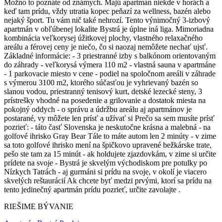
Možno to poznáte od známych. Majú apartmán niekde v horách a
keď tam prídu, vždy utratia kopec peňazí za wellness, bazén alebo
nejaký šport. Tu vám nič také nehrozí. Tento výnimočný 3-izbový
apartmán v obľúbenej lokalite Bystrá je úplne iná liga. Mimoriadna
kombinácia veľkorysej úžitkovej plochy, vlastného relaxačného
areálu a férovej ceny je niečo, čo si naozaj nemôžete nechať ujsť.
Základné informácie: - 3 priestranné izby s balkónom orientovaným
do záhrady - veľkorysá výmera 110 m2 - vlastná sauna v apartmáne
- 1 parkovacie miesto v cene - podiel na spoločnom areáli v záhrade
s výmerou 3100 m2, ktorého súčasťou je vyhrievaný bazén so
slanou vodou, priestranný tenisový kurt, detské lezecké steny, 3
prístrešky vhodné na posedenie a grilovanie a dostatok miesta na
pokojný oddych - o správu a údržbu areálu aj apartmánov je
postarané, vy môžete len prísť a užívať si Prečo sa sem musíte prísť
pozrieť: - táto časť Slovenska je neskutočne krásna a malebná - na
golfové ihrisko Gray Bear Tále to máte autom len 2 minúty - v zime
sa toto golfové ihrisko mení na špičkovo upravené bežkárske trate,
pešo ste tam za 15 minút - ak holdujete zjazdovkám, v zime si určite
prídete na svoje - Bystrá je skvelým východiskom pre potulky po
Nízkych Tatrách - aj gurmáni si prídu na svoje, v okolí je viacero
skvelých reštaurácií Ak chcete byť medzi prvými, ktorí sa prídu na
tento jedinečný apartmán prídu pozrieť, určite zavolajte .
RIEŠIME BÝVANIE