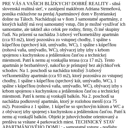
PRE VÁS A VAŠICH BLÍZKYCH? DOBRÉ REALITY - silná
slovenská realitná sieť, v zastúpení maklérom Adriana Strmeňová,
ponúka exkluzívne na predaj Apartmánový dom v Bystrianskej
doline na Táloch. Nachádzajú sa v ňom 3 samostatné apartmány, z
ktorých každý má svoj samostatný vstup, čím je možné využívať ich
samostatne, ale taktiež ako celok pre rodiny, firmy, či iné skupiny
ľudí. Na prízemí sa nachádza 3-izbový veľkometrážny apartmán
(cca 93 m2), ktorý pozostáva zo vstupnej chodby, 1 spálne s
kúpeľňou (sprchový kút, umývadlo, WC), 1 spálne s kúpeľňou
(rohová vaňa, umývadlo, WC), obývacej izby izby s krbom
spojenou s kuchynskou a jedálenskou časťou a technickej
miestnosti. Patrí k nemu aj vonkajšia terasa (cca 17 m2). Tento
apartmán je bezbariérový, nakoľko je prístupný bez akýchkoľvek
schodov. Na 1. poschodí sa nachádza totožný 3-izbový
veľkometrážny apartmán (cca 93 m2), ktorý pozostáva zo vstupnej
chodby, 1 spálne s kúpeľňou (sprchový kút, umývadlo, WC), 1
spálne s kúpeľňou (rohová vaňa, umývadlo, WC), obývacej izby s
krbom spojenou s kuchynskou a jedálenskou časťou a technickej
miestnosti. Patrí k nemu aj vonkajší balkón. Na 2. poschodí sa
nachádza podkrovný apartmán, ktorý je rozlohou menší (cca 75
m2). Pozostáva z 1 spálne, 1 kúpeľne so sprchovým kútom a WC a
z obývacej izby spojenej s kuchynskou a jedálenskou časťou. Patrí k
nemu aj vonkajší balkón. Objekt je juhovýchodne orientovaný a
predáva sa vrátane 4 parkovacích miest. TECHNICKÝ STAV
APARTMÁNOVÉHO DOMU : - samostatné vstupy - podlahy