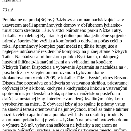
73 m²
Ponúkame na predaj štýlový 3-izbový apartmán nachádzajúci sa v
uzavretom areáli apartmánových domov v obľúbenom lyžiarsko-
turistickom stredisku Tále, v srdci Národného parku Nízke Tatry.
Lokalita v malebnej Bystrianskej doline ponúka jedinečné spojenie
prírody, športového vyžitia a komfortného oddychu počas celého
roka. Apartmánový komplex patrí medzi najdlhšie fungujúce a
najlepšie udržiavané rezidenčné komplexy na južnej strane Nízkych
Tatier. Nachádza sa pri horskom potoku Bystrianka, obklopený
hustými ihličnato-listnatými lesmi a s výhľadmi na končiare
Nízkych Tatier. Dispozícia a vybavenie Apartmán sa nachádza na 4.
poschodí z 5 v zateplenom murovanom bytovom dome
skolaudovanom v roku 2009, v lokalite Tále – Bystrá, okres Brezno.
Dispozične pozostáva zo zádveria so vstavanou skriňou, priestrannej
obývacej izby s krbom, kuchyne s kuchynskou linkou a vstavanými
spotrebičmi, jedálenského kúta, spálne s manželskou posteľou a
ďalšej samostatnej izby. Interiér je zariadený kvalitným nábytkom
vyrobeným na mieru. Z obývacej izby aj zo spálne je priamy vstup
na slnečnú terasu orientovanú na juhovýchod, ktorá sa tiahne takmer
pozdĺž celého apartmánu a ponúka výhľady na okolitú prírodu. K
apartmánu prislúcha aj pivnica – lyžiareň na prízemí bytového domu
o výmere 2,6 m², vybavená sušičom na lyžiarky a stojanom na
bicykle. Súčasťou predaja je aj garážové parkovacie miesto, pričom