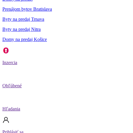
Prenájom bytov Bratislava
Byty na predaj Trnava
Byty na predaj Nitra
Domy na predaj Košice
Inzercia
Obľúbené
Hľadania
Prihlásiť sa