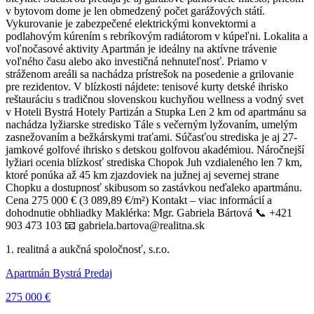
v bytovom dome je len obmedzený počet garážových státí.
Vykurovanie je zabezpečené elektrickými konvektormi a
podlahovým kúrením s rebríkovým radiátorom v kúpeľni. Lokalita a
voľnočasové aktivity Apartmán je ideálny na aktívne trávenie
voľného času alebo ako investičná nehnuteľnosť. Priamo v
stráženom areáli sa nachádza prístrešok na posedenie a grilovanie
pre rezidentov. V blízkosti nájdete: tenisové kurty detské ihrisko
reštauráciu s tradičnou slovenskou kuchyňou wellness a vodný svet
v Hoteli Bystrá Hotely Partizán a Stupka Len 2 km od apartmánu sa
nachádza lyžiarske stredisko Tále s večerným lyžovaním, umelým
zasnežovaním a bežkárskymi traťami. Súčasťou strediska je aj 27-
jamkové golfové ihrisko s detskou golfovou akadémiou. Náročnejší
lyžiari ocenia blízkosť strediska Chopok Juh vzdialeného len 7 km,
ktoré ponúka až 45 km zjazdoviek na južnej aj severnej strane
Chopku a dostupnosť skibusom so zastávkou neďaleko apartmánu.
Cena 275 000 € (3 089,89 €/m²) Kontakt – viac informácií a
dohodnutie obhliadky Maklérka: Mgr. Gabriela Bártová 📞 +421
903 473 103 📧 gabriela.bartova@realitna.sk
1. realitná a aukčná spoločnosť, s.r.o.
Apartmán Bystrá Predaj
275 000 €