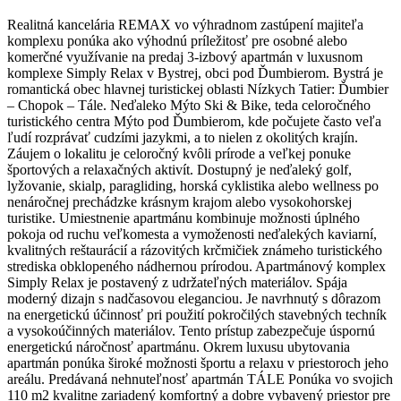
Realitná kancelária REMAX vo výhradnom zastúpení majiteľa
komplexu ponúka ako výhodnú príležitosť pre osobné alebo
komerčné využívanie na predaj 3-izbový apartmán v luxusnom
komplexe Simply Relax v Bystrej, obci pod Ďumbierom. Bystrá je
romantická obec hlavnej turistickej oblasti Nízkych Tatier: Ďumbier
– Chopok – Tále. Neďaleko Mýto Ski & Bike, teda celoročného
turistického centra Mýto pod Ďumbierom, kde počujete často veľa
ľudí rozprávať cudzími jazykmi, a to nielen z okolitých krajín.
Záujem o lokalitu je celoročný kvôli prírode a veľkej ponuke
športových a relaxačných aktivít. Dostupný je neďaleký golf,
lyžovanie, skialp, paragliding, horská cyklistika alebo wellness po
nenáročnej prechádzke krásnym krajom alebo vysokohorskej
turistike. Umiestnenie apartmánu kombinuje možnosti úplného
pokoja od ruchu veľkomesta a vymoženosti neďalekých kaviarní,
kvalitných reštaurácií a rázovitých krčmičiek známeho turistického
strediska obklopeného nádhernou prírodou. Apartmánový komplex
Simply Relax je postavený z udržateľných materiálov. Spája
moderný dizajn s nadčasovou eleganciou. Je navrhnutý s dôrazom
na energetickú účinnosť pri použití pokročilých stavebných techník
a vysokoúčinných materiálov. Tento prístup zabezpečuje úspornú
energetickú náročnosť apartmánu. Okrem luxusu ubytovania
apartmán ponúka široké možnosti športu a relaxu v priestoroch jeho
areálu. Predávaná nehnuteľnosť apartmán TÁLE Ponúka vo svojich
110 m2 kvalitne zariadený komfortný a dobre vybavený priestor pre