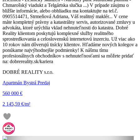
Chmarošský viadukt a Telgártska slučka ...) V prípade záujmu o
bližšie informácie, alebo obhliadku ma kontaktujte na tel.č.
0905514471, Strmeňová Adriana, Váš realitný maklér... V cene
máte kompletný právny a katastrálny servis, autorizované zmluvy u
advokáta, ktoré urýchlia vklad nehnuteľnosti do katastra. Dobré
Reality klientom poskytujú komplexné služby realitného
sprostredkovania a celoslovenskú internetovú inzerciu. Už viac ako
10 rokov nám dôverujú tisícky klientov. Hľadáme nových kolegov a
ponúkame najvýhodnejšie podmienky! K nášmu tímu
profesionálnych obchodníkov s nehnuteľnosťami sa môžete pridať
na: dobrereality.sk/kariera
DOBRÉ REALITY s.r.o.
Apartmán Bystrá Predaj
560 000 €
2 145,59 €/m²