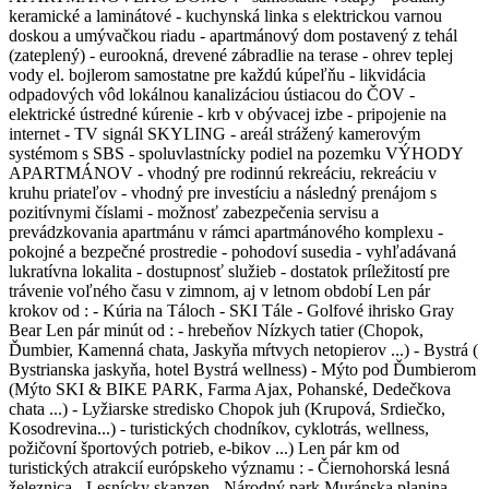
keramické a laminátové - kuchynská linka s elektrickou varnou
doskou a umývačkou riadu - apartmánový dom postavený z tehál
(zateplený) - eurookná, drevené zábradlie na terase - ohrev teplej
vody el. bojlerom samostatne pre každú kúpeľňu - likvidácia
odpadových vôd lokálnou kanalizáciou ústiacou do ČOV -
elektrické ústredné kúrenie - krb v obývacej izbe - pripojenie na
internet - TV signál SKYLING - areál strážený kamerovým
systémom s SBS - spoluvlastnícky podiel na pozemku VÝHODY
APARTMÁNOV - vhodný pre rodinnú rekreáciu, rekreáciu v
kruhu priateľov - vhodný pre investíciu a následný prenájom s
pozitívnymi číslami - možnosť zabezpečenia servisu a
prevádzkovania apartmánu v rámci apartmánového komplexu -
pokojné a bezpečné prostredie - pohodoví susedia - vyhľadávaná
lukratívna lokalita - dostupnosť služieb - dostatok príležitostí pre
trávenie voľného času v zimnom, aj v letnom období Len pár
krokov od : - Kúria na Táloch - SKI Tále - Golfové ihrisko Gray
Bear Len pár minút od : - hrebeňov Nízkych tatier (Chopok,
Ďumbier, Kamenná chata, Jaskyňa mŕtvych netopierov ...) - Bystrá (
Bystrianska jaskyňa, hotel Bystrá wellness) - Mýto pod Ďumbierom
(Mýto SKI & BIKE PARK, Farma Ajax, Pohanské, Dedečkova
chata ...) - Lyžiarske stredisko Chopok juh (Krupová, Srdiečko,
Kosodrevina...) - turistických chodníkov, cyklotrás, wellness,
požičovní športových potrieb, e-bikov ...) Len pár km od
turistických atrakcií európskeho významu : - Čiernohorská lesná
železnica - Lesnícky skanzen - Národný park Muránska planina -