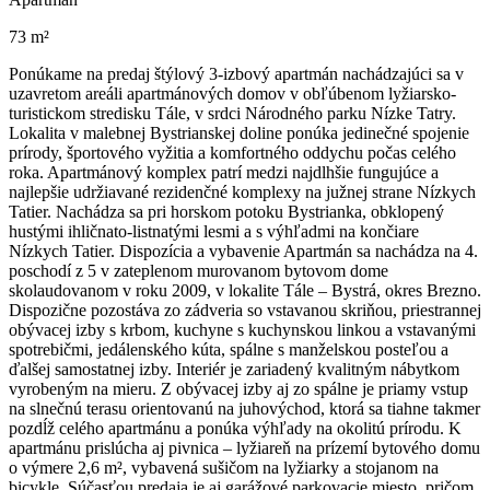
73 m²
Ponúkame na predaj štýlový 3-izbový apartmán nachádzajúci sa v
uzavretom areáli apartmánových domov v obľúbenom lyžiarsko-
turistickom stredisku Tále, v srdci Národného parku Nízke Tatry.
Lokalita v malebnej Bystrianskej doline ponúka jedinečné spojenie
prírody, športového vyžitia a komfortného oddychu počas celého
roka. Apartmánový komplex patrí medzi najdlhšie fungujúce a
najlepšie udržiavané rezidenčné komplexy na južnej strane Nízkych
Tatier. Nachádza sa pri horskom potoku Bystrianka, obklopený
hustými ihličnato-listnatými lesmi a s výhľadmi na končiare
Nízkych Tatier. Dispozícia a vybavenie Apartmán sa nachádza na 4.
poschodí z 5 v zateplenom murovanom bytovom dome
skolaudovanom v roku 2009, v lokalite Tále – Bystrá, okres Brezno.
Dispozične pozostáva zo zádveria so vstavanou skriňou, priestrannej
obývacej izby s krbom, kuchyne s kuchynskou linkou a vstavanými
spotrebičmi, jedálenského kúta, spálne s manželskou posteľou a
ďalšej samostatnej izby. Interiér je zariadený kvalitným nábytkom
vyrobeným na mieru. Z obývacej izby aj zo spálne je priamy vstup
na slnečnú terasu orientovanú na juhovýchod, ktorá sa tiahne takmer
pozdĺž celého apartmánu a ponúka výhľady na okolitú prírodu. K
apartmánu prislúcha aj pivnica – lyžiareň na prízemí bytového domu
o výmere 2,6 m², vybavená sušičom na lyžiarky a stojanom na
bicykle. Súčasťou predaja je aj garážové parkovacie miesto, pričom