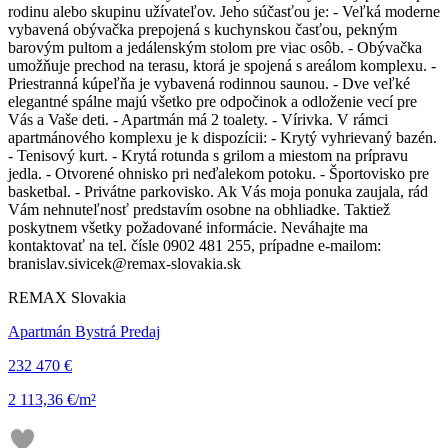
rodinu alebo skupinu užívateľov. Jeho súčasťou je: - Veľká moderne
vybavená obývačka prepojená s kuchynskou časťou, pekným
barovým pultom a jedálenským stolom pre viac osôb. - Obývačka
umožňuje prechod na terasu, ktorá je spojená s areálom komplexu. -
Priestranná kúpeľňa je vybavená rodinnou saunou. - Dve veľké
elegantné spálne majú všetko pre odpočinok a odloženie vecí pre
Vás a Vaše deti. - Apartmán má 2 toalety. - Vírivka. V rámci
apartmánového komplexu je k dispozícii: - Krytý vyhrievaný bazén.
- Tenisový kurt. - Krytá rotunda s grilom a miestom na prípravu
jedla. - Otvorené ohnisko pri neďalekom potoku. - Športovisko pre
basketbal. - Privátne parkovisko. Ak Vás moja ponuka zaujala, rád
Vám nehnuteľnosť predstavím osobne na obhliadke. Taktiež
poskytnem všetky požadované informácie. Neváhajte ma
kontaktovať na tel. čísle 0902 481 255, prípadne e-mailom:
branislav.sivicek@remax-slovakia.sk
REMAX Slovakia
Apartmán Bystrá Predaj
232 470 €
2 113,36 €/m²