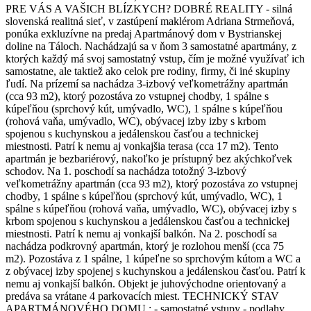
PRE VÁS A VAŠICH BLÍZKYCH? DOBRÉ REALITY - silná
slovenská realitná sieť, v zastúpení maklérom Adriana Strmeňová,
ponúka exkluzívne na predaj Apartmánový dom v Bystrianskej
doline na Táloch. Nachádzajú sa v ňom 3 samostatné apartmány, z
ktorých každý má svoj samostatný vstup, čím je možné využívať ich
samostatne, ale taktiež ako celok pre rodiny, firmy, či iné skupiny
ľudí. Na prízemí sa nachádza 3-izbový veľkometrážny apartmán
(cca 93 m2), ktorý pozostáva zo vstupnej chodby, 1 spálne s
kúpeľňou (sprchový kút, umývadlo, WC), 1 spálne s kúpeľňou
(rohová vaňa, umývadlo, WC), obývacej izby izby s krbom
spojenou s kuchynskou a jedálenskou časťou a technickej
miestnosti. Patrí k nemu aj vonkajšia terasa (cca 17 m2). Tento
apartmán je bezbariérový, nakoľko je prístupný bez akýchkoľvek
schodov. Na 1. poschodí sa nachádza totožný 3-izbový
veľkometrážny apartmán (cca 93 m2), ktorý pozostáva zo vstupnej
chodby, 1 spálne s kúpeľňou (sprchový kút, umývadlo, WC), 1
spálne s kúpeľňou (rohová vaňa, umývadlo, WC), obývacej izby s
krbom spojenou s kuchynskou a jedálenskou časťou a technickej
miestnosti. Patrí k nemu aj vonkajší balkón. Na 2. poschodí sa
nachádza podkrovný apartmán, ktorý je rozlohou menší (cca 75
m2). Pozostáva z 1 spálne, 1 kúpeľne so sprchovým kútom a WC a
z obývacej izby spojenej s kuchynskou a jedálenskou časťou. Patrí k
nemu aj vonkajší balkón. Objekt je juhovýchodne orientovaný a
predáva sa vrátane 4 parkovacích miest. TECHNICKÝ STAV
APARTMÁNOVÉHO DOMU : - samostatné vstupy - podlahy