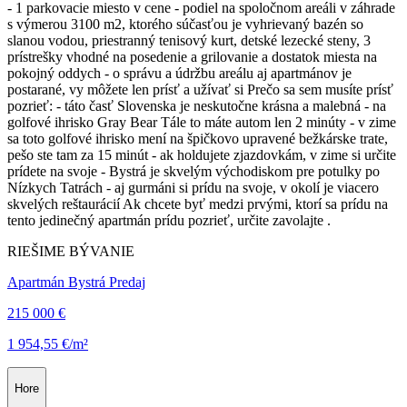
- 1 parkovacie miesto v cene - podiel na spoločnom areáli v záhrade
s výmerou 3100 m2, ktorého súčasťou je vyhrievaný bazén so
slanou vodou, priestranný tenisový kurt, detské lezecké steny, 3
prístrešky vhodné na posedenie a grilovanie a dostatok miesta na
pokojný oddych - o správu a údržbu areálu aj apartmánov je
postarané, vy môžete len prísť a užívať si Prečo sa sem musíte prísť
pozrieť: - táto časť Slovenska je neskutočne krásna a malebná - na
golfové ihrisko Gray Bear Tále to máte autom len 2 minúty - v zime
sa toto golfové ihrisko mení na špičkovo upravené bežkárske trate,
pešo ste tam za 15 minút - ak holdujete zjazdovkám, v zime si určite
prídete na svoje - Bystrá je skvelým východiskom pre potulky po
Nízkych Tatrách - aj gurmáni si prídu na svoje, v okolí je viacero
skvelých reštaurácií Ak chcete byť medzi prvými, ktorí sa prídu na
tento jedinečný apartmán prídu pozrieť, určite zavolajte .
RIEŠIME BÝVANIE
Apartmán Bystrá Predaj
215 000 €
1 954,55 €/m²
Hore