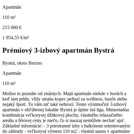
Apartmán
110 m²
215 000 €
1 954,55 €/m²
Prémiový 3-izbový apartmán Bystrá
Bystrá, okres Brezno
Apartmán
110 m²
Možno to poznáte od známych. Majú apartmán niekde v horách a
keď tam prídu, vždy utratia kopec peňazí za wellness, bazén alebo
nejaký šport. Tu vám nič také nehrozí. Tento výnimočný 3-izbový
apartmán v obľúbenej lokalite Bystrá je úplne iná liga. Mimoriadna
kombinácia veľkorysej úžitkovej plochy, vlastného relaxačného
areálu a férovej ceny je niečo, čo si naozaj nemôžete nechať ujsť.
Základné informácie: - 3 priestranné izby s balkónom orientovaným
do záhrady - veľkorysá výmera 110 m2 - vlastná sauna v apartmáne