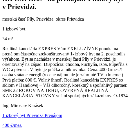
v Prievidzi.
mestská časť Píly, Prievidza, okres Prievidza
1 izbový byt
34 m²
Realitná kancelária EXPRES Vám EXKLUZÍVNE ponúka na
prenájom čiastočne zrekonštruovaný 1- izbový byt na 2. poschodí s
výťahom. Byt sa nachádza v mestskej časti Píly v Prievidzi, je
orientovaný na západ. Dispozícia: chodba, kuchyňa, izba, kúpeľňa s
WC a pivnica. V byte je práčka a mikrovlnka. Cena: 400 €/mes./1
osoba vrátane energií (v cene nájmu nie je zahrnuté TV a internet).
Prvá platba: 800 €. Voľný ihneď. Realitná kancelária EXPRES so
sídlom v Handlovej – Váš dlhoročný, korektný a spoľahlivý partner.
SME 22 ROKOV NA TRHU, OVERENÁ REALITNÁ
KANCELÁRIA. STOVKY veľmi spokojných zákazníkov. O-1834
Ing. Miroslav Karásek
1 izbový byt Prievidza Prenájom
400 €/mes.