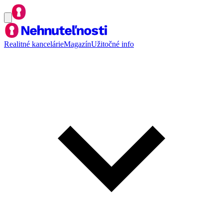
Realitné kancelárie
Magazín
Užitočné info