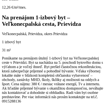
12,26 €/m²/mes.
Na prenájom 1-izbový byt –
Veľkonecpalská cesta, Prievidza
Veľkonecpalská, Prievidza, okres Prievidza
1 izbový byt
31 m²
Ponúkame na prenájom útulný 1-izbový byt na Veľkonecpalskej
ceste v Prievidzi. Byt sa nachádza na 5. poschodí bytového domu s
výťahom a je voľný ihneď. Byt prešiel čiastočnou rekonštrukciou,
ktorá zabezpečuje príjemné a pohodlné bývanie. Vďaka výbornej
lokalite máte v blízkosti kompletnú občiansku vybavenosť –
obchody, zastávky MHD, školy, škôlky aj možnosti na oddych a
šport. Cena nájmu: 380 € / mesiac vrátane energií, Tv a internetu.
Ak hľadáte príjemné bývanie s okamžitou dostupnosťou, neváhajte
nás kontaktovať a dohodnite si obhliadku. Radi vám byt osobne
predstavíme. Pre viac informácii nás prosím kontaktujte na tel.č.
0915288136