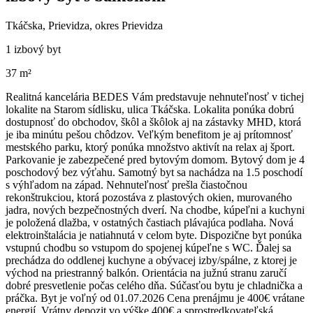
Tkáčska, Prievidza, okres Prievidza
1 izbový byt
37 m²
Realitná kancelária BEDES Vám predstavuje nehnuteľnosť v tichej
lokalite na Starom sídlisku, ulica Tkáčska. Lokalita ponúka dobrú
dostupnosť do obchodov, škôl a škôlok aj na zástavky MHD, ktorá
je iba minútu pešou chôdzov. Veľkým benefitom je aj prítomnosť
mestského parku, ktorý ponúka množstvo aktivít na relax aj šport.
Parkovanie je zabezpečené pred bytovým domom. Bytový dom je 4
poschodový bez výťahu. Samotný byt sa nachádza na 1.5 poschodí
s výhľadom na západ. Nehnuteľnosť prešla čiastočnou
rekonštrukciou, ktorá pozostáva z plastových okien, murovaného
jadra, nových bezpečnostných dverí. Na chodbe, kúpeľni a kuchyni
je položená dlažba, v ostatných častiach plávajúca podlaha. Nová
elektroinštalácia je natiahnutá v celom byte. Dispozične byt ponúka
vstupnú chodbu so vstupom do spojenej kúpeľne s WC. Ďalej sa
prechádza do oddlenej kuchyne a obývacej izby/spálne, z ktorej je
východ na priestranný balkón. Orientácia na južnú stranu zaručí
dobré presvetlenie počas celého dňa. Súčasťou bytu je chladnička a
práčka. Byt je voľný od 01.07.2026 Cena prenájmu je 400€ vrátane
energií. Vrátny depozit vo výške 400€ a sprostredkovateľská