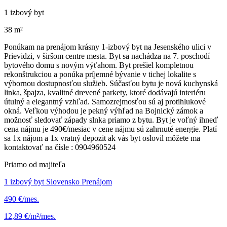
1 izbový byt
38 m²
Ponúkam na prenájom krásny 1-izbový byt na Jesenského ulici v
Prievidzi, v širšom centre mesta. Byt sa nachádza na 7. poschodí
bytového domu s novým výťahom. Byt prešiel kompletnou
rekonštrukciou a ponúka príjemné bývanie v tichej lokalite s
výbornou dostupnosťou služieb. Súčasťou bytu je nová kuchynská
linka, špajza, kvalitné drevené parkety, ktoré dodávajú interiéru
útulný a elegantný vzhľad. Samozrejmosťou sú aj protihlukové
okná. Veľkou výhodou je pekný výhľad na Bojnický zámok a
možnosť sledovať západy slnka priamo z bytu. Byt je voľný ihneď
cena nájmu je 490€/mesiac v cene nájmu sú zahrnuté energie. Platí
sa 1x nájom a 1x vratný depozit ak vás byt oslovil môžete ma
kontaktovať na čísle : 0904960524
Priamo od majiteľa
1 izbový byt Slovensko Prenájom
490 €/mes.
12,89 €/m²/mes.