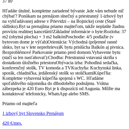
37 m²
Hľadáte útulné, kompletne zariadené bývanie ,kde vám nebude nič
chýbať? Ponúkam na prenájom slnečný a priestranný 1-izbový byt
na vyhľadávanej adrese v Prievidzi – na Bojnickej ceste (Staré
sídlisko). ​Byt sa prenajíma priamo majiteľom, takže neplatíte žiadnu
províziu realitnej kancelárii! ​ Základné informácie o byte: ​ Rozloha: 37
m2 (obytná plocha) + 3 m2 balkón ​Poschodie: 4/5 podlažie (v
bytovom dome je výťah) ​Orientácia: Východná (príjemné ranné
slnko, byt sa v lete neprehrieva) ​K bytu prislúcha Balkón aj pivnica.
Bezproblémové Parkovanie priamo pred domom. ​ Vybavenie bytu
(stačí sa len nasťahovať): ​ Chodba: Priestranná vstavaná skriňa s
dostatkom úložného priestoru ​ Obývacia izba: Pohodlná sedačka,
konferenčný stolík, TV komoda a TV ​ Kuchyňa: Kuchynská linka,
sporák, chladnička, jedálenský stolík so stoličkami ​ Kúpeľňa:
Kompletne vybavená kúpeľňa spojená s WC. Hľadáme
spoľahlivého nájomníka do dlhodobého podnájmu. Vrátna
zábezpeka je 420 Euro Byt je k dispozícii od Augusta. Môžte ma
kontaktovať telefonicky, WhatsApp alebo SMS.
Priamo od majiteľa
1 izbový byt Slovensko Prenájom
420 €/mes.