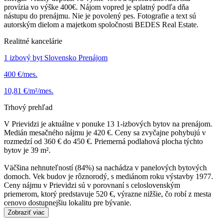
provízia vo výške 400€. Nájom vopred je splatný podľa dňa
nástupu do prenájmu. Nie je povolený pes. Fotografie a text sú
autorským dielom a majetkom spoločnosti BEDES Real Estate.
Realitné kancelárie
1 izbový byt Slovensko Prenájom
400 €/mes.
10,81 €/m²/mes.
Trhový prehľad
V Prievidzi je aktuálne v ponuke 13 1-izbových bytov na prenájom.
Medián mesačného nájmu je 420 €. Ceny sa zvyčajne pohybujú v
rozmedzí od 360 € do 450 €. Priemerná podlahová plocha týchto
bytov je 39 m².
Väčšina nehnuteľností (84%) sa nachádza v panelových bytových
domoch. Vek budov je rôznorodý, s mediánom roku výstavby 1977.
Ceny nájmu v Prievidzi sú v porovnaní s celoslovenským
priemerom, ktorý predstavuje 520 €, výrazne nižšie, čo robí z mesta
cenovo dostupnejšiu lokalitu pre bývanie.
Zobraziť viac