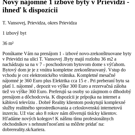
Nový nájomné 1 izbové byty v Prievidzi -
ihneď k dispozícii
T. Vansovej, Prievidza, okres Prievidza
1 izbový byt
36 m²
Ponúkame Vám na prenájom 1 - izbové novo-zrekonštruovane byty
v Prievidzi na ulici T. Vansovej .Byty majú rozlohu 36 m2 a
nachádzaju sa na v 7 - poschodovom bytovom dome s výťahom.
Bytový dom je je z vnútra kompletne zrekonštruovaný. Vstup do
vchodu je cez elektronického vrátnika. Kompletné mesačné
nájomné je 360 Euro plus Elektrika cca 15 e . Pri preberaní bytu sa
platí 1. nájomné , depozit vo výške 300 Euro a rezervačná záloha
tiež vo výške 360 Euro. Preferujú sa osoby so záujmom o dlhodobý
prenájom a dôchodcovia. K dispozícii je prípojka na internet a
káblovú televíziu . Dobré Reality klientom poskytujú komplexné
služby realitného sprostredkovania a celoslovenskú internetovú
inzerciu. Už viac ako 8 rokov nám dôverujú tisícky klientov.
Hľadáme nových kolegov! K nášmu tímu profesionálnych
obchodníkov s nehnuteľnosťami sa môžete pridať na:
dobrereality.sk/kariera.