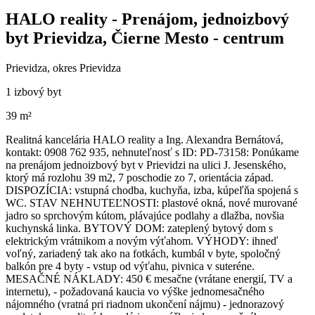
HALO reality - Prenájom, jednoizbový
byt Prievidza, Čierne Mesto - centrum
Prievidza, okres Prievidza
1 izbový byt
39 m²
Realitná kancelária HALO reality a Ing. Alexandra Bernátová,
kontakt: 0908 762 935, nehnuteľnosť s ID: PD-73158: Ponúkame
na prenájom jednoizbový byt v Prievidzi na ulici J. Jesenského,
ktorý má rozlohu 39 m2, 7 poschodie zo 7, orientácia západ.
DISPOZÍCIA: vstupná chodba, kuchyňa, izba, kúpeľňa spojená s
WC. STAV NEHNUTEĽNOSTI: plastové okná, nové murované
jadro so sprchovým kútom, plávajúce podlahy a dlažba, novšia
kuchynská linka. BYTOVÝ DOM: zateplený bytový dom s
elektrickým vrátnikom a novým výťahom. VÝHODY: ihneď
voľný, zariadený tak ako na fotkách, kumbál v byte, spoločný
balkón pre 4 byty - vstup od výťahu, pivnica v suteréne.
MESAČNÉ NÁKLADY: 450 € mesačne (vrátane energií, TV a
internetu), - požadovaná kaucia vo výške jednomesačného
nájomného (vratná pri riadnom ukončení nájmu) - jednorazový