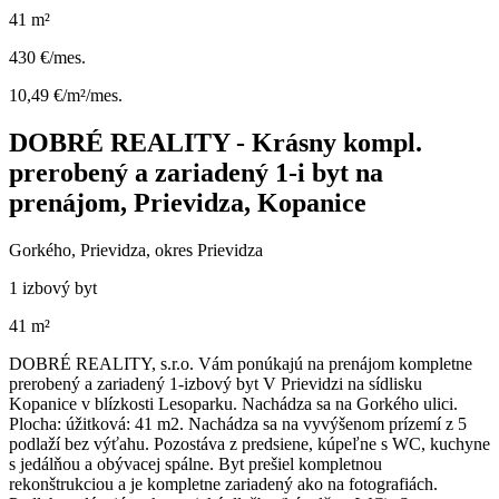
41 m²
430 €/mes.
10,49 €/m²/mes.
DOBRÉ REALITY - Krásny kompl.
prerobený a zariadený 1-i byt na
prenájom, Prievidza, Kopanice
Gorkého, Prievidza, okres Prievidza
1 izbový byt
41 m²
DOBRÉ REALITY, s.r.o. Vám ponúkajú na prenájom kompletne
prerobený a zariadený 1-izbový byt V Prievidzi na sídlisku
Kopanice v blízkosti Lesoparku. Nachádza sa na Gorkého ulici.
Plocha: úžitková: 41 m2. Nachádza sa na vyvýšenom prízemí z 5
podlaží bez výťahu. Pozostáva z predsiene, kúpeľne s WC, kuchyne
s jedálňou a obývacej spálne. Byt prešiel kompletnou
rekonštrukciou a je kompletne zariadený ako na fotografiách.