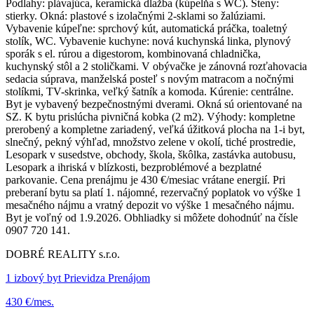
Podlahy: plávajúca, keramická dlažba (kúpelňa s WC). Steny:
stierky. Okná: plastové s izolačnými 2-sklami so žalúziami.
Vybavenie kúpeľne: sprchový kút, automatická práčka, toaletný
stolík, WC. Vybavenie kuchyne: nová kuchynská linka, plynový
sporák s el. rúrou a digestorom, kombinovaná chladnička,
kuchynský stôl a 2 stoličkami. V obývačke je zánovná rozťahovacia
sedacia súprava, manželská posteľ s novým matracom a nočnými
stolíkmi, TV-skrinka, veľký šatník a komoda. Kúrenie: centrálne.
Byt je vybavený bezpečnostnými dverami. Okná sú orientované na
SZ. K bytu prislúcha pivničná kobka (2 m2). Výhody: kompletne
prerobený a kompletne zariadený, veľká úžitková plocha na 1-i byt,
slnečný, pekný výhľad, množstvo zelene v okolí, tiché prostredie,
Lesopark v susedstve, obchody, škola, škôlka, zastávka autobusu,
Lesopark a ihriská v blízkosti, bezproblémové a bezplatné
parkovanie. Cena prenájmu je 430 €/mesiac vrátane energií. Pri
preberaní bytu sa platí 1. nájomné, rezervačný poplatok vo výške 1
mesačného nájmu a vratný depozit vo výške 1 mesačného nájmu.
Byt je voľný od 1.9.2026. Obhliadky si môžete dohodnúť na čísle
0907 720 141.
DOBRÉ REALITY s.r.o.
1 izbový byt Prievidza Prenájom
430 €/mes.