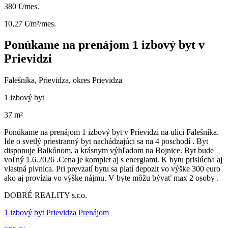
380 €/mes.
10,27 €/m²/mes.
Ponúkame na prenájom 1 izbový byt v
Prievidzi
Falešníka, Prievidza, okres Prievidza
1 izbový byt
37 m²
Ponúkame na prenájom 1 izbový byt v Prievidzi na ulici Falešníka.
Ide o svetlý priestranný byt nachádzajúci sa na 4 poschodí . Byt
disponuje Balkónom, a krásnym výhľadom na Bojnice. Byt bude
voľný 1.6.2026 .Cena je komplet aj s energiami. K bytu prislúcha aj
vlastná pivnica. Pri prevzatí bytu sa platí depozit vo výške 300 euro
ako aj provízia vo výške nájmu. V byte môžu bývať max 2 osoby .
DOBRÉ REALITY s.r.o.
1 izbový byt Prievidza Prenájom