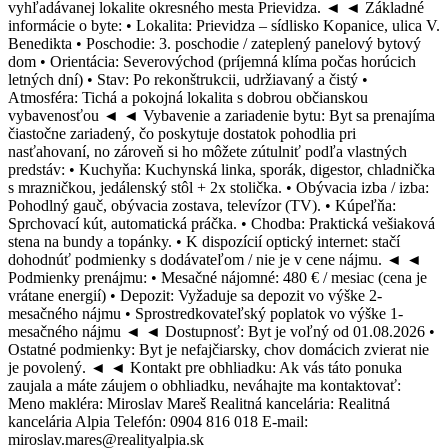
vyhľadávanej lokalite okresného mesta Prievidza. ◄ ◄ Základné
informácie o byte: • Lokalita: Prievidza – sídlisko Kopanice, ulica V.
Benedikta • Poschodie: 3. poschodie / zateplený panelový bytový
dom • Orientácia: Severovýchod (príjemná klíma počas horúcich
letných dní) • Stav: Po rekonštrukcii, udržiavaný a čistý •
Atmosféra: Tichá a pokojná lokalita s dobrou občianskou
vybavenosťou ◄ ◄ Vybavenie a zariadenie bytu: Byt sa prenajíma
čiastočne zariadený, čo poskytuje dostatok pohodlia pri
nasťahovaní, no zároveň si ho môžete zútulniť podľa vlastných
predstáv: • Kuchyňa: Kuchynská linka, sporák, digestor, chladnička
s mrazničkou, jedálenský stôl + 2x stolička. • Obývacia izba / izba:
Pohodlný gauč, obývacia zostava, televízor (TV). • Kúpeľňa:
Sprchovací kút, automatická práčka. • Chodba: Praktická vešiaková
stena na bundy a topánky. • K dispozícií optický internet: stačí
dohodnúť podmienky s dodávateľom / nie je v cene nájmu. ◄ ◄
Podmienky prenájmu: • Mesačné nájomné: 480 € / mesiac (cena je
vrátane energií) • Depozit: Vyžaduje sa depozit vo výške 2-
mesačného nájmu • Sprostredkovateľský poplatok vo výške 1-
mesačného nájmu ◄ ◄ Dostupnosť: Byt je voľný od 01.08.2026 •
Ostatné podmienky: Byt je nefajčiarsky, chov domácich zvierat nie
je povolený. ◄ ◄ Kontakt pre obhliadku: Ak vás táto ponuka
zaujala a máte záujem o obhliadku, neváhajte ma kontaktovať:
Meno makléra: Miroslav Mareš Realitná kancelária: Realitná
kancelária Alpia Telefón: 0904 816 018 E-mail:
miroslav.mares@realityalpia.sk