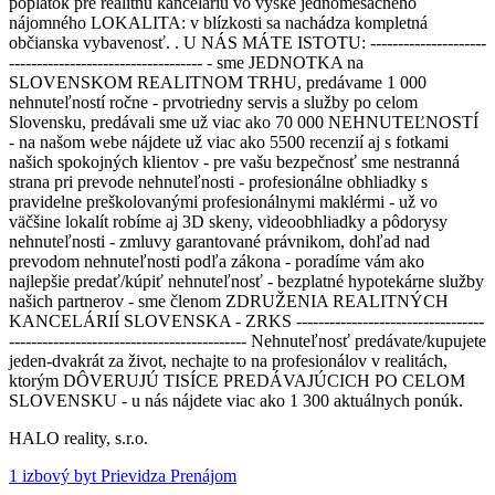
poplatok pre realitnú kanceláriu vo výške jednomesačného
nájomného LOKALITA: v blízkosti sa nachádza kompletná
občianska vybavenosť. . U NÁS MÁTE ISTOTU: ---------------------
----------------------------------- - sme JEDNOTKA na
SLOVENSKOM REALITNOM TRHU, predávame 1 000
nehnuteľností ročne - prvotriedny servis a služby po celom
Slovensku, predávali sme už viac ako 70 000 NEHNUTEĽNOSTÍ
- na našom webe nájdete už viac ako 5500 recenzií aj s fotkami
našich spokojných klientov - pre vašu bezpečnosť sme nestranná
strana pri prevode nehnuteľnosti - profesionálne obhliadky s
pravidelne preškolovanými profesionálnymi maklérmi - už vo
väčšine lokalít robíme aj 3D skeny, videoobhliadky a pôdorysy
nehnuteľnosti - zmluvy garantované právnikom, dohľad nad
prevodom nehnuteľnosti podľa zákona - poradíme vám ako
najlepšie predať/kúpiť nehnuteľnosť - bezplatné hypotekárne služby
našich partnerov - sme členom ZDRUŽENIA REALITNÝCH
KANCELÁRIÍ SLOVENSKA - ZRKS ----------------------------------
------------------------------------------- Nehnuteľnosť predávate/kupujete
jeden-dvakrát za život, nechajte to na profesionálov v realitách,
ktorým DÔVERUJÚ TISÍCE PREDÁVAJÚCICH PO CELOM
SLOVENSKU - u nás nájdete viac ako 1 300 aktuálnych ponúk.
HALO reality, s.r.o.
1 izbový byt Prievidza Prenájom