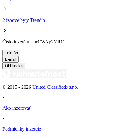
2 izbové byty Trenčín
Číslo inzerátu: JurCWAp2YRC
Telefón
E-mail
Obhliadka
© 2015 -
2026
United Classifieds s.r.o.
•
Ako inzerovať
•
Podmienky inzercie