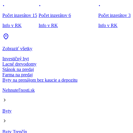
Počet inzerátov 15
Počet inzerátov 6
Počet inzerátov 3
Info v RK
Info v RK
Info v RK
Zobraziť všetky
Investičný byt
Lacné drevodomy
Stánok na predaj
Farma na predaj
Byty na prenájom bez kaucie a depozitu
Nehnuteľnosti.sk
Byty
Byty Trenčín