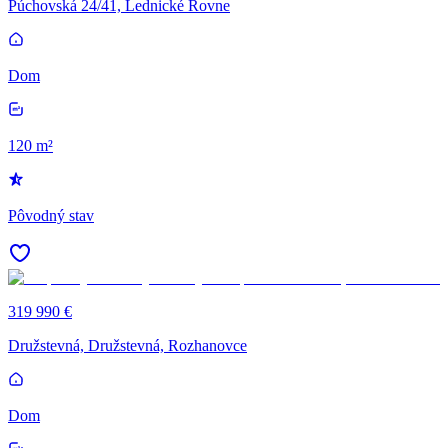
Púchovská 24/41, Lednické Rovne
Dom
120 m²
Pôvodný stav
319 990 €
Družstevná, Družstevná, Rozhanovce
Dom