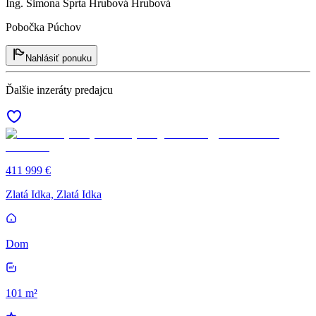
Ing. Simona Šprta Hrubová Hrubová
Pobočka Púchov
Nahlásiť ponuku
Ďalšie inzeráty predajcu
411 999 €
Zlatá Idka, Zlatá Idka
Dom
101 m²