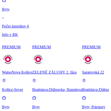
Byty
Počet inzerátov 6
Info v RK
PREMIUM
PREMIUM
PREMIUM
WatsoNova Košice
ZELENÉ ZÁLUHY 2. fáza
Saratovská 22
Košice-Sever
Bratislava-Dúbravka, Hanulova
Bratislava-Dúbrav
Byty
Byty
Byty, Priestory