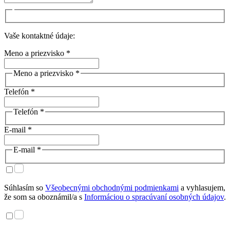
Vaše kontaktné údaje:
Meno a priezvisko *
Meno a priezvisko *
Telefón *
Telefón *
E-mail *
E-mail *
Súhlasím so
Všeobecnými obchodnými podmienkami
a vyhlasujem,
že som sa oboznámil/a s
Informáciou o spracúvaní osobných údajov
.