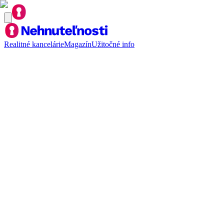
Realitné kancelárie
Magazín
Užitočné info