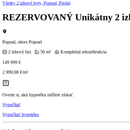
Všetky 2 izbové byty, Poprad, Predaj
REZERVOVANÝ Unikátny 2 izbo
Poprad, okres Poprad
2 izbový byt
50 m²
Kompletná rekonštrukcia
149 999 €
2 999,98 €/m²
Overte si, akú hypotéku môžete získať.
Vypočítať
Vypočítať hypotéku