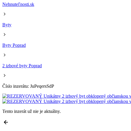
Nehnuteľnosti.sk
Byty
Byty Poprad
2 izbové byty Poprad
Číslo inzerátu: JuPeqersSdP
Tento inzerát už nie je aktuálny.