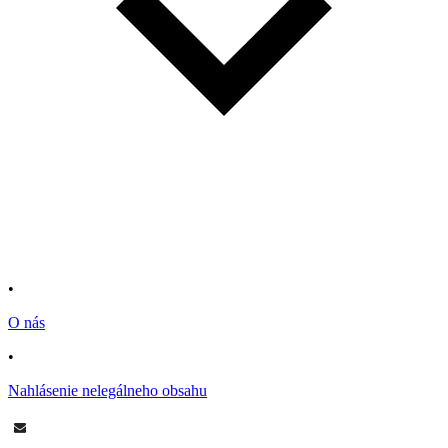
•
O nás
•
Nahlásenie nelegálneho obsahu