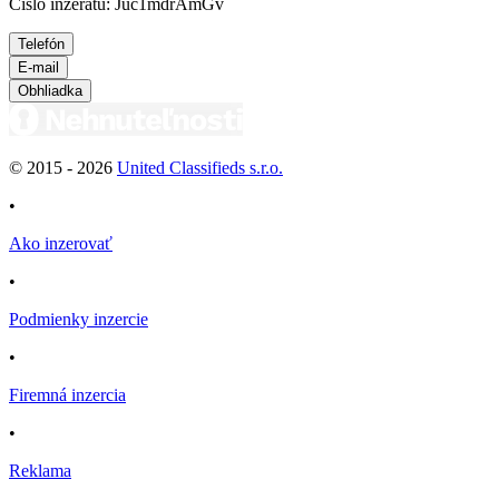
Číslo inzerátu: Juc1mdrAmGv
Telefón
E-mail
Obhliadka
© 2015 -
2026
United Classifieds s.r.o.
•
Ako inzerovať
•
Podmienky inzercie
•
Firemná inzercia
•
Reklama