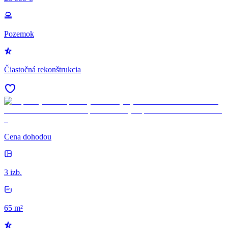
Pozemok
Čiastočná rekonštrukcia
Cena dohodou
3 izb.
65 m²