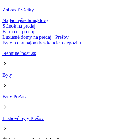
Zobraziť všetky
Najlacnejšie bungalovy
Stánok na predaj
Farma na predaj
Luxusné domy na predaj - Prešov
Byty na prenájom bez kaucie a depozitu
Nehnuteľnosti.sk
Byty
Byty Prešov
1 izbové byty Prešov