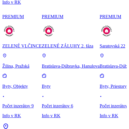
Info v RK
PREMIUM
PREMIUM
PREMIUM
ZELENÉ VLČINCE
ZELENÉ ZÁLUHY 2. fáza
Saratovská 22
Žilina, Pražská
Bratislava-Dúbravka, Hanulova
Bratislava-Dúbr
Byty, Objekty
Byty
Byty, Priestory
Počet inzerátov 9
Počet inzerátov 6
Počet inzerátov
Info v RK
Info v RK
Info v RK