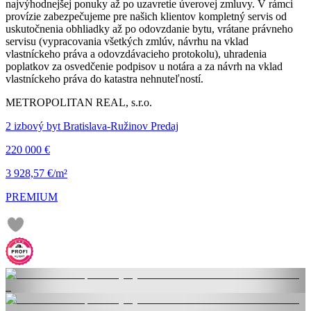
najvýhodnejšej ponuky až po uzavretie úverovej zmluvy. V rámci
provízie zabezpečujeme pre našich klientov kompletný servis od
uskutočnenia obhliadky až po odovzdanie bytu, vrátane právneho
servisu (vypracovania všetkých zmlúv, návrhu na vklad
vlastníckeho práva a odovzdávacieho protokolu), uhradenia
poplatkov za osvedčenie podpisov u notára a za návrh na vklad
vlastníckeho práva do katastra nehnuteľností.
METROPOLITAN REAL, s.r.o.
2 izbový byt Bratislava-Ružinov Predaj
220 000 €
3 928,57 €/m²
PREMIUM