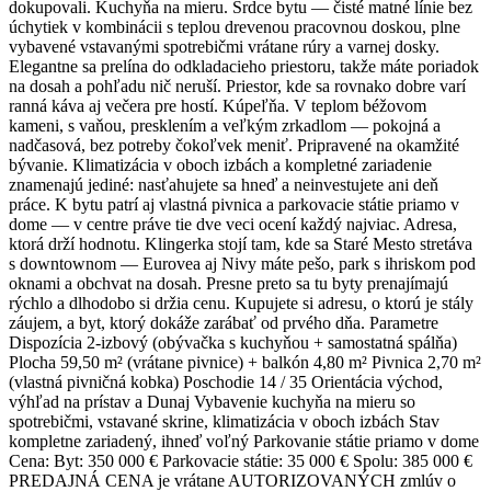
dokupovali. Kuchyňa na mieru. Srdce bytu — čisté matné línie bez
úchytiek v kombinácii s teplou drevenou pracovnou doskou, plne
vybavené vstavanými spotrebičmi vrátane rúry a varnej dosky.
Elegantne sa prelína do odkladacieho priestoru, takže máte poriadok
na dosah a pohľadu nič neruší. Priestor, kde sa rovnako dobre varí
ranná káva aj večera pre hostí. Kúpeľňa. V teplom béžovom
kameni, s vaňou, presklením a veľkým zrkadlom — pokojná a
nadčasová, bez potreby čokoľvek meniť. Pripravené na okamžité
bývanie. Klimatizácia v oboch izbách a kompletné zariadenie
znamenajú jediné: nasťahujete sa hneď a neinvestujete ani deň
práce. K bytu patrí aj vlastná pivnica a parkovacie státie priamo v
dome — v centre práve tie dve veci ocení každý najviac. Adresa,
ktorá drží hodnotu. Klingerka stojí tam, kde sa Staré Mesto stretáva
s downtownom — Eurovea aj Nivy máte pešo, park s ihriskom pod
oknami a obchvat na dosah. Presne preto sa tu byty prenajímajú
rýchlo a dlhodobo si držia cenu. Kupujete si adresu, o ktorú je stály
záujem, a byt, ktorý dokáže zarábať od prvého dňa. Parametre
Dispozícia 2-izbový (obývačka s kuchyňou + samostatná spálňa)
Plocha 59,50 m² (vrátane pivnice) + balkón 4,80 m² Pivnica 2,70 m²
(vlastná pivničná kobka) Poschodie 14 / 35 Orientácia východ,
výhľad na prístav a Dunaj Vybavenie kuchyňa na mieru so
spotrebičmi, vstavané skrine, klimatizácia v oboch izbách Stav
kompletne zariadený, ihneď voľný Parkovanie státie priamo v dome
Cena: Byt: 350 000 € Parkovacie státie: 35 000 € Spolu: 385 000 €
PREDAJNÁ CENA je vrátane AUTORIZOVANÝCH zmlúv o