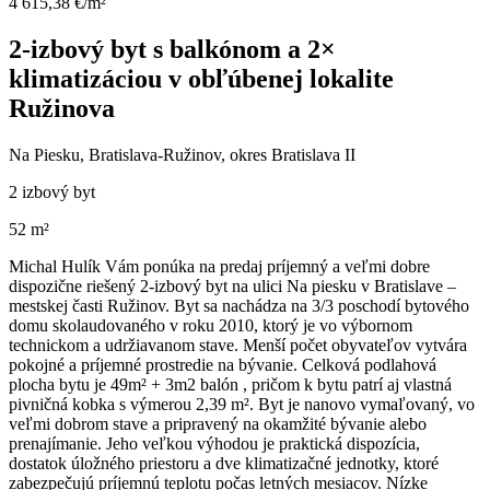
4 615,38 €/m²
2-izbový byt s balkónom a 2×
klimatizáciou v obľúbenej lokalite
Ružinova
Na Piesku, Bratislava-Ružinov, okres Bratislava II
2 izbový byt
52 m²
Michal Hulík Vám ponúka na predaj príjemný a veľmi dobre
dispozične riešený 2-izbový byt na ulici Na piesku v Bratislave –
mestskej časti Ružinov. Byt sa nachádza na 3/3 poschodí bytového
domu skolaudovaného v roku 2010, ktorý je vo výbornom
technickom a udržiavanom stave. Menší počet obyvateľov vytvára
pokojné a príjemné prostredie na bývanie. Celková podlahová
plocha bytu je 49m² + 3m2 balón , pričom k bytu patrí aj vlastná
pivničná kobka s výmerou 2,39 m². Byt je nanovo vymaľovaný, vo
veľmi dobrom stave a pripravený na okamžité bývanie alebo
prenajímanie. Jeho veľkou výhodou je praktická dispozícia,
dostatok úložného priestoru a dve klimatizačné jednotky, ktoré
zabezpečujú príjemnú teplotu počas letných mesiacov. Nízke