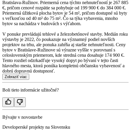
Bratislava-Ružinov. Priemerná cena týchto nehnuteľností je 267 885
€, pričom cenové rozpätie sa pohybuje od 199 900 € do 384 000 €.
Priemerná úžitková plocha bytov je 54 m², pričom dostupné sú byty
s veľkosťou od 40 m² do 75 m². Čo sa týka vybavenia, mnoho
bytov sa nachádza v budovách s výťahom.
V ponuke prevládajú tehlové a železobetónové stavby. Medián roku
výstavby je 2022, čo poukazuje na významný podiel novších
projektov na trhu, ale ponuka zahŕňa aj staršie nehnuteľnosti. Ceny
bytov v Bratislave-Ružinove sú výrazne vyššie v porovnaní s
celoslovenským priemerom, kde stredná cena dosahuje 174 900 €.
Tento rozdiel odzrkadľuje vysoký dopyt po bývaní v tejto časti
hlavného mesta, ktorá ponúka kompletnú občiansku vybavenosť a
dobrú dopravnú dostupnosť.
Zobraziť viac
Boli tieto informácie užitočné?
Bývajte v novostavbe
Developerské projekty na Slovensku