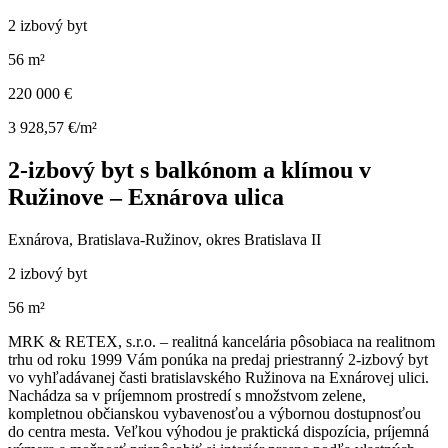
2 izbový byt
56 m²
220 000 €
3 928,57 €/m²
2-izbový byt s balkónom a klímou v
Ružinove – Exnárova ulica
Exnárova, Bratislava-Ružinov, okres Bratislava II
2 izbový byt
56 m²
MRK & RETEX, s.r.o. – realitná kancelária pôsobiaca na realitnom
trhu od roku 1999 Vám ponúka na predaj priestranný 2-izbový byt
vo vyhľadávanej časti bratislavského Ružinova na Exnárovej ulici.
Nachádza sa v príjemnom prostredí s množstvom zelene,
kompletnou občianskou vybavenosťou a výbornou dostupnosťou
do centra mesta. Veľkou výhodou je praktická dispozícia, príjemná