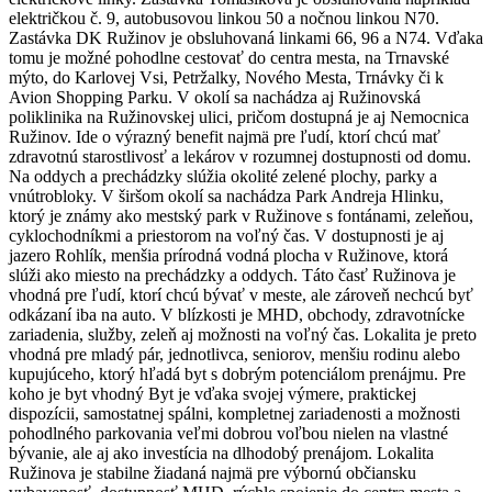
električkou č. 9, autobusovou linkou 50 a nočnou linkou N70.
Zastávka DK Ružinov je obsluhovaná linkami 66, 96 a N74. Vďaka
tomu je možné pohodlne cestovať do centra mesta, na Trnavské
mýto, do Karlovej Vsi, Petržalky, Nového Mesta, Trnávky či k
Avion Shopping Parku. V okolí sa nachádza aj Ružinovská
poliklinika na Ružinovskej ulici, pričom dostupná je aj Nemocnica
Ružinov. Ide o výrazný benefit najmä pre ľudí, ktorí chcú mať
zdravotnú starostlivosť a lekárov v rozumnej dostupnosti od domu.
Na oddych a prechádzky slúžia okolité zelené plochy, parky a
vnútrobloky. V širšom okolí sa nachádza Park Andreja Hlinku,
ktorý je známy ako mestský park v Ružinove s fontánami, zeleňou,
cyklochodníkmi a priestorom na voľný čas. V dostupnosti je aj
jazero Rohlík, menšia prírodná vodná plocha v Ružinove, ktorá
slúži ako miesto na prechádzky a oddych. Táto časť Ružinova je
vhodná pre ľudí, ktorí chcú bývať v meste, ale zároveň nechcú byť
odkázaní iba na auto. V blízkosti je MHD, obchody, zdravotnícke
zariadenia, služby, zeleň aj možnosti na voľný čas. Lokalita je preto
vhodná pre mladý pár, jednotlivca, seniorov, menšiu rodinu alebo
kupujúceho, ktorý hľadá byt s dobrým potenciálom prenájmu. Pre
koho je byt vhodný Byt je vďaka svojej výmere, praktickej
dispozícii, samostatnej spálni, kompletnej zariadenosti a možnosti
pohodlného parkovania veľmi dobrou voľbou nielen na vlastné
bývanie, ale aj ako investícia na dlhodobý prenájom. Lokalita
Ružinova je stabilne žiadaná najmä pre výbornú občiansku