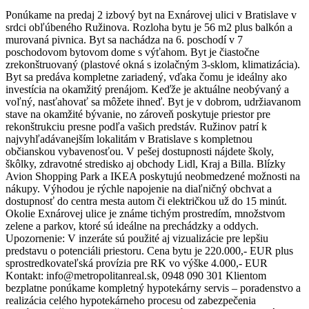
Ponúkame na predaj 2 izbový byt na Exnárovej ulici v Bratislave v
srdci obľúbeného Ružinova. Rozloha bytu je 56 m2 plus balkón a
murovaná pivnica. Byt sa nachádza na 6. poschodí v 7
poschodovom bytovom dome s výťahom. Byt je čiastočne
zrekonštruovaný (plastové okná s izolačným 3-sklom, klimatizácia).
Byt sa predáva kompletne zariadený, vďaka čomu je ideálny ako
investícia na okamžitý prenájom. Keďže je aktuálne neobývaný a
voľný, nasťahovať sa môžete ihneď. Byt je v dobrom, udržiavanom
stave na okamžité bývanie, no zároveň poskytuje priestor pre
rekonštrukciu presne podľa vašich predstáv. Ružinov patrí k
najvyhľadávanejším lokalitám v Bratislave s kompletnou
občianskou vybavenosťou. V pešej dostupnosti nájdete školy,
škôlky, zdravotné stredisko aj obchody Lidl, Kraj a Billa. Blízky
Avion Shopping Park a IKEA poskytujú neobmedzené možnosti na
nákupy. Výhodou je rýchle napojenie na diaľničný obchvat a
dostupnosť do centra mesta autom či električkou už do 15 minút.
Okolie Exnárovej ulice je známe tichým prostredím, množstvom
zelene a parkov, ktoré sú ideálne na prechádzky a oddych.
Upozornenie: V inzeráte sú použité aj vizualizácie pre lepšiu
predstavu o potenciáli priestoru. Cena bytu je 220.000,- EUR plus
sprostredkovateľská provízia pre RK vo výške 4.000,- EUR
Kontakt: info@metropolitanreal.sk, 0948 090 301 Klientom
bezplatne ponúkame kompletný hypotekárny servis – poradenstvo a
realizácia celého hypotekárneho procesu od zabezpečenia