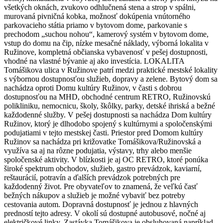
všetkých oknách, zvukovo odhlučnená stena a strop v spálni,
murovaná pivničná kobka, možnosť dokúpenia vnútorného
parkovacieho státia priamo v bytovom dome, parkovanie s
prechodom „suchou nohou“, kamerový systém v bytovom dome,
vstup do domu na čip, nízke mesačné náklady, výborná lokalita v
Ružinove, kompletná občianska vybavenosť v pešej dostupnosti,
vhodné na vlastné bývanie aj ako investícia. LOKALITA
Tomášikova ulica v Ružinove patrí medzi praktické mestské lokality
s výbornou dostupnosťou služieb, dopravy a zelene. Bytový dom sa
nachádza oproti Domu kultúry Ružinov, v časti s dobrou
dostupnosťou na MHD, obchodné centrum RETRO, Ružinovskú
polikliniku, nemocnicu, školy, škôlky, parky, detské ihriská a bežné
každodenné služby. V pešej dostupnosti sa nachádza Dom kultúry
Ružinov, ktorý je dlhodobo spojený s kultúrnymi a spoločenskými
podujatiami v tejto mestskej časti. Priestor pred Domom kultúry
Ružinov sa nachádza pri križovatke Tomášikova/Ružinovská a
využíva sa aj na rôzne podujatia, výstavy, trhy alebo menšie
spoločenské aktivity. V blízkosti je aj OC RETRO, ktoré ponúka
široké spektrum obchodov, služieb, gastro prevádzok, kaviarní,
reštaurácií, potravín a ďalších prevádzok potrebných pre
každodenný život. Pre obyvateľov to znamená, že veľkú časť
bežných nákupov a služieb je možné vybaviť bez potreby
cestovania autom. Dopravná dostupnosť je jednou z hlavných
predností tejto adresy. V okolí sú dostupné autobusové, nočné aj
električkové linky. Zastávka Tomášikova je obsluhovaná napríklad