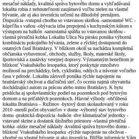
mesačné náklady, kvalitná správa bytového domu a vyhľadávaná
lokalita robia z nehnuteľnosti zaujímavú voľbu nielen na vlastné
bývanie, ale aj ako investíciu určenú na dlhodobý prenájom.
Dispozícia -vstupná chodba so vstavanou skriňou -samostatné WC -
kúpeľňa s vaňou -obývacia izba prepojená s kuchynským kútom s
výstupom na balkón -samostatná spálňa so vstavanou skriňou -
vlastná pivničná kobka Lokalita Ulica Na piesku ponúka výbornú
kombináciu pokojného bývania, zelene a rýchlej dostupnosti do
ostatných častí Bratislavy. V blízkom okolí sa nachádza kompletná
občianska vybavenosť, obchody, služby, školy, materské školy,
športoviská a zastávky verejnej dopravy. Významným benefitom je
blízkosť Vrakuňského lesoparku, ktorý poskytuje množstvo
možností na prechádzky, beh, cyklistiku, oddych a trávenie voľného
času v prírode. Lokalita zároveň ponúka rýchle napojenie na
bratislavský obchvat a diaľničnú sieť, čo ocenia najmä obyvatelia
dochádzajúci autom za prácou alebo mimo Bratislavy. K bytu
prislúcha aj spoluvlastnícky podiel na pozemkoch pod bytovým
domom a na priľahlých pozemkoch. Hlavné výhody -obľúbená
lokalita Bratislava – Ružinov -bytový dom skolaudovaný v roku
2010 -menší počet obyvateľov v dome -výborný stav bytového
domu -praktická dispozícia -balkón -dve klimatizačné jednotky -
vstavané skrine a dostatok úložného priestoru -vlastná pivničná
kobka -nízke mesačné náklady -kvalitná správa bytového domu -
blízkosť Vrakuňského lesoparku -rýchle napojenie na obchvat -
vhodné na vlastné bývanie aj ako investícia. Bližšie informácie Vám