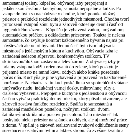
samostatnej toalety, kúpeľne, obývacej izby prepojenej s
jedálenskou časťou a kuchyňou, samostatnej spálne a lodžie. Po
vstupe do bytu sa nachádzate v chodbe, ktorá ponúka úložný
priestor a praktické rozdelenie jednotlivých miestností. Chodba tvorí
prirodzenú vstupnú zónu bytu a zároveň oddeľuje dennú časť od
hygienického zázemia. Kúpeľňa je vybavená vaňou, umývadlom,
automatickou práčkou a odkladacím priestorom. Toaleta je riešená
samostatne, čo zvyšuje komfort každodenného bývania najmä pri
návštevách alebo pri bývaní. Dennú časť bytu tvorí obývacia
miestnosť s jedálenským kútom a kuchyňou. Obývacia izba je
zariadená sedacou súpravou, konferenčným stolíkom, TV
skrinkovou/úložnou zostavou a televízorom. Z obývacej izby je
priamy vstup na lodžiu orientovanú do zelene, ktorá poskytuje
príjemné miesto na rannú kávu, oddych alebo krátke posedenie
počas dňa. Kuchyňa je plne vybavená a pripravená na každodenné
používanie. Nachádza sa tu kuchynská linka so spotrebičmi vrátane
umývačky riadu, indukčnej varnej dosky, mikrovlnnej rúry a
ďalšieho vybavenia. Prepojenie kuchyne s jedálenskou a obývacou
časťou vytvára praktický denný priestor, ktorý pôsobí otvorene, ale
zároveň zostáva funkčne rozdelený. Spálňa je samostatná a
zariadená manželskou posteľou, nočnými stolíkmi, dvomi
šatníkovými skriňami a pracovným stolom. Táto miestnosť tak
poskytuje nielen priestor na spánok a oddych, ale aj možnosť práce
z domu. V spálni je zároveň realizované zvukové odhlučnenie steny
susediacej s ostatnými bytmi a taktiež stropu, čo zvyšuje kvalitu a