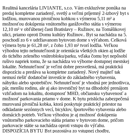
Realitná kancelária LIVIANTE, s.r.o. Vám exkluzívne ponúka na
predaj kompletne zariadený, svetlý a veľmi príjemný 2-izbový byt s
lodžiou, murovanou pivničnou kobkou s výmerou 5,11 m² a
možnosťou dokúpenia vnútorného garážového státia s výmerou
12,10 m² v obľúbenej časti Bratislavy – Ružinov, na Tomášikovej
ulici, priamo oproti Domu kultúry Ružinov.. Byt sa nachádza na 5.
poschodí zo 6 v udržiavanom bytovom dome s výťahom. Celková
výmera bytu je 61,28 m², z čoho 1,93 m² tvorí lodžia. Veľkou
výhodou tejto nehnuteľnosti je orientácia všetkých okien aj lodžie
do tichého zeleného vnútrobloku/parku, vďaka čomu byt nepôsobí
rušivo napriek tomu, že sa nachádza vo výborne dostupnej mestskej
lokalite. Nehnuteľnosť je veľmi dobre presvetlená, má praktickú
dispozíciu a predáva sa kompletne zariadený. Nový majiteľ tak
nemusí riešiť dodatočné investície do základného vybavenia,
nábytku alebo spotrebičov. Nehnuteľnosť je vhodná pre jednotlivca,
pár, menšiu rodinu, ale aj ako investičný byt na dlhodobý prenájom
vzhľadom na lokalitu, dostupnosť MHD, občiansku vybavenosť a
možnosť parkovania priamo v dome. K bytu prislúcha zabezpečená
murovaná pivničná kobka, ktorá poskytuje praktický priestor na
odkladanie sezónnych vecí, bicyklov, športového vybavenia alebo
domácich potrieb. Veľkou výhodou je aj možnosť dokúpenia
vnútorného parkovacieho státia priamo v bytovom dome, pričom
parkovacie státie sa nachádza oproti vstupu do výťahu.
DISPOZÍCIA BYTU Byt pozostáva zo vstupnej chodby,