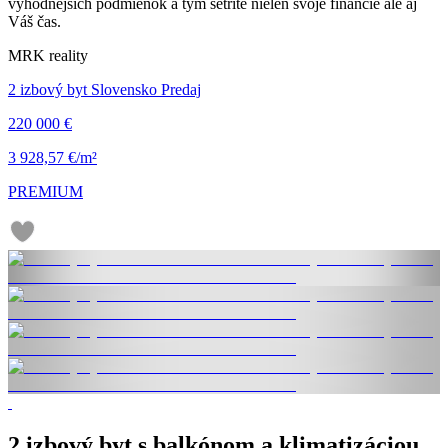
výhodnejších podmienok a tým šetríte nielen svoje financie ale aj
Váš čas.
MRK reality
2 izbový byt Slovensko Predaj
220 000 €
3 928,57 €/m²
PREMIUM
2 izbový byt s balkónom a klimatizáciou