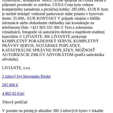
vybavenosť, dostupnosť MHD, rýchle spojenie do centra mesta a
príjemné prostredie so zeleňou. CENA Cena bytu vrátane
kompletného zariadenia a pivničnej kobky: 285.000,- EUR K bytu
je možné dokúpiť vnútorné parkovacie státie priamo v bytovom
dome: 35.000,- EUR KONTAKT V prípade záujmu o bližšie
informácie alebo dohodnutie obhliadky nás kontaktujte na
telefónnom čísle: +421 903 555 300 © Text a zobrazenia
vizualizácií, fotografie sú autorským dielom a majetkom realitnej
kancelárie © LIVIANTE. RK LIVIANTE poskytuje
KOMPLETNÝ PORADENSKÝ SERVIS, KOMPLETNÝ
PRÁVNY SERVIS, NOTÁRSKE POPLATKY,
KATASTRÁLNE SPRÁVNE POPLATKY, MOŽNOSŤ
AUTORIZÁCIE ZMLÚV ADVOKÁTOM (podľa sadzobníka
advokáta).
LIVIANTE, s.r.o.
2 izbový byt Slovensko Predaj
285 000 €
4 802,02 €/m²
Trhový prehľad
V ponuke na predaj je aktuálne 380 2-izbových bytov v lokalite