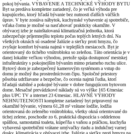
pokoj bývania. VYBAVENIE A TECHNICKÉ VÝHODY BYTU
Byt sa predáva kompletne zariadený, čo je veľká výhoda pre
kupujúceho, ktorý hľadá bývanie bez nutnosti ďalších väčších
úprav. V byte zostáva nábytok, kuchynské vybavenie aj spotrebiče,
vďaka čomu je možné sa nasťahovať prakticky okamžite. V
obývacej izbe je nainštalovaná klimatizačná jednotka, ktorá
zabezpečuje príjemnejšiu teplotu počas teplých letných dní. Na
všetkých oknách sú osadené žalúzie a sieťky proti hmyzu, čo
zvyšuje komfort bývania najmä v teplejších mesiacoch. Byt je
orientovaný do tichého vnútrobloku so zeleňou. Táto orientácia je v
danej lokalite veľkou výhodou, pretože spája dostupnosť mestskej
infraštruktúry s pokojnejším bývaním mimo priameho ruchu ulice.
Bytový dom je zabezpečený kamerovým systémom a vstup do
domu je možný iba prostredníctvom čipu. Spoločné priestory
pôsobia udržiavane a bezpečne, čo ocenia najmä ľudia, ktorí
hľadajú stabilné a pokojné bývanie v dobre fungujúcom bytovom
dome. Mesačné prevádzkové náklady sú vo výške 165 €/mesiac
plus UPC TV a internet 23 €/mesiac. HLAVNÉ VÝHODY
NEHNUTEĽNOSTI kompletne zariadený byt pripravený na
okamžité bývanie, výmera 61,28 m² vrátane lodžie, lodžia
orientovaná do zeleného vnútrobloku, všetky okná orientované do
tichej zelene, poschodie zo 6, praktická dispozícia s oddelenou
spálňou, samostatná toaleta, kúpeľňa s vaňou a práčkou, kuchyňa
vybavená spotrebičmi vrátane umývačky riadu a indukčnej varnej
dosky, klimatizácia v obývacej izbe, žalúzie a sieťky proti hmyzu na