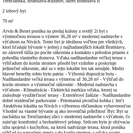
Trenčianska, Bratislava-Ružinov, okres Bratislava II
2 izbový byt
70 m²
Arvin & Benet ponúka na predaj krásny a svetlý 2i byt s
výnimočnou terasou o výmere 36,28 m² v modernej nadstavbe s
výťahom na Nivách. Tento byt je ideálnou voľbou pre všetkých,
ktorí hľadajú bývanie v jednej z najžiadanejších lokalít Bratislavy,
no zároveň túžia po pocite súkromia a kontaktu s prírodou priamo z
pohodlia vlastného domova. Vďaka nadštandardne veľkej terase s
výhľadom do korún stromov pôsobí byt vzdušne a poskytuje
jedinečné súkromie, aké sa v tejto lokalite len tak nenájde. Medzi
hlavné benefity tohto bytu patria: - Výborná dispozícia bytu -
Nadštandardne veľká terasa s výmerou až 36,28 m² - Výhľad do
korún stromov a výnimočné súkromie - Moderná nadstavba s
výťahom - Klimatizácia - Elektrická markíza vďaka, ktorej sa
znásobuje využiteľnosť terasy - Exteriérové žalúzie - Nadštandardne
dobré rezidenčné parkovanie - Priestranná pivničná kobka ( 3m²)
Atraktívna lokalita na Nivách s výbornou občianskou vybavenosťou
Vhodné na vlastné bývanie aj ako investičná príležitosť Byt: Byt sa
nachádza na Trenčianskej ulici v modernej nadstavbe s výťahom, čo
zaisťuje komfortný a bezbariérový prístup. Srdcom bytu je obývacia
izba spojená s kuchyňou, na ktorú nadväzuje terasa, ktorá ponúka
výhľad na panorámu mesta a do korún stromov a vďaka svojej