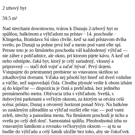
2 izbový byt
59.5 m²
Nad strechami downtownu, tvárou k Dunaju 2-izbový byt so
spálňou, balkónom a výhľadom na prístav · 14. poschodie ·
Klingerka, Bratislava Sú ráno chvíle, keď sa nad prístavom dvíha
svetlo, po Dunaji sa pohne prvá loď a mesto pod vami ešte spí.
Presne toto je zo štrnásteho poschodia váš každodenný výhľad —
nie záber z pohľadnice, ale okno, pri ktorom pijete kávu. A keď od
neho odstúpite, čaká byt, ktorý je celý zariadený, vkusný a
pripravený — stačí doň vojsť a začať bývať. Prvý dojem.
Vstupujete do priestrannej predsiene so vstavanou skriňou so
zrkadlovými dverami. Vďaka nej pôsobí byt hneď od dverí vzdušne
a väčšie, než napovedajú čísla. Chodba plynule vedie k obom izbám
aj do kúpeľne — dispozícia je čistá a prehľadná, bez jediného
premárneného metra. Obývacia izba s výhľadom. Svetlá, s
dubovými parketami a veľkým oknom, za ktorým sa otvára celá
scéna: prístav, Dunaj a otvorený horizont ponad Nivy. Na balkóne
so zaskleným zábradlím sa výhľad rozšíri ešte viac — pod vami
zeleň, strechy a panoráma mesta. Na štrnástom poschodí je ticho a
svetla po celý deň dosť. Samostatná spálňa. Plnohodnotná izba so
vstavaným šatníkom a rovnako veľkorysým oknom — aj tu sa
budíte do výhľadu a celý šatník uložíte bez toho, aby ste čokoľvek