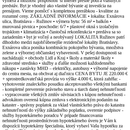
výmera a možnosť prispôsobiť si interiér presne podľa vlastných
predstáv. Byt je vhodný ako vlastné bývanie aj investícia na
prenájom. Vieme pomôcť s kompletnou prerábkou - kvalitne za
rozumné ceny. ZÁKLADNÉ INFORMÁCIE • lokalita: Exnárova
ulica, Bratislava – Ružinov • výmera bytu: 56 m² • balkón •
murovaná pivnica • poschodie: 6/7 • plastové okná s izolačným
trojsklom • klimatizácia • čiastočná rekonštrukcia • predáva sa so
zariadením • byt je voľný a neobývaný LOKALITA Ružinov patrí
dlhodobo medzi najobľúbenejšie rezidenčné lokality Bratislavy.
Exnárova ulica ponúka kombináciu pokojného bývania, množstva
zelene a výbornej občianskej vybavenosti. V pešej dostupnosti sa
nachádzajú: • obchody Lidl a Kraj • školy a materské školy •
zdravotné stredisko • služby a ďalšie možnosti každodenného
nákupu • zastávky MHD – električky, autobusy • výborné napojenie
do centra mesta, na obchvat aj diaľnicu CENA BYTU JE 220.000 €
+ sprostredkovateľská provízia vo výške 4.000 €, ktorá zahŕňa: -
vyhotovenie znaleckého posudku akceptovaného všetkými bankami
- kompletné preverenie právneho stavu a tiarch danej nehnuteľnosti
- vypracovanie všetkých zmlúv súvisiacich s kúpou nehnuteľnosti -
advokátom overená kúpna zmluva s elektronickým podaním na
kataster - správny poplatok za vklad vlastníckeho práva do katastra
nehnuteľností do výšky základného poplatku, overenie podpisov -
služby hypotekárneho poradcu V prípade financovania
nehnuteľnosti prostredníctvom hypotekárneho úveru je Vám k
dispozícii hypotekárny špecialista, ktorý vybaví Vašu hypotéku za