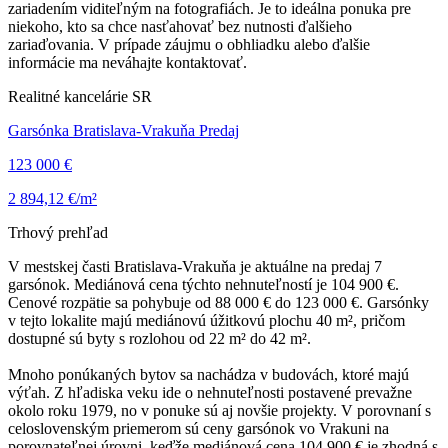
zariadením viditeľným na fotografiách. Je to ideálna ponuka pre
niekoho, kto sa chce nasťahovať bez nutnosti ďalšieho
zariaďovania. V prípade záujmu o obhliadku alebo ďalšie
informácie ma neváhajte kontaktovať.
Realitné kancelárie SR
Garsónka Bratislava-Vrakuňa Predaj
123 000 €
2 894,12 €/m²
Trhový prehľad
V mestskej časti Bratislava-Vrakuňa je aktuálne na predaj 7
garsónok. Mediánová cena týchto nehnuteľností je 104 900 €.
Cenové rozpätie sa pohybuje od 88 000 € do 123 000 €. Garsónky
v tejto lokalite majú mediánovú úžitkovú plochu 40 m², pričom
dostupné sú byty s rozlohou od 22 m² do 42 m².
Mnoho ponúkaných bytov sa nachádza v budovách, ktoré majú
výťah. Z hľadiska veku ide o nehnuteľnosti postavené prevažne
okolo roku 1979, no v ponuke sú aj novšie projekty. V porovnaní s
celoslovenským priemerom sú ceny garsónok vo Vrakuni na
porovnateľnej úrovni, keďže mediánová cena 104 900 € je zhodná s