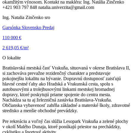
okamžitým výnosom. Kontakt na makléra: Ing. Natália Zinčenko
+421 903 797 848 natalia.univerzita@gmail.com
Ing. Natalia Zinčenko sro
Garsónka Slovensko Predaj
110 000 €
2 619,05 €/m²
O lokalite
Bratislavská mestská časť Vrakuňa, situovaná v okrese Bratislava II,
si zachováva prevažne rezidenčný charakter a predstavuje
pokojnejšiu lokalitu na bývanie. Dopravnú dostupnosť zaisťujú
hlavné cestné ťahy ako Hradská a Vrakunská cesta, spolu s
autobusovými a trolejbusovými linkami mestskej hromadnej
dopravy, ktoré poskytujú priame spojenie do centra mesta.
Nachádza sa tu aj železničná zastávka Bratislava-Vrakuňa.
Občianska vybavenosť zahŕňa základné a materské školy, zdravotné
stredisko a menšie obchodné prevádzky.
Pre rekreáciu a voľný čas slúžia Lesopark Vrakuňa a zelené plochy
v okolí Malého Dunaja, ktoré ponúkajú priestor na prechádzky,
cyklistiku a športové aktivity.