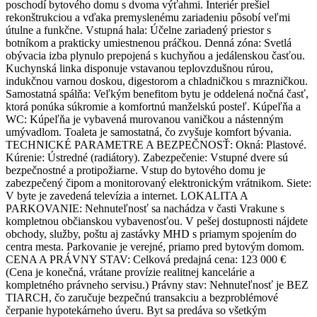
poschodí bytového domu s dvoma výťahmi. Interiér prešiel
rekonštrukciou a vďaka premyslenému zariadeniu pôsobí veľmi
útulne a funkčne. Vstupná hala: Účelne zariadený priestor s
botníkom a prakticky umiestnenou práčkou. Denná zóna: Svetlá
obývacia izba plynulo prepojená s kuchyňou a jedálenskou časťou.
Kuchynská linka disponuje vstavanou teplovzdušnou rúrou,
indukčnou varnou doskou, digestorom a chladničkou s mrazničkou.
Samostatná spálňa: Veľkým benefitom bytu je oddelená nočná časť,
ktorá ponúka súkromie a komfortnú manželskú posteľ. Kúpeľňa a
WC: Kúpeľňa je vybavená murovanou vaničkou a nástenným
umývadlom. Toaleta je samostatná, čo zvyšuje komfort bývania.
TECHNICKÉ PARAMETRE A BEZPEČNOSŤ: Okná: Plastové.
Kúrenie: Ústredné (radiátory). Zabezpečenie: Vstupné dvere sú
bezpečnostné a protipožiarne. Vstup do bytového domu je
zabezpečený čipom a monitorovaný elektronickým vrátnikom. Siete:
V byte je zavedená televízia a internet. LOKALITA A
PARKOVANIE: Nehnuteľnosť sa nachádza v časti Vrakune s
kompletnou občianskou vybavenosťou. V pešej dostupnosti nájdete
obchody, služby, poštu aj zastávky MHD s priamym spojením do
centra mesta. Parkovanie je verejné, priamo pred bytovým domom.
CENA A PRÁVNY STAV: Celková predajná cena: 123 000 €
(Cena je konečná, vrátane provízie realitnej kancelárie a
kompletného právneho servisu.) Právny stav: Nehnuteľnosť je BEZ
TIARCH, čo zaručuje bezpečnú transakciu a bezproblémové
čerpanie hypotekárneho úveru. Byt sa predáva so všetkým