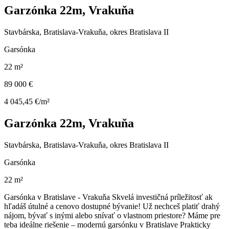
Garzónka 22m, Vrakuňa
Stavbárska, Bratislava-Vrakuňa, okres Bratislava II
Garsónka
22 m²
89 000 €
4 045,45 €/m²
Garzónka 22m, Vrakuňa
Stavbárska, Bratislava-Vrakuňa, okres Bratislava II
Garsónka
22 m²
Garsónka v Bratislave - Vrakuňa Skvelá investičná príležitosť ak
hľadáš útulné a cenovo dostupné bývanie! Už nechceš platiť drahý
nájom, bývať s inými alebo snívať o vlastnom priestore? Máme pre
teba ideálne riešenie – modernú garsónku v Bratislave Prakticky