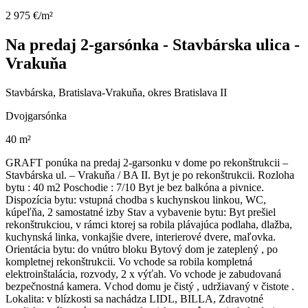
2 975 €/m²
Na predaj 2-garsónka - Stavbárska ulica -
Vrakuňa
Stavbárska, Bratislava-Vrakuňa, okres Bratislava II
Dvojgarsónka
40 m²
GRAFT ponúka na predaj 2-garsonku v dome po rekonštrukcii –
Stavbárska ul. – Vrakuňa / BA II. Byt je po rekonštrukcii. Rozloha
bytu : 40 m2 Poschodie : 7/10 Byt je bez balkóna a pivnice.
Dispozícia bytu: vstupná chodba s kuchynskou linkou, WC,
kúpeľňa, 2 samostatné izby Stav a vybavenie bytu: Byt prešiel
rekonštrukciou, v rámci ktorej sa robila plávajúca podlaha, dlažba,
kuchynská linka, vonkajšie dvere, interierové dvere, maľovka.
Orientácia bytu: do vnútro bloku Bytový dom je zateplený , po
kompletnej rekonštrukcii. Vo vchode sa robila kompletná
elektroinštalácia, rozvody, 2 x výťah. Vo vchode je zabudovaná
bezpečnostná kamera. Vchod domu je čistý , udržiavaný v čistote .
Lokalita: v blízkosti sa nachádza LIDL, BILLA, Zdravotné