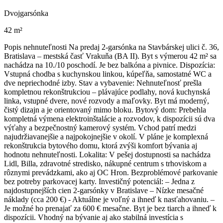
Dvojgarsónka
42 m²
Popis nehnuteľnosti Na predaj 2-garsónka na Stavbárskej ulici č. 36,
Bratislava – mestská časť Vrakuňa (BA II). Byt s výmerou 42 m² sa
nachádza na 10./10 poschodí. Je bez balkóna a pivnice. Dispozícia:
Vstupná chodba s kuchynskou linkou, kúpeľňa, samostatné WC a
dve nepriechodné izby. Stav a vybavenie: Nehnuteľnosť prešla
kompletnou rekonštrukciou – plávajúce podlahy, nová kuchynská
linka, vstupné dvere, nové rozvody a maľovky. Byt má moderný,
čistý dizajn a je orientovaný mimo bloku. Bytový dom: Prebehla
kompletná výmena elektroinštalácie a rozvodov, k dispozícii sú dva
výťahy a bezpečnostný kamerový systém. Vchod patrí medzi
najudržiavanejšie a najpokojnejšie v okolí. V pláne je komplexná
rekonštrukcia bytového domu, ktorá zvýši komfort bývania aj
hodnotu nehnuteľnosti. Lokalita: V pešej dostupnosti sa nachádza
Lidl, Billa, zdravotné stredisko, nákupné centrum s trhoviskom a
rôznymi prevádzkami, ako aj OC Hron. Bezproblémové parkovanie
bez potreby parkovacej karty. Investičný potenciál: – Jedna z
najdostupnejších cien 2-garsónky v Bratislave – Nízke mesačné
náklady (cca 200 €) - Aktuálne je voľný a ihneď k nasťahovaniu. –
Je možné ho prenajať za 600 € mesačne. Byt je bez tiarch a ihneď k
dispozícii. Vhodný na bývanie aj ako stabilná investícia s