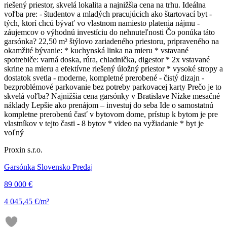
riešený priestor, skvelá lokalita a najnižšia cena na trhu. Ideálna
voľba pre: - študentov a mladých pracujúcich ako štartovací byt -
tých, ktorí chcú bývať vo vlastnom namiesto platenia nájmu -
záujemcov o výhodnú investíciu do nehnuteľnosti Čo ponúka táto
garsónka? 22,50 m² štýlovo zariadeného priestoru, pripraveného na
okamžité bývanie: * kuchynská linka na mieru * vstavané
spotrebiče: varná doska, rúra, chladnička, digestor * 2x vstavané
skrine na mieru a efektívne riešený úložný priestor * vysoké stropy a
dostatok svetla - moderne, kompletné prerobené - čistý dizajn -
bezproblémové parkovanie bez potreby parkovacej karty Prečo je to
skvelá voľba? Najnižšia cena garsónky v Bratislave Nízke mesačné
náklady Lepšie ako prenájom – investuj do seba Ide o samostatnú
kompletne prerobenú časť v bytovom dome, prístup k bytom je pre
vlastníkov v tejto časti - 8 bytov * video na vyžiadanie * byt je
voľný
Proxin s.r.o.
Garsónka Slovensko Predaj
89 000 €
4 045,45 €/m²