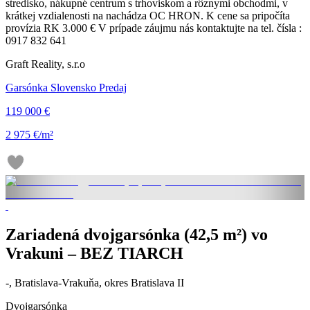
stredisko, nákupné centrum s trhoviskom a rôznymi obchodmi, v
krátkej vzdialenosti na nachádza OC HRON. K cene sa pripočíta
provízia RK 3.000 € V prípade záujmu nás kontaktujte na tel. čísla :
0917 832 641
Graft Reality, s.r.o
Garsónka Slovensko Predaj
119 000 €
2 975 €/m²
Zariadená dvojgarsónka (42,5 m²) vo
Vrakuni – BEZ TIARCH
-, Bratislava-Vrakuňa, okres Bratislava II
Dvojgarsónka