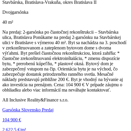
Stavbárska, Bratislava-Vrakuňa, okres Bratislava II
Dvojgarsónka
40 m²
Na predaj: 2-garsónka po čiastočnej rekonštrukcii – Stavbárska
ulica, Bratislava Ponúkame na predaj 2-garsónku na Stavbárskej
ulici v Bratislave s výmerou 40 m². Byt sa nachádza na 3. poschodí
v zrekonštruovanom a zateplenom bytovom dome s dvoma
výťahmi. Byt prešiel čiastočnou rekonštrukciou, ktorá zahŕňa: *
čiastočne zrekonštruovanú elektroinštaláciu, * zmenu dispozície
bytu, * prerobenú kúpeľňu, * plastové okná. Bytový dom je
zabezpečený vstupom na čip. Orientácia bytu je na východ, čo
zabezpečuje dostatok prirodzeného ranného svetla. Mesačné
náklady predstavujú približne 200 €. Byt je vhodný na bývanie aj
ako investícia na prenájom. Cena: 104 900 € V prípade záujmu o
obhliadku alebo viac informácií ma neváhajte kontaktovať.
All Inclusive Reality&Finance s.r.o.
Garsónka Slovensko Predaj
104 900 €
2 622,5 €/m²