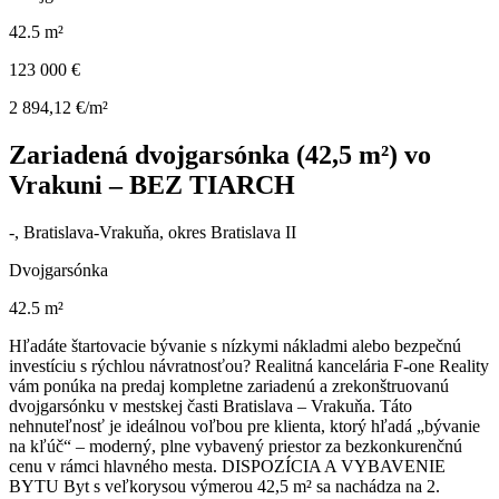
42.5 m²
123 000 €
2 894,12 €/m²
Zariadená dvojgarsónka (42,5 m²) vo
Vrakuni – BEZ TIARCH
-, Bratislava-Vrakuňa, okres Bratislava II
Dvojgarsónka
42.5 m²
Hľadáte štartovacie bývanie s nízkymi nákladmi alebo bezpečnú
investíciu s rýchlou návratnosťou? Realitná kancelária F-one Reality
vám ponúka na predaj kompletne zariadenú a zrekonštruovanú
dvojgarsónku v mestskej časti Bratislava – Vrakuňa. Táto
nehnuteľnosť je ideálnou voľbou pre klienta, ktorý hľadá „bývanie
na kľúč“ – moderný, plne vybavený priestor za bezkonkurenčnú
cenu v rámci hlavného mesta. DISPOZÍCIA A VYBAVENIE
BYTU Byt s veľkorysou výmerou 42,5 m² sa nachádza na 2.