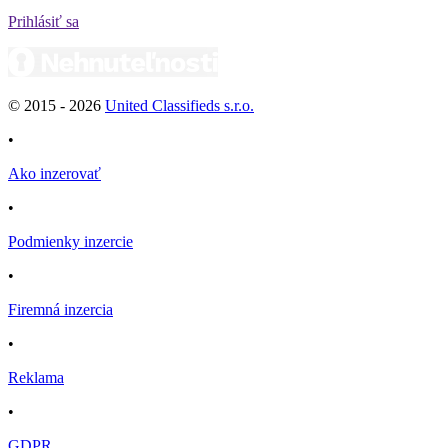
Prihlásiť sa
© 2015 -
2026
United Classifieds s.r.o.
•
Ako inzerovať
•
Podmienky inzercie
•
Firemná inzercia
•
Reklama
•
GDPR