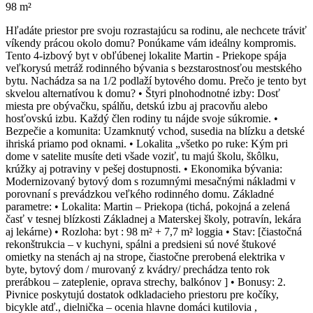
98 m²
Hľadáte priestor pre svoju rozrastajúcu sa rodinu, ale nechcete tráviť
víkendy prácou okolo domu? Ponúkame vám ideálny kompromis.
Tento 4-izbový byt v obľúbenej lokalite Martin - Priekope spája
veľkorysú metráž rodinného bývania s bezstarostnosťou mestského
bytu. Nachádza sa na 1/2 podlaží bytového domu. Prečo je tento byt
skvelou alternatívou k domu? • Štyri plnohodnotné izby: Dosť
miesta pre obývačku, spálňu, detskú izbu aj pracovňu alebo
hosťovskú izbu. Každý člen rodiny tu nájde svoje súkromie. •
Bezpečie a komunita: Uzamknutý vchod, susedia na blízku a detské
ihriská priamo pod oknami. • Lokalita „všetko po ruke: Kým pri
dome v satelite musíte deti všade voziť, tu majú školu, škôlku,
krúžky aj potraviny v pešej dostupnosti. • Ekonomika bývania:
Modernizovaný bytový dom s rozumnými mesačnými nákladmi v
porovnaní s prevádzkou veľkého rodinného domu. Základné
parametre: • Lokalita: Martin – Priekopa (tichá, pokojná a zelená
časť v tesnej blízkosti Základnej a Materskej školy, potravín, lekára
aj lekárne) • Rozloha: byt : 98 m² + 7,7 m² loggia • Stav: [čiastočná
rekonštrukcia – v kuchyni, spálni a predsieni sú nové štukové
omietky na stenách aj na strope, čiastočne prerobená elektrika v
byte, bytový dom / murovaný z kvádry/ prechádza tento rok
prerábkou – zateplenie, oprava strechy, balkónov ] • Bonusy: 2.
Pivnice poskytujú dostatok odkladacieho priestoru pre kočíky,
bicykle atď., dielnička – ocenia hlavne domáci kutilovia ,