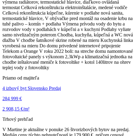
výmena radiátorov, termostatické hlavice, diaľkovo ovládaná
termostat Celková rekonštrukcia elektroinštalácie, medené vodiče
Celková rekonštrukcia kúpeľne, kúrenie v podlahe nová sanita,
termostatické hlavice, V obývačke pred montáž na osadenie krbu na
tuhé palivo – komín + podlaha Výmena prívodu vody do bytu a
rozvodov vody v podlahách v kúpeľni a v kuchyni Podlahy vyliate
samo nivelizačným poterom Chodba, kuchyňa, kúpeľná a WC nová
dlažba V chodbe šatníkové skrine robené na mieru Kuchynská linka
vyrobená na mieru Do domu privedené internetové pripojenie
Telekom a Orange V roku 2022 boli: na streche domu namontované
fotovoltaické panely s výkonom 2,3kWp a klimatizačná jednotka na
chodbe inštalované meniče k fotovoltike + kotol 140litrov na ohrev
teplej vody z fotovoltiky
Priamo od majiteľa
4 izbový byt Slovensko Predaj
284 999 €
2 908,15 €/m²
Trhový prehľad
V Martine je aktuálne v ponuke 26 štvorizbových bytov na predaj.
Medián ceny týchto nehnuteľností je 179 900 €, pričom cenové