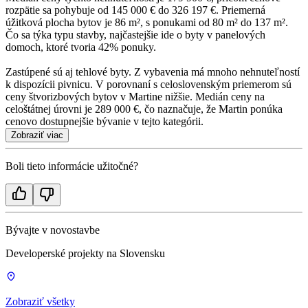
rozpätie sa pohybuje od 145 000 € do 326 197 €. Priemerná
úžitková plocha bytov je 86 m², s ponukami od 80 m² do 137 m².
Čo sa týka typu stavby, najčastejšie ide o byty v panelových
domoch, ktoré tvoria 42% ponuky.
Zastúpené sú aj tehlové byty. Z vybavenia má mnoho nehnuteľností
k dispozícii pivnicu. V porovnaní s celoslovenským priemerom sú
ceny štvorizbových bytov v Martine nižšie. Medián ceny na
celoštátnej úrovni je 289 000 €, čo naznačuje, že Martin ponúka
cenovo dostupnejšie bývanie v tejto kategórii.
Zobraziť viac
Boli tieto informácie užitočné?
Bývajte v novostavbe
Developerské projekty na Slovensku
Zobraziť všetky