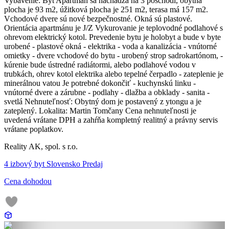
Vybavenie: Byt Apartmán sa nachádza na 3 poschodí, obytná
plocha je 93 m2, úžitková plocha je 251 m2, terasa má 157 m2.
Vchodové dvere sú nové bezpečnostné. Okná sú plastové.
Orientácia apartmánu je J/Z Vykurovanie je teplovodné podlahové s
ohrevom elektrický kotol. Prevedenie bytu je holobyt a bude v byte
urobené - plastové okná - elektrika - voda a kanalizácia - vnútorné
omietky - dvere vchodové do bytu - urobený strop sadrokartónom, -
kúrenie bude ústredné radiátormi, alebo podlahové vodou v
trubkách, ohrev kotol elektrika alebo tepelné čerpadlo - zateplenie je
minerálnou vatou Je potrebné dokončiť - kuchynskú linku -
vnútorné dvere a zárubne - podlahy - dlažba a obklady - sanita -
svetlá Nehnuteľnosť: Obytný dom je postavený z ytongu a je
zateplený. Lokalita: Martin Tomčany Cena nehnuteľnosti je
uvedená vrátane DPH a zahŕňa kompletný realitný a právny servis
vrátane poplatkov.
Reality AK, spol. s r.o.
4 izbový byt Slovensko Predaj
Cena dohodou