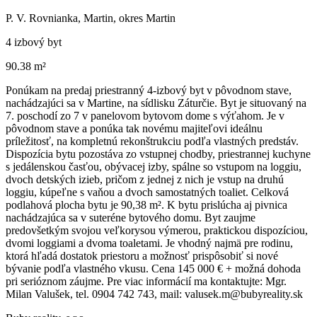
P. V. Rovnianka, Martin, okres Martin
4 izbový byt
90.38 m²
Ponúkam na predaj priestranný 4-izbový byt v pôvodnom stave,
nachádzajúci sa v Martine, na sídlisku Záturčie. Byt je situovaný na
7. poschodí zo 7 v panelovom bytovom dome s výťahom. Je v
pôvodnom stave a ponúka tak novému majiteľovi ideálnu
príležitosť, na kompletnú rekonštrukciu podľa vlastných predstáv.
Dispozícia bytu pozostáva zo vstupnej chodby, priestrannej kuchyne
s jedálenskou časťou, obývacej izby, spálne so vstupom na loggiu,
dvoch detských izieb, pričom z jednej z nich je vstup na druhú
loggiu, kúpeľne s vaňou a dvoch samostatných toaliet. Celková
podlahová plocha bytu je 90,38 m². K bytu prislúcha aj pivnica
nachádzajúca sa v suteréne bytového domu. Byt zaujme
predovšetkým svojou veľkorysou výmerou, praktickou dispozíciou,
dvomi loggiami a dvoma toaletami. Je vhodný najmä pre rodinu,
ktorá hľadá dostatok priestoru a možnosť prispôsobiť si nové
bývanie podľa vlastného vkusu. Cena 145 000 € + možná dohoda
pri serióznom záujme. Pre viac informácií ma kontaktujte: Mgr.
Milan Valušek, tel. 0904 742 743, mail: valusek.m@bubyreality.sk