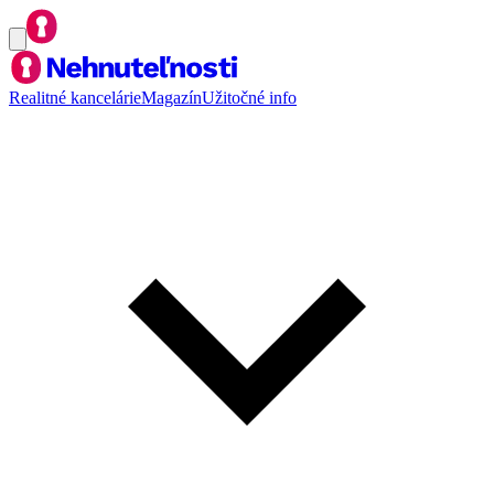
Realitné kancelárie
Magazín
Užitočné info