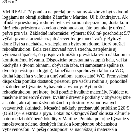
89.6 m²
VM REALITY ponúka na predaj priestranný 4-izbový byt s dvomi
loggiami na okraji sídliska Záturčie v Martine, Ul.Ľ.Ondrejova. Ak
hľadáte priestranný rodinný byt s výbornou dispozíciou, dostatkom
úložného priestoru a skvelou dostupnosťou, táto ponuka je určená
práve pre vás. Základné informácie: výmera: 89,6 m² poschodie: 5/7
výťah pivnica orientácia: juh / sever byt je ihneď voľný Bytový
dom: Byt sa nachádza v zateplenom bytovom dome, ktorý prešiel
rekonštrukciou. Bola zrealizovaná nová strecha, zateplenie aj
výmena stúpačiek, čo prispieva k nižším prevádzkovým nákladom a
komfortnému bývaniu. Dispozícia: priestranná vstupná hala, veľká
kuchyňa s dvomi oknami, obývacia izba, tri samostatné spálne (z
dvoch je výstup na loggiu), kúpeľňa so sprchovým kútom a WC,
druhá kúpeľňa s vaňou a umývadlom, samostatné WC. Premyslená
dispozícia ponúka dostatok priestoru pre väčšiu rodinu aj pohodlné
každodenné bývanie. Vybavenie a výhody: Byt prešiel
rekonštrukciou, pri ktorej boli použité kvalitné materiály. Nájdete tu
masívne interiérové dvere, kvalitné drevené podlahy v obývacej izbe
a spálni, ako aj množstvo úložného priestoru v zabudovaných
vstavaných skriniach. Mesačné náklady predstavujú približne 220 €
(OSBD)+ elektrika a plyn. Lokalita: Okrajová časť sídliska Záturčie
patrí medzi obľúbené lokality v Martine. Ponúka pokojné bývanie s
množstvom zelene, detských ihrísk a kompletnou občianskou
vybavenosťou. V pešej dostupnosti sa nachádzajú materská a