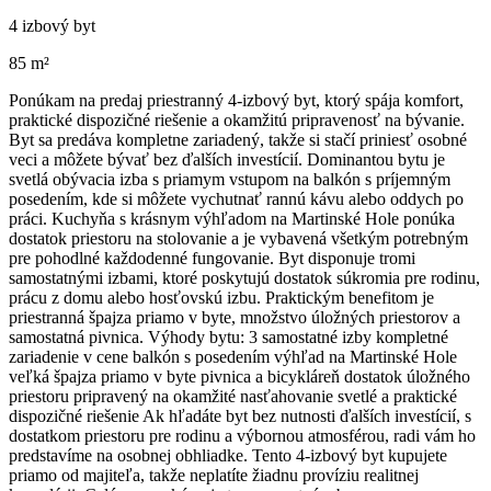
4 izbový byt
85 m²
Ponúkam na predaj priestranný 4-izbový byt, ktorý spája komfort,
praktické dispozičné riešenie a okamžitú pripravenosť na bývanie.
Byt sa predáva kompletne zariadený, takže si stačí priniesť osobné
veci a môžete bývať bez ďalších investícií. Dominantou bytu je
svetlá obývacia izba s priamym vstupom na balkón s príjemným
posedením, kde si môžete vychutnať rannú kávu alebo oddych po
práci. Kuchyňa s krásnym výhľadom na Martinské Hole ponúka
dostatok priestoru na stolovanie a je vybavená všetkým potrebným
pre pohodlné každodenné fungovanie. Byt disponuje tromi
samostatnými izbami, ktoré poskytujú dostatok súkromia pre rodinu,
prácu z domu alebo hosťovskú izbu. Praktickým benefitom je
priestranná špajza priamo v byte, množstvo úložných priestorov a
samostatná pivnica. Výhody bytu: 3 samostatné izby kompletné
zariadenie v cene balkón s posedením výhľad na Martinské Hole
veľká špajza priamo v byte pivnica a bicykláreň dostatok úložného
priestoru pripravený na okamžité nasťahovanie svetlé a praktické
dispozičné riešenie Ak hľadáte byt bez nutnosti ďalších investícií, s
dostatkom priestoru pre rodinu a výbornou atmosférou, radi vám ho
predstavíme na osobnej obhliadke. Tento 4-izbový byt kupujete
priamo od majiteľa, takže neplatíte žiadnu províziu realitnej