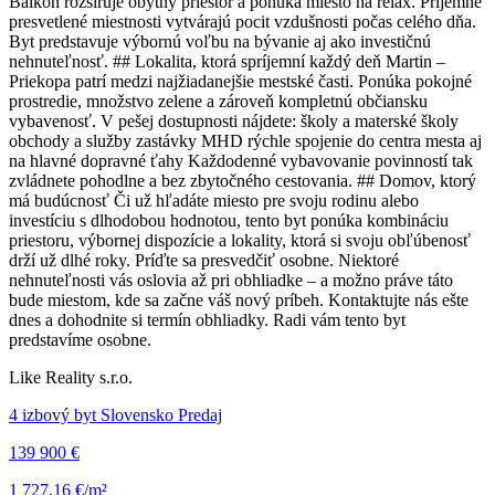
Balkón rozširuje obytný priestor a ponúka miesto na relax. Príjemne
presvetlené miestnosti vytvárajú pocit vzdušnosti počas celého dňa.
Byt predstavuje výbornú voľbu na bývanie aj ako investičnú
nehnuteľnosť. ## Lokalita, ktorá spríjemní každý deň Martin –
Priekopa patrí medzi najžiadanejšie mestské časti. Ponúka pokojné
prostredie, množstvo zelene a zároveň kompletnú občiansku
vybavenosť. V pešej dostupnosti nájdete: školy a materské školy
obchody a služby zastávky MHD rýchle spojenie do centra mesta aj
na hlavné dopravné ťahy Každodenné vybavovanie povinností tak
zvládnete pohodlne a bez zbytočného cestovania. ## Domov, ktorý
má budúcnosť Či už hľadáte miesto pre svoju rodinu alebo
investíciu s dlhodobou hodnotou, tento byt ponúka kombináciu
priestoru, výbornej dispozície a lokality, ktorá si svoju obľúbenosť
drží už dlhé roky. Príďte sa presvedčiť osobne. Niektoré
nehnuteľnosti vás oslovia až pri obhliadke – a možno práve táto
bude miestom, kde sa začne váš nový príbeh. Kontaktujte nás ešte
dnes a dohodnite si termín obhliadky. Radi vám tento byt
predstavíme osobne.
Like Reality s.r.o.
4 izbový byt Slovensko Predaj
139 900 €
1 727,16 €/m²