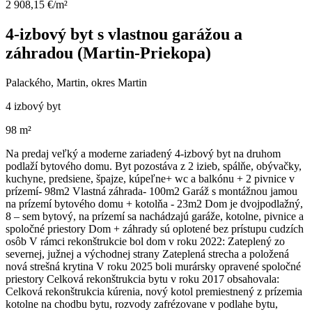
2 908,15 €/m²
4-izbový byt s vlastnou garážou a
záhradou (Martin-Priekopa)
Palackého, Martin, okres Martin
4 izbový byt
98 m²
Na predaj veľký a moderne zariadený 4-izbový byt na druhom
podlaží bytového domu. Byt pozostáva z 2 izieb, spálňe, obývačky,
kuchyne, predsiene, špajze, kúpeľne+ wc a balkónu + 2 pivnice v
prízemí- 98m2 Vlastná záhrada- 100m2 Garáž s montážnou jamou
na prízemí bytového domu + kotolňa - 23m2 Dom je dvojpodlažný,
8 – sem bytový, na prízemí sa nachádzajú garáže, kotolne, pivnice a
spoločné priestory Dom + záhrady sú oplotené bez prístupu cudzích
osôb V rámci rekonštrukcie bol dom v roku 2022: Zateplený zo
severnej, južnej a východnej strany Zateplená strecha a položená
nová strešná krytina V roku 2025 boli murársky opravené spoločné
priestory Celková rekonštrukcia bytu v roku 2017 obsahovala:
Celková rekonštrukcia kúrenia, nový kotol premiestnený z prízemia
kotolne na chodbu bytu, rozvody zafrézovane v podlahe bytu,