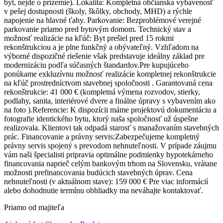
byt, nejde o prízemie). Lokalita: Kompletná občianska vybavenosť
v pešej dostupnosti (školy, škôlky, obchody, MHD) a rýchle
napojenie na hlavné ťahy. Parkovanie: Bezproblémové verejné
parkovanie priamo pred bytovým domom. Technický stav a
možnosť realizácie na kľúč: Byt prešiel pred 15 rokmi
rekonštrukciou a je plne funkčný a obývateľný. Vzhľadom na
výborné dispozičné riešenie však predstavuje ideálny základ pre
modernizáciu podľa súčasných štandardov.Pre kupujúceho
ponúkame exkluzívnu možnosť realizácie kompletnej rekonštrukcie
na kľúč prostredníctvom stavebnej spoločnosti . Garantovaná cena
rekonštrukcie: 41 000 € (kompletná výmena rozvodov, stierky,
podlahy, sanita, interiérové dvere a finálne úpravy s vybavením ako
na foto ).Referencie: K dispozícii máme projektovú dokumentáciu a
fotografie identického bytu, ktorý naša spoločnosť už úspešne
realizovala. Klientovi tak odpadá starosť s manažovaním stavebných
prác. Financovanie a právny servis:Zabezpečujeme kompletný
právny servis spojený s prevodom nehnuteľnosti. V prípade záujmu
vám naši špecialisti pripravia optimálne podmienky hypotekárneho
financovania naprieč celým bankovým trhom na Slovensku, vrátane
možnosti prefinancovania budúcich stavebných úprav. Cena
nehnuteľnosti (v aktuálnom stave): 159 000 € Pre viac informácií
alebo dohodnutie termínu obhliadky ma neváhajte kontaktovať.
Priamo od majiteľa