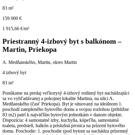
83 m²
159 000 €
1 915,66 €/m²
Priestranný 4-izbový byt s balkónom –
Martin, Priekopa
A. Medňanského, Martin, okres Martin
4 izbový byt
83 m²
Ponúkame na predaj veľkorysý 4-izbový rodinný byt nachádzajúci
sa vo vyhľadávanej a pokojnej lokalite Martina, na ulici A.
Medňanského (časť Priekopa). Byt je situovaný na ideálnom 1.
poschodí zatepleného bytového domu a svojou rozlohou (približne
83 m2) patrí k najväčším bytovým jednotkám v danom objekte.
Dispozícia: 4 samostatné izby, kuchyňa, kúpeľňa, samostatná
toaleta, predsieň, balkón a príslušná pivnica na prízemí bytového
domu. Poschodie: 1. poschodie (pod bytom sa nachádza prízemný