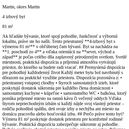
Martin, okres Martin
4 izbový byt
81 m²
Ak hľadáte bývanie, ktoré spojí pohodlie, funkčnosť a výbornú
lokalitu, práve ste ho našli. Tento priestranný **4-izbový byt s
výmerou 81 m²** v obľúbenej čam bývaní. Byt sa nachádza na
**1. poschodí zo 4** a vďaka orientácii na **sever, východ a
západ** je počas celého dňa zaplavený prirodzeným svetlom. Svetlé
miestnosti, praktická dispozícia a príjemná atmosféra vytvárajú
priestor, do ktorého sa budete radi vracať. ## Premyslená dispozícia
pre pohodlný každodenný život Každý meter bytu bol navrhnutý s
dôrazom na praktické využitie priestoru. Dispozícia pozostáva z: •
priestrannej vstupnej chodby • štyroch samostatných izieb, ktoré
poskytujú dostatok súkromia pre každého člena domácnosti •
samostatnej kuchyne • kúpeľne • samostatného WC • balkóna, ktorý
ponúka príjemné miesto na rannú kávu či večerný oddych Vďaka
štyrom nepriechodným izbám si každý nájde svoj vlastný priestor –
rodičia pohodlnú spálňu, deti svoje izby a nechýba ani miesto na
domácu pracovňu alebo hosťovskú izbu. ## Prečo práve tento byt?
Výmera 81 m² poskytuje dostatok priestoru pre komfortné rodinné
bývanie. Praktická dispozícia zabezpečuje súkromie aj pohodlie.