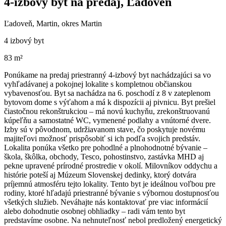
4-izbový byt na predaj, Ľadoveň
Ľadoveň, Martin, okres Martin
4 izbový byt
83 m²
Ponúkame na predaj priestranný 4-izbový byt nachádzajúci sa vo
vyhľadávanej a pokojnej lokalite s kompletnou občianskou
vybavenosťou. Byt sa nachádza na 6. poschodí z 8 v zateplenom
bytovom dome s výťahom a má k dispozícii aj pivnicu. Byt prešiel
čiastočnou rekonštrukciou – má novú kuchyňu, zrekonštruovanú
kúpeľňu a samostatné WC, vymenené podlahy a vnútorné dvere.
Izby sú v pôvodnom, udržiavanom stave, čo poskytuje novému
majiteľovi možnosť prispôsobiť si ich podľa svojich predstáv.
Lokalita ponúka všetko pre pohodlné a plnohodnotné bývanie –
škola, škôlka, obchody, Tesco, pohostinstvo, zastávka MHD aj
pekne upravené prírodné prostredie v okolí. Milovníkov oddychu a
histórie poteší aj Múzeum Slovenskej dedinky, ktorý dotvára
príjemnú atmosféru tejto lokality. Tento byt je ideálnou voľbou pre
rodiny, ktoré hľadajú priestranné bývanie s výbornou dostupnosťou
všetkých služieb. Neváhajte nás kontaktovať pre viac informácií
alebo dohodnutie osobnej obhliadky – radi vám tento byt
predstavíme osobne. Na nehnuteľnosť nebol predložený energetický