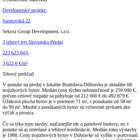
Developerský projekt:
Saratovská 22
Sekyra Group Development, s.r.o.
3 izbový byt Slovensko Predaj
223 623,04 €
3 622,6 €/m²
Trhový prehľad
V ponuke na predaj v lokalite Bratislava-Dúbravka je aktuálne 68
trojizbových bytov. Medián ceny týchto nehnuteľností je 259 000 €,
pričom cenové rozpätie sa pohybuje od 212 000 € do 492 879 €.
Úžitková plocha bytov je v priemere 71 m², s ponukami od 58 m²
do 99 m². Mnohé z ponúkaných bytov sú vybavené prvkami ako
výťah a pivnica.
Čo sa týka typu stavby, najčastejšie ide o panelové budovy, no v
ponuke sú aj zmiešané a tehlové konštrukcie. Medián roku výstavby
je 1988. Ceny trojizbových bytov v Dúbravke sú vyššie v porovnaní