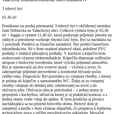
3 izbový byt
65.36 m²
Ponúkame na predaj priestranný 3-izbový byt v obľúbenej mestskej
časti Dúbravka na Valachovej ulici. Celková výmera bytu je 65,36
m² + loggia o výmere 11,40 m², ktorá poskytuje príjemný priestor na
oddych a prirodzene rozširuje obytnú časť bytu. Byt sa nachádza na
1 poschodí. Predáva sa čiastočne zariadený. Byt prešiel čiastočnou
rekonštrukciou. Sú v ňom osadené plastové okná, položené PVC
podlahy v imitácii plávajúcej podlahy. V kuchyni a kúpeľni bola
realizovaná výmena elektroinštalácie. Kúpeľňa disponuje zníženým
stropom s bodovým osvetlením, ktoré vytvára príjemnú atmosféru.
Byt je orientovaný na dve svetové strany – východ a sever, čo
zabezpečuje príjemné presvetlenie a komfortné bývanie počas
celého roka. Dispozícia: Byt pozostáva zo vstupnej chodby, z ktorej
je prístup do kúpeľne a samostatného WC. Ďalej sa zo vstupnej
chodby vstupuje do detskej izby orientovanej na sever a do
obývacej izby. Obývacia izba je priechodná – z jednej strany je
prepojená s kuchyňou, súčasťou ktorej je aj praktická komora, a z
druhej strany vedie vstup do spálne. K bytu prislúcha aj pivnica
nachádzajúca sa na prízemí bytového domu. Bytový dom je
zateplený a prešla v ňom výmena stúpačiek, čo prispieva k lepšiemu
technickému stavu a nižším prevádzkovým nákladom. Mesačné