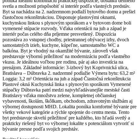
ponúka ideálnu kombináciu praktickej dispozície, dostatku denného
svetla a možnosti prispôsobiť si interiér podľa vlastných predstáv.
Byt sa nachádza na 2. nadzemnom podlaží bytového domu a prešiel
čiastočnou rekonštrukciou. Disponuje plastovými oknami,
kuchynskou linkou s plynovým sporákom a v bytovom dome boli
vymenené stúpacie rozvody. Vďaka orientácii na juh a západ je
interiér počas celého dňa príjemne presvetlený. Dispozícia
pozostáva zo vstupnej chodby, priestrannej obývacej izby, dvoch
samostatných izieb, kuchyne, kúpeľne, samostatného WC a
balkóna. Byt je vhodný na okamžité bývanie, zároveň však
predstavuje výbornú príležitosť na modernizáciu podľa vlastného
vkusu. Je ideálnou voľbou pre rodinu, pár aj ako investícia na
prenájom. Základné informácie: 3-izbový byt Koprivnická ulica,
Bratislava – Dúbravka 2. nadzemné podlažie Výmera bytu: 63,2 m²
Loggia: 3,2 m² Orientácia na juh a západ Čiastočná rekonštrukcia
Plastové okná Kuchynská linka s plynovým sporákom Vymenené
stúpačky Dúbravka patrí medzi najvyhľadávanejšie mestské časti
Bratislavy vďaka množstvu zelene, kompletnej občianskej
vybavenosti, školám, škôlkam, obchodom, zdravotným službám aj
výbornej dostupnosti MHD. Lokalita ponúka komfortné bývanie pre
všetky vekové kategórie a rýchle spojenie do centra mesta. Tento
byt predstavuje skvelú príležitosť pre každého, kto hľadá svetlý a
prakticky riešený byt vo výbornej lokalite s potenciálom vytvoriť si
bývanie presne podľa svojich predstáv.