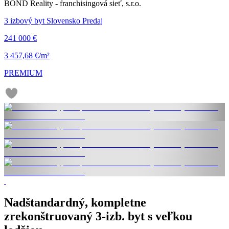
BOND Reality - franchisingová sieť, s.r.o.
3 izbový byt Slovensko Predaj
241 000 €
3 457,68 €/m²
PREMIUM
Nadštandardný, kompletne
zrekonštruovaný 3-izb. byt s veľkou