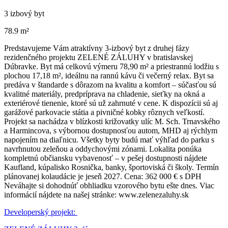
3 izbový byt
78.9 m²
Predstavujeme Vám atraktívny 3-izbový byt z druhej fázy
rezidenčného projektu ZELENÉ ZÁLUHY v bratislavskej
Dúbravke. Byt má celkovú výmeru 78,90 m² a priestrannú lodžiu s
plochou 17,18 m², ideálnu na rannú kávu či večerný relax. Byt sa
predáva v štandarde s dôrazom na kvalitu a komfort – súčasťou sú
kvalitné materiály, predpríprava na chladenie, sieťky na okná a
exteriérové tienenie, ktoré sú už zahrnuté v cene. K dispozícii sú aj
garážové parkovacie státia a pivničné kobky rôznych veľkostí.
Projekt sa nachádza v blízkosti križovatky ulíc M. Sch. Trnavského
a Harmincova, s výbornou dostupnosťou autom, MHD aj rýchlym
napojením na diaľnicu. Všetky byty budú mať výhľad do parku s
navrhnutou zeleňou a oddychovými zónami. Lokalita ponúka
kompletnú občiansku vybavenosť – v pešej dostupnosti nájdete
Kaufland, kúpalisko Rosnička, banky, športoviská či školy. Termín
plánovanej kolaudácie je jeseň 2027. Cena: 362 000 € s DPH
Neváhajte si dohodnúť obhliadku vzorového bytu ešte dnes. Viac
informácií nájdete na našej stránke: www.zelenezaluhy.sk
Developerský projekt: