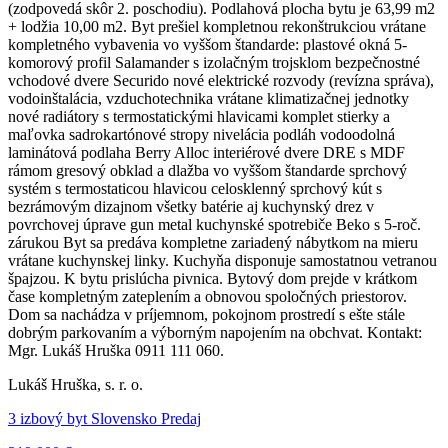
(zodpovedá skôr 2. poschodiu). Podlahová plocha bytu je 63,99 m2
+ lodžia 10,00 m2. Byt prešiel kompletnou rekonštrukciou vrátane
kompletného vybavenia vo vyššom štandarde: plastové okná 5-
komorový profil Salamander s izolačným trojsklom bezpečnostné
vchodové dvere Securido nové elektrické rozvody (revízna správa),
vodoinštalácia, vzduchotechnika vrátane klimatizačnej jednotky
nové radiátory s termostatickými hlavicami komplet stierky a
maľovka sadrokartónové stropy nivelácia podláh vodoodolná
laminátová podlaha Berry Alloc interiérové dvere DRE s MDF
rámom gresový obklad a dlažba vo vyššom štandarde sprchový
systém s termostaticou hlavicou celosklenný sprchový kút s
bezrámovým dizajnom všetky batérie aj kuchynský drez v
povrchovej úprave gun metal kuchynské spotrebiče Beko s 5-roč.
zárukou Byt sa predáva kompletne zariadený nábytkom na mieru
vrátane kuchynskej linky. Kuchyňa disponuje samostatnou vetranou
špajzou. K bytu prislúcha pivnica. Bytový dom prejde v krátkom
čase kompletným zateplením a obnovou spoločných priestorov.
Dom sa nachádza v príjemnom, pokojnom prostredí s ešte stále
dobrým parkovaním a výborným napojením na obchvat. Kontakt:
Mgr. Lukáš Hruška 0911 111 060.
Lukáš Hruška, s. r. o.
3 izbový byt Slovensko Predaj