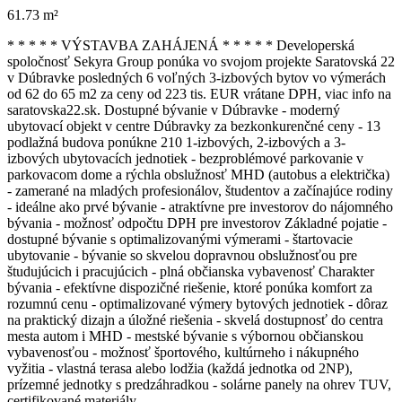
61.73 m²
* * * * * VÝSTAVBA ZAHÁJENÁ * * * * * Developerská
spoločnosť Sekyra Group ponúka vo svojom projekte Saratovská 22
v Dúbravke posledných 6 voľných 3-izbových bytov vo výmerách
od 62 do 65 m2 za ceny od 223 tis. EUR vrátane DPH, viac info na
saratovska22.sk. Dostupné bývanie v Dúbravke - moderný
ubytovací objekt v centre Dúbravky za bezkonkurenčné ceny - 13
podlažná budova ponúkne 210 1-izbových, 2-izbových a 3-
izbových ubytovacích jednotiek - bezproblémové parkovanie v
parkovacom dome a rýchla obslužnosť MHD (autobus a električka)
- zamerané na mladých profesionálov, študentov a začínajúce rodiny
- ideálne ako prvé bývanie - atraktívne pre investorov do nájomného
bývania - možnosť odpočtu DPH pre investorov Základné pojatie -
dostupné bývanie s optimalizovanými výmerami - štartovacie
ubytovanie - bývanie so skvelou dopravnou obslužnosťou pre
študujúcich i pracujúcich - plná občianska vybavenosť Charakter
bývania - efektívne dispozičné riešenie, ktoré ponúka komfort za
rozumnú cenu - optimalizované výmery bytových jednotiek - dôraz
na praktický dizajn a úložné riešenia - skvelá dostupnosť do centra
mesta autom i MHD - mestské bývanie s výbornou občianskou
vybavenosťou - možnosť športového, kultúrneho i nákupného
vyžitia - vlastná terasa alebo lodžia (každá jednotka od 2NP),
prízemné jednotky s predzáhradkou - solárne panely na ohrev TUV,
certifikované materiály