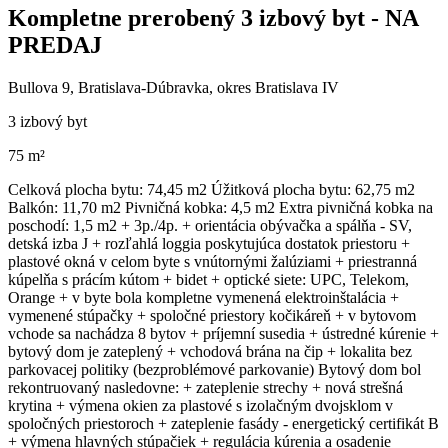
Kompletne prerobený 3 izbový byt - NA
PREDAJ
Bullova 9, Bratislava-Dúbravka, okres Bratislava IV
3 izbový byt
75 m²
Celková plocha bytu: 74,45 m2 Úžitková plocha bytu: 62,75 m2
Balkón: 11,70 m2 Pivničná kobka: 4,5 m2 Extra pivničná kobka na
poschodí: 1,5 m2 + 3p./4p. + orientácia obývačka a spálňa - SV,
detská izba J + rozľahlá loggia poskytujúca dostatok priestoru +
plastové okná v celom byte s vnútornými žalúziami + priestranná
kúpelňa s prácím kútom + bidet + optické siete: UPC, Telekom,
Orange + v byte bola kompletne vymenená elektroinštalácia +
vymenené stúpačky + spoločné priestory kočikáreň + v bytovom
vchode sa nachádza 8 bytov + príjemní susedia + ústredné kúrenie +
bytový dom je zateplený + vchodová brána na čip + lokalita bez
parkovacej politiky (bezproblémové parkovanie) Bytový dom bol
rekontruovaný nasledovne: + zateplenie strechy + nová strešná
krytina + výmena okien za plastové s izolačným dvojsklom v
spoločných priestoroch + zateplenie fasády - energetický certifikát B
+ výmena hlavných stúpačiek + regulácia kúrenia a osadenie