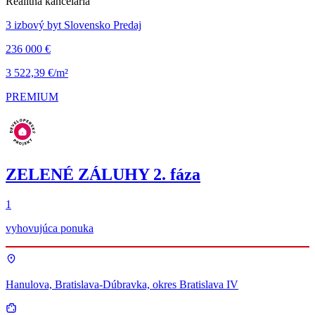
Realitná kancelária
3 izbový byt Slovensko Predaj
236 000 €
3 522,39 €/m²
PREMIUM
ZELENÉ ZÁLUHY 2. fáza
1
vyhovujúca ponuka
Hanulova, Bratislava-Dúbravka, okres Bratislava IV