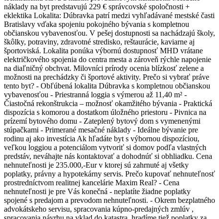
náklady na byt predstavujú 229 € správcovské spoločnosti +
eklektika Lokalita: Dúbravka patrí medzi vyhľadávané mestské časti
Bratislavy vďaka spojeniu pokojného bývania s kompletnou
občianskou vybavenosťou. V pešej dostupnosti sa nachádzajú školy,
škôlky, potraviny, zdravotné stredisko, reštaurácie, kaviarne aj
športoviská. Lokalita ponúka výbornú dostupnosť MHD vrátane
električkového spojenia do centra mesta a zároveň rýchle napojenie
na diaľničný obchvat. Milovníci prírody ocenia blízkosť zelene a
možnosti na prechádzky či športové aktivity. Prečo si vybrať práve
tento byt? - Obľúbená lokalita Dúbravka s kompletnou občianskou
vybavenosťou - Priestranná loggia s výmerou až 11,40 m² -
Čiastočná rekonštrukcia – možnosť okamžitého bývania - Praktická
dispozícia s komorou a dostatkom úložného priestoru - Pivnica na
prízemí bytového domu - Zateplený bytový dom s vymenenými
stúpačkami - Primerané mesačné náklady - Ideálne bývanie pre
rodinu aj ako investícia Ak hľadáte byt s výbornou dispozíciou,
veľkou loggiou a potenciálom vytvoriť si domov podľa vlastných
predstáv, neváhajte nás kontaktovať a dohodnúť si obhliadku. Cena
nehnuteľnosti je 235.000,-Eur v ktorej sú zahrnuté aj všetky
poplatky, právny a hypotekárny servis. Prečo kupovať nehnuteľnosť
prostredníctvom realitnej kancelárie Maxim Real? - Cena
nehnuteľnosti je pre Vás konečná - neplatíte žiadne poplatky
spojené s predajom a prevodom nehnuteľnosti. - Okrem bezplatného
advokátskeho servisu, spracovania kúpno-predajných zmlúv ,
spracovania návrhu na vklad do katastra, hradíme tiež poplatky za