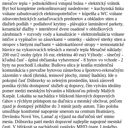
meračov tepla + jednokrídlová vstupná brána + elektrický vrátnik
Byt bol kompletne zrekonštruovaný nasledovne: + kuchynská linka
vrátane zabudovaných elektrospotrebičov + kúpelňa a WC vrátane
zdravotechnických zariaďovacích predmetov a obkladov stien a
dlažieb podláh + podlahové krytiny - plávajúce laminátové parkety,
keramické dlažby + interiérové dvere osadené v obložkových
zárubniach + rozvody vody a kanalizácie + elektroinštalácia vrátane
ističov a vypínačov so zásuvkami + omietky - sádrové stierky stien a
stropov s bielymi maľbami + sádrokartónové stropy + termostatické
hlavice na vykurovacích telesách a merače tepla Mesačné náklady:
200 eur/2 osoby (plyn 16 eur, elektrina 40 eur) Výhody: - slnečný -
kľudná časť - úplná občianska vybavenosť - 8 bytov vo vchode - 2
byty na poschodí Lokalita: Bullova ulica je kratšia rezidenčná
komunikácia s prevažne bytovou zástavbou a športovo-rekreačným
zázemím v okolí (ihriská, tenisové plochy, zimný štadión). Ide o
pokojnú časť Dúbravky so zeleným prostredím, ktorá zároveň
ponúka rýchlu dostupnosť služieb aj dopravy, čím vytvára ideálny
pomer medzi mestským bývaním a blízkosťou prírody Malých
Karpát. Lokalita sa nachádza v blízkosti hlavných dopravných
ťahov s rýchlym prístupom na diaľnicu a mestský obchvat, pričom
zjazd je dostupný približne do 3 minút jazdy autom. Táto poloha
umožňuje komfortné napojenie smerom na centrum Bratislavy,
Devínsku Novú Ves, Lamač aj výjazd na diaľničnú sieť mimo
mesta. Dúbravka patrí medzi dopravné najlepšie napojené mestské
časti. V blízkosti sa nachádzajú zastávky MHD (napr. Lipského,