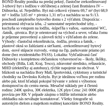
BOND Reality ponúka na predaj pekný, čiastočne zrekonštruovaný
3-izbový byt s lodžiou v obľúbenej a zelenej časti Bratislava IV –
Dúbravka, ul. Nejedlého. Byt má celkovú výmeru 69,7 m² (byt 68,9
m² + lodžia 3,65 m² + pivnica 1,31 m²) a nachádza sa na 9./13.
poschodí zatepleného bytového domu s 2 výťahmi. Dispozícia: -
priestranná obývacia izba, -2 samostatné nepriechodné izby, -
kuchyňa so vstupom na lodžiu, -kúpeľňa s vaňou, -samostatné WC,
-šatník, -pivnica. Byt je orientovaný na východ a sever, vďaka čomu
je príjemne presvetlený a zároveň tichý s výhľadom do zelene.
Výhody: -čiastočná rekonštrukcia, -lodžia, pivnica a šatník, -
plastové okná so žalúziami a sieťkami, -zrekonštruovaný bytový
dom, -nové stúpacie rozvody, -vstup na čip, parkovanie priamo pri
dome (bez rezidentského PASS). Lokalita: Vyhľadávaná časť
Dúbravky s kompletnou občianskou vybavenosťou – školy, škôlky,
obchody (Billa, Lidl, Kraj, Tesco), zdravotné stredisko, reštaurácie,
MHD (električky aj autobusy), rýchle napojenie na obchvat. V
blízkosti sa nachádza Bory Mall, športoviská, cyklotrasy a turistické
chodníky na Devínsku Kobylu. Byt je ideálnou voľbou pre rodinu
alebo pár, ktorí hľadajú pokojné bývanie v zeleni s výbornou
dostupnosťou do centra mesta. Mesačné náklady pre 4 člennú
rodinu: 240€ správa, 30€ elektrika, 12€ plyn Cena: 241 000€ plus
provízia pre RK V prípade záujmu o bližšie informácie alebo
obhliadku nás neváhajte kontaktovať. Všetky fotografie sú
autorským dielom a majetkom realitnej kancelárie BOND Reality.