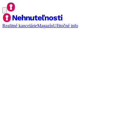
Realitné kancelárie
Magazín
Užitočné info