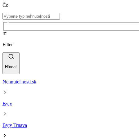
Čo
:
Filter
Hľadať
Nehnuteľnosti.sk
Byty
Byty Trnava