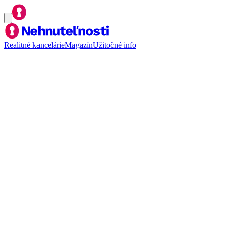
Realitné kancelárie
Magazín
Užitočné info