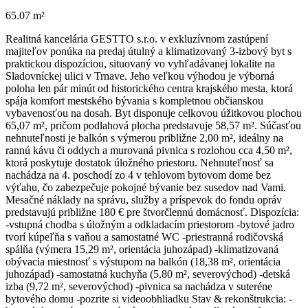
65.07 m²
Realitná kancelária GESTTO s.r.o. v exkluzívnom zastúpení
majiteľov ponúka na predaj útulný a klimatizovaný 3-izbový byt s
praktickou dispozíciou, situovaný vo vyhľadávanej lokalite na
Sladovníckej ulici v Trnave. Jeho veľkou výhodou je výborná
poloha len pár minút od historického centra krajského mesta, ktorá
spája komfort mestského bývania s kompletnou občianskou
vybavenosťou na dosah. Byt disponuje celkovou úžitkovou plochou
65,07 m², pričom podlahová plocha predstavuje 58,57 m². Súčasťou
nehnuteľnosti je balkón s výmerou približne 2,00 m², ideálny na
rannú kávu či oddych a murovaná pivnica s rozlohou cca 4,50 m²,
ktorá poskytuje dostatok úložného priestoru. Nehnuteľnosť sa
nachádza na 4. poschodí zo 4 v tehlovom bytovom dome bez
výťahu, čo zabezpečuje pokojné bývanie bez susedov nad Vami.
Mesačné náklady na správu, služby a príspevok do fondu opráv
predstavujú približne 180 € pre štvorčlennú domácnosť. Dispozícia:
-vstupná chodba s úložným a odkladacím priestorom -bytové jadro
tvorí kúpeľňa s vaňou a samostatné WC -priestranná rodičovská
spálňa (výmera 15,29 m², orientácia juhozápad) -klimatizovaná
obývacia miestnosť s výstupom na balkón (18,38 m², orientácia
juhozápad) -samostatná kuchyňa (5,80 m², severovýchod) -detská
izba (9,72 m², severovýchod) -pivnica sa nachádza v suteréne
bytového domu -pozrite si videoobhliadku Stav & rekonštrukcia: -