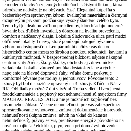
je moderná kuchyňa v jemných odtieňoch s čistými líniami, ktorá
prirodzene nadväzuje na obývaciu časť. Elegantná kúpeľňa s
bezbariérovým sprchovým kútom, kvalitnými materiálmi a čiernymi
dizajnovými prvkami podčiarkuje vysoký štandard celého bytu.
Tento byt je ideálnou voľbou pre klientov, ktorí hľadajú moderné
bývanie bez ďalších investícií, s dôrazom na kvalitu prevedenia,
komfort a nadčasový dizajn. Lokalita Sladovnícka ulica patrí medzi
obľúbené lokality Trnavy, ktoré ponúkajú pokojné bývanie s
výbornou dostupnosťou. Len pár minút chôdze vás delí od
historického centra mesta so širokou ponukou reštaurácií, kaviarní a
kultúrnych možností. V bezprostrednej blízkosti nájdete nákupné
centrum City Aréna, školy, škôlky, obchody aj zdravotnícke
zariadenia. Lokalita zároveň ponúka dostatok zelene a rýchle
napojenie na hlavné dopravné ťahy, vďaka čomu poskytuje
komfortné bývanie pre rodiny aj jednotlivcov. Pôvodne tento 2
izbový byt bol dispozične upravený na 3 izbový. Kľúče u Nás v
RK. Obhliadky možné 7 dní v týždni. Treba vidieť! Uverejnená
fotodokumentácia a popisový text nehnuteľnosti sú majetkom firmy
MACHAC REAL ESTATE a nie je možné ich kopírovať bez
písomného súhlasu. V cene nehnuteľnosti pre vás zabezpečíme:
sprostredkovanie vyhotovenia zmluvnej dokumentácie k prevodu
nehnuteľnosti (kúpna zmluva, návrh na vklad do katastra
nehnuteľností), právny servis, prehlásenie energií z pôvodného na
nového majiteľa / elektrika, plyn, voda pri dome/ vyhotovenie
odovzdávacieho protokolu, sprostredkovanie a vybavenie