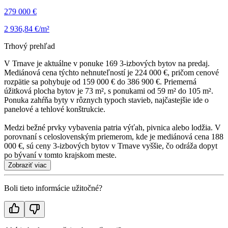
279 000 €
2 936,84 €/m²
Trhový prehľad
V Trnave je aktuálne v ponuke 169 3-izbových bytov na predaj.
Mediánová cena týchto nehnuteľností je 224 000 €, pričom cenové
rozpätie sa pohybuje od 159 000 € do 386 900 €. Priemerná
úžitková plocha bytov je 73 m², s ponukami od 59 m² do 105 m².
Ponuka zahŕňa byty v rôznych typoch stavieb, najčastejšie ide o
panelové a tehlové konštrukcie.
Medzi bežné prvky vybavenia patria výťah, pivnica alebo lodžia. V
porovnaní s celoslovenským priemerom, kde je mediánová cena 188
000 €, sú ceny 3-izbových bytov v Trnave vyššie, čo odráža dopyt
po bývaní v tomto krajskom meste.
Zobraziť viac
Boli tieto informácie užitočné?