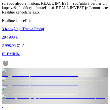
správou alebo e-mailom. REALL INVEST – spoľahlivý partner pri
kúpe vašej budúcej nehnuteľnosti. REALL INVEST je členom siete
Realitné kancelárie s.r.o.
Realitné kancelárie
3 izbový byt Trnava Predaj
284 900 €
2 998,95 €/m²
PREMIUM