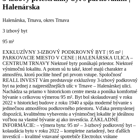
Halenárska
Halenárska, Trnava, okres Trnava
3 izbový byt
95 m²
EXKLUZÍVNY 3-IZBOVÝ PODKROVNÝ BYT | 95 m² |
PARKOVACIE MIESTO V CENE | HALENÁRSKA ULICA –
CENTRUM TRNAVY Niektoré byty ponúkajú priestor. Niektoré
výnimočnú lokalitu. A potom sú tu také, ktoré majú charakter a
atmosféru, ktorú pocítite hneď pri prvom vstupe. Spoločnosť
REALL INVEST Vám predstavuje exkluzívny 3-izbový podkrovný
byt na jednej z najprestížnejších ulíc v Trnave – Halenárskej ulici.
Nachádza sa priamo v historickom centre mesta a ponúka komfortné
bývanie s celkovou výmerou 95 m². Byt bol skolaudovaný v roku
2022 v historickej budove z roku 1940 a spája moderné bývanie s
jedinečnou atmosférou podkrovného priestoru. Vďaka premyslenej
dispozícii, kvalitnému vybaveniu a výnimočnej lokalite je ideálnou
voľbou na vlastné bývanie aj ako investícia. ZÁKLADNÉ
INFORMÁCIE: – výmera bytu: 95 m² – 3-izbový podkrovný byt –
kolaudácia bytu v roku 2022 – kompletne zariadený, bez ďalších
investícií – kvalitné vstavané spotrebiče Electrolux vrátane