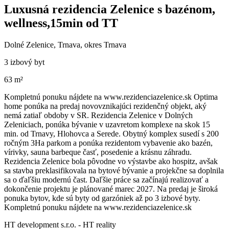
Luxusná rezidencia Zelenice s bazénom,
wellness,15min od TT
Dolné Zelenice, Trnava, okres Trnava
3 izbový byt
63 m²
Kompletnú ponuku nájdete na www.rezidenciazelenice.sk Optima
home ponúka na predaj novovznikajúci rezidenčný objekt, aký
nemá zatiaľ obdoby v SR. Rezidencia Zelenice v Dolných
Zeleniciach, ponúka bývanie v uzavretom komplexe na skok 15
min. od Trnavy, Hlohovca a Serede. Obytný komplex susedí s 200
ročným 3Ha parkom a ponúka rezidentom vybavenie ako bazén,
vírivky, sauna barbeque časť, posedenie a krásnu záhradu.
Rezidencia Zelenice bola pôvodne vo výstavbe ako hospitz, avšak
sa stavba preklasifikovala na bytové bývanie a projekčne sa doplnila
sa o ďaľšiu modernú čast. Daľšie práce sa začínajú realizovať a
dokončenie projektu je plánované marec 2027. Na predaj je široká
ponuka bytov, kde sú byty od garzóniek až po 3 izbové byty.
Kompletnú ponuku nájdete na www.rezidenciazelenice.sk
HT development s.r.o. - HT reality