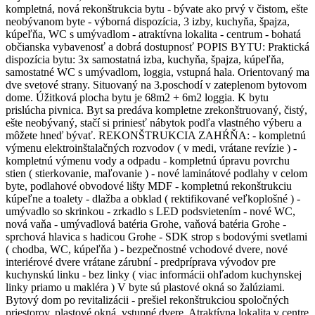
kompletná, nová rekonštrukcia bytu - bývate ako prvý v čistom, ešte
neobývanom byte - výborná dispozícia, 3 izby, kuchyňa, špajza,
kúpeľňa, WC s umývadlom - atraktívna lokalita - centrum - bohatá
občianska vybavenosť a dobrá dostupnosť POPIS BYTU: Praktická
dispozícia bytu: 3x samostatná izba, kuchyňa, špajza, kúpeľňa,
samostatné WC s umývadlom, loggia, vstupná hala. Orientovaný ma
dve svetové strany. Situovaný na 3.poschodí v zateplenom bytovom
dome. Úžitková plocha bytu je 68m2 + 6m2 loggia. K bytu
prislúcha pivnica. Byt sa predáva kompletne zrekonštruovaný, čistý,
ešte neobývaný, stačí si priniesť nábytok podľa vlastného výberu a
môžete hneď bývať. REKONŠTRUKCIA ZAHŔŇA: - kompletnú
výmenu elektroinštalačných rozvodov ( v medi, vrátane revízie ) -
kompletnú výmenu vody a odpadu - kompletnú úpravu povrchu
stien ( stierkovanie, maľovanie ) - nové laminátové podlahy v celom
byte, podlahové obvodové lišty MDF - kompletnú rekonštrukciu
kúpeľne a toalety - dlažba a obklad ( rektifikované veľkoplošné ) -
umývadlo so skrinkou - zrkadlo s LED podsvietením - nové WC,
nová vaňa - umývadlová batéria Grohe, vaňová batéria Grohe -
sprchová hlavica s hadicou Grohe - SDK strop s bodovými svetlami
( chodba, WC, kúpeľňa ) - bezpečnostné vchodové dvere, nové
interiérové dvere vrátane zárubní - predpríprava vývodov pre
kuchynskú linku - bez linky ( viac informácii ohľadom kuchynskej
linky priamo u makléra ) V byte sú plastové okná so žalúziami.
Bytový dom po revitalizácii - prešiel rekonštrukciou spoločných
priestorov, plastové okná, vstupné dvere. Atraktívna lokalita v centre