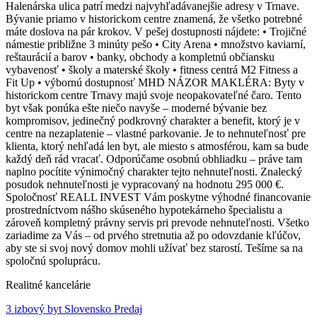
Halenárska ulica patrí medzi najvyhľadávanejšie adresy v Trnave.
Bývanie priamo v historickom centre znamená, že všetko potrebné
máte doslova na pár krokov. V pešej dostupnosti nájdete: • Trojičné
námestie približne 3 minúty pešo • City Arena • množstvo kaviarní,
reštaurácií a barov • banky, obchody a kompletnú občiansku
vybavenosť • školy a materské školy • fitness centrá M2 Fitness a
Fit Up • výbornú dostupnosť MHD NÁZOR MAKLÉRA: Byty v
historickom centre Trnavy majú svoje neopakovateľné čaro. Tento
byt však ponúka ešte niečo navyše – moderné bývanie bez
kompromisov, jedinečný podkrovný charakter a benefit, ktorý je v
centre na nezaplatenie – vlastné parkovanie. Je to nehnuteľnosť pre
klienta, ktorý nehľadá len byt, ale miesto s atmosférou, kam sa bude
každý deň rád vracať. Odporúčame osobnú obhliadku – práve tam
naplno pocítite výnimočný charakter tejto nehnuteľnosti. Znalecký
posudok nehnuteľnosti je vypracovaný na hodnotu 295 000 €.
Spoločnosť REALL INVEST Vám poskytne výhodné financovanie
prostredníctvom nášho skúseného hypotekárneho špecialistu a
zároveň kompletný právny servis pri prevode nehnuteľnosti. Všetko
zariadime za Vás – od prvého stretnutia až po odovzdanie kľúčov,
aby ste si svoj nový domov mohli užívať bez starostí. Tešíme sa na
spoločnú spoluprácu.
Realitné kancelárie
3 izbový byt Slovensko Predaj