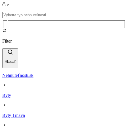
Čo
:
Filter
Hľadať
Nehnuteľnosti.sk
Byty
Byty Trnava