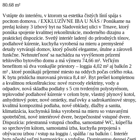
80.68 m²
Vstúpte do interiéru, v ktorom sa estetika čistých línií spája s
pocitom domova. / EXKLUZÍVNE IBA U NÁS / Ponúkame na
predaj krásny 3 izbový byt na Sladovníckej ulici v Trnave, ktorý
ponúka spojenie kvalitnej rekonštrukcie, moderného dizajnu a
praktickej dispozície. Svetlý interiér ladený do prírodných tónov,
podlahové kúrenie, kuchyňa vyrobená na mieru a premyslené
detaily vytvárajú domov, ktorý pôsobí elegantne, útulne a zároveň
funkčne. Nehnuteľnosť sa nachádza na vyvýšenom prízemí
tehlového bytového domu a má výmeru 74,66 m². Veľkým
benefitom sú dva vonkajšie priestory – loggia 4,02 m² aj balkón 2
m² , ktoré ponúkajú príjemné miesto na oddych počas celého roka.
K bytu prislúcha murovaná pivnica 8,4 m². Byt prešiel kompletnou
a kvalitnou rekonštrukciou: nové rozvody elektriny, vody a
odpadov, nová skladba podlahy s 5 cm tvrdeným polystyrénom,
teplovodné podlahové kúrenie v celom byte, vlastný plynový kotol,
anhydritový poter, nové omietky, maľovky a sadrokartónové stropy,
kvalitná kompozitná podlaha, nové obklady, dlažby a sanita,
klimatizácia, kuchynská linka vyrobená na mieru so vstavanými
spotrebičmi, nové interiérové dvere, bezpečnostné vstupné dvere.
Dispozícia: priestranná vstupná chodba, samostatné WC, kúpeľňa
so sprchovým kútom, samostatná izba, kuchyňa prepojená s
obývacou izbou / vstup na loggiu /, spálňa / na balkón /. Interiér
bytu pôsobí veľmi harmonicky a vzdušne. Dominantou dennej časti