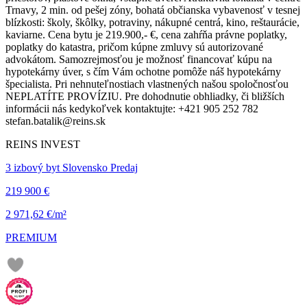
Trnavy, 2 min. od pešej zóny, bohatá občianska vybavenosť v tesnej
blízkosti: školy, škôlky, potraviny, nákupné centrá, kino, reštaurácie,
kaviarne. Cena bytu je 219.900,- €, cena zahŕňa právne poplatky,
poplatky do katastra, pričom kúpne zmluvy sú autorizované
advokátom. Samozrejmosťou je možnosť financovať kúpu na
hypotekárny úver, s čím Vám ochotne pomôže náš hypotekárny
špecialista. Pri nehnuteľnostiach vlastnených našou spoločnosťou
NEPLATÍTE PROVÍZIU. Pre dohodnutie obhliadky, či bližších
informácii nás kedykoľvek kontaktujte: +421 905 252 782
stefan.batalik@reins.sk
REINS INVEST
3 izbový byt Slovensko Predaj
219 900 €
2 971,62 €/m²
PREMIUM