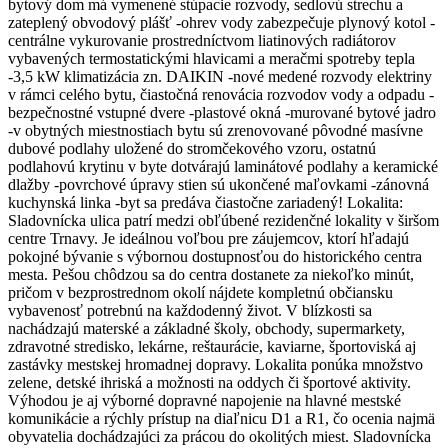
bytový dom má vymenené stúpacie rozvody, sedlovú strechu a
zateplený obvodový plášť -ohrev vody zabezpečuje plynový kotol -
centrálne vykurovanie prostredníctvom liatinových radiátorov
vybavených termostatickými hlavicami a meračmi spotreby tepla
-3,5 kW klimatizácia zn. DAIKIN -nové medené rozvody elektriny
v rámci celého bytu, čiastočná renovácia rozvodov vody a odpadu -
bezpečnostné vstupné dvere -plastové okná -murované bytové jadro
-v obytných miestnostiach bytu sú zrenovované pôvodné masívne
dubové podlahy uložené do stromčekového vzoru, ostatnú
podlahovú krytinu v byte dotvárajú laminátové podlahy a keramické
dlažby -povrchové úpravy stien sú ukončené maľovkami -zánovná
kuchynská linka -byt sa predáva čiastočne zariadený! Lokalita:
Sladovnícka ulica patrí medzi obľúbené rezidenčné lokality v širšom
centre Trnavy. Je ideálnou voľbou pre záujemcov, ktorí hľadajú
pokojné bývanie s výbornou dostupnosťou do historického centra
mesta. Pešou chôdzou sa do centra dostanete za niekoľko minút,
pričom v bezprostrednom okolí nájdete kompletnú občiansku
vybavenosť potrebnú na každodenný život. V blízkosti sa
nachádzajú materské a základné školy, obchody, supermarkety,
zdravotné stredisko, lekárne, reštaurácie, kaviarne, športoviská aj
zastávky mestskej hromadnej dopravy. Lokalita ponúka množstvo
zelene, detské ihriská a možnosti na oddych či športové aktivity.
Výhodou je aj výborné dopravné napojenie na hlavné mestské
komunikácie a rýchly prístup na diaľnicu D1 a R1, čo ocenia najmä
obyvatelia dochádzajúci za prácou do okolitých miest. Sladovnícka