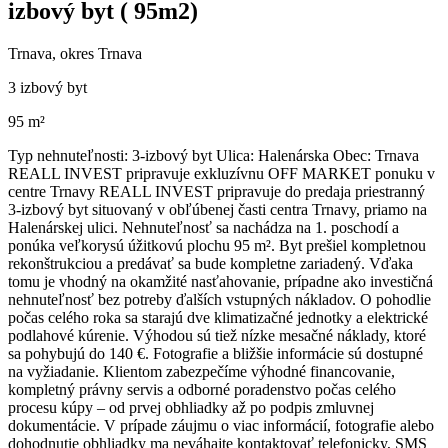
izbový byt ( 95m2)
Trnava, okres Trnava
3 izbový byt
95 m²
Typ nehnuteľnosti: 3-izbový byt Ulica: Halenárska Obec: Trnava
REALL INVEST pripravuje exkluzívnu OFF MARKET ponuku v
centre Trnavy REALL INVEST pripravuje do predaja priestranný
3-izbový byt situovaný v obľúbenej časti centra Trnavy, priamo na
Halenárskej ulici. Nehnuteľnosť sa nachádza na 1. poschodí a
ponúka veľkorysú úžitkovú plochu 95 m². Byt prešiel kompletnou
rekonštrukciou a predávať sa bude kompletne zariadený. Vďaka
tomu je vhodný na okamžité nasťahovanie, prípadne ako investičná
nehnuteľnosť bez potreby ďalších vstupných nákladov. O pohodlie
počas celého roka sa starajú dve klimatizačné jednotky a elektrické
podlahové kúrenie. Výhodou sú tiež nízke mesačné náklady, ktoré
sa pohybujú do 140 €. Fotografie a bližšie informácie sú dostupné
na vyžiadanie. Klientom zabezpečíme výhodné financovanie,
kompletný právny servis a odborné poradenstvo počas celého
procesu kúpy – od prvej obhliadky až po podpis zmluvnej
dokumentácie. V prípade záujmu o viac informácií, fotografie alebo
dohodnutie obhliadky ma neváhajte kontaktovať telefonicky, SMS