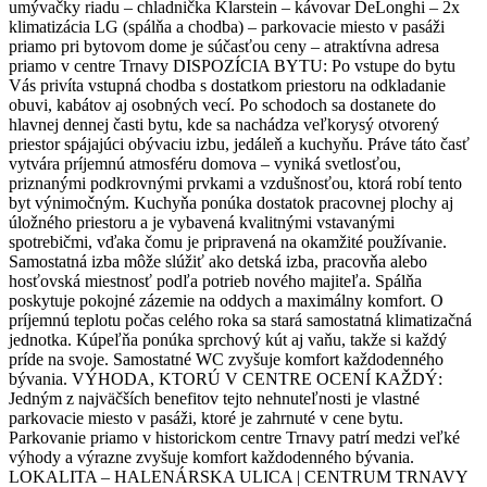
umývačky riadu – chladnička Klarstein – kávovar DeLonghi – 2x
klimatizácia LG (spálňa a chodba) – parkovacie miesto v pasáži
priamo pri bytovom dome je súčasťou ceny – atraktívna adresa
priamo v centre Trnavy DISPOZÍCIA BYTU: Po vstupe do bytu
Vás privíta vstupná chodba s dostatkom priestoru na odkladanie
obuvi, kabátov aj osobných vecí. Po schodoch sa dostanete do
hlavnej dennej časti bytu, kde sa nachádza veľkorysý otvorený
priestor spájajúci obývaciu izbu, jedáleň a kuchyňu. Práve táto časť
vytvára príjemnú atmosféru domova – vyniká svetlosťou,
priznanými podkrovnými prvkami a vzdušnosťou, ktorá robí tento
byt výnimočným. Kuchyňa ponúka dostatok pracovnej plochy aj
úložného priestoru a je vybavená kvalitnými vstavanými
spotrebičmi, vďaka čomu je pripravená na okamžité používanie.
Samostatná izba môže slúžiť ako detská izba, pracovňa alebo
hosťovská miestnosť podľa potrieb nového majiteľa. Spálňa
poskytuje pokojné zázemie na oddych a maximálny komfort. O
príjemnú teplotu počas celého roka sa stará samostatná klimatizačná
jednotka. Kúpeľňa ponúka sprchový kút aj vaňu, takže si každý
príde na svoje. Samostatné WC zvyšuje komfort každodenného
bývania. VÝHODA, KTORÚ V CENTRE OCENÍ KAŽDÝ:
Jedným z najväčších benefitov tejto nehnuteľnosti je vlastné
parkovacie miesto v pasáži, ktoré je zahrnuté v cene bytu.
Parkovanie priamo v historickom centre Trnavy patrí medzi veľké
výhody a výrazne zvyšuje komfort každodenného bývania.
LOKALITA – HALENÁRSKA ULICA | CENTRUM TRNAVY