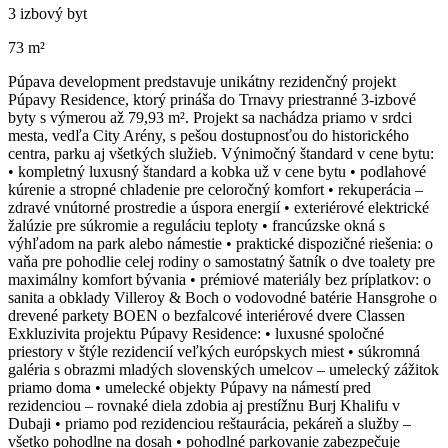
3 izbový byt
73 m²
Púpava development predstavuje unikátny rezidenčný projekt
Púpavy Residence, ktorý prináša do Trnavy priestranné 3-izbové
byty s výmerou až 79,93 m². Projekt sa nachádza priamo v srdci
mesta, vedľa City Arény, s pešou dostupnosťou do historického
centra, parku aj všetkých služieb. Výnimočný štandard v cene bytu:
• kompletný luxusný štandard a kobka už v cene bytu • podlahové
kúrenie a stropné chladenie pre celoročný komfort • rekuperácia –
zdravé vnútorné prostredie a úspora energií • exteriérové elektrické
žalúzie pre súkromie a reguláciu teploty • francúzske okná s
výhľadom na park alebo námestie • praktické dispozičné riešenia: o
vaňa pre pohodlie celej rodiny o samostatný šatník o dve toalety pre
maximálny komfort bývania • prémiové materiály bez príplatkov: o
sanita a obklady Villeroy & Boch o vodovodné batérie Hansgrohe o
drevené parkety BOEN o bezfalcové interiérové dvere Classen
Exkluzivita projektu Púpavy Residence: • luxusné spoločné
priestory v štýle rezidencií veľkých európskych miest • súkromná
galéria s obrazmi mladých slovenských umelcov – umelecký zážitok
priamo doma • umelecké objekty Púpavy na námestí pred
rezidenciou – rovnaké diela zdobia aj prestížnu Burj Khalifu v
Dubaji • priamo pod rezidenciou reštaurácia, pekáreň a služby –
všetko pohodlne na dosah • pohodlné parkovanie zabezpečuje