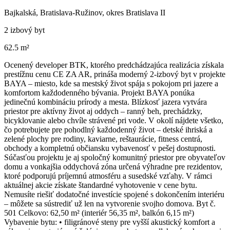
Bajkalská, Bratislava-Ružinov, okres Bratislava II
2 izbový byt
62.5 m²
Ocenený developer BTK, ktorého predchádzajúca realizácia získala
prestížnu cenu CE ZA AR, prináša moderný 2-izbový byt v projekte
BAYA – miesto, kde sa mestský život spája s pokojom pri jazere a
komfortom každodenného bývania. Projekt BAYA ponúka
jedinečnú kombináciu prírody a mesta. Blízkosť jazera vytvára
priestor pre aktívny život aj oddych – ranný beh, prechádzky,
bicyklovanie alebo chvíle strávené pri vode. V okolí nájdete všetko,
čo potrebujete pre pohodlný každodenný život – detské ihriská a
zelené plochy pre rodiny, kaviarne, reštaurácie, fitness centrá,
obchody a kompletnú občiansku vybavenosť v pešej dostupnosti.
Súčasťou projektu je aj spoločný komunitný priestor pre obyvateľov
domu a vonkajšia oddychová zóna určená výhradne pre rezidentov,
ktoré podporujú príjemnú atmosféru a susedské vzťahy. V rámci
aktuálnej akcie získate štandardné vyhotovenie v cene bytu.
Nemusíte riešiť dodatočné investície spojené s dokončením interiéru
– môžete sa sústrediť už len na vytvorenie svojho domova. Byt č.
501 Celkovo: 62,50 m² (interiér 56,35 m², balkón 6,15 m²)
Vybavenie bytu: • filigránové steny pre vyšší akustický komfort a