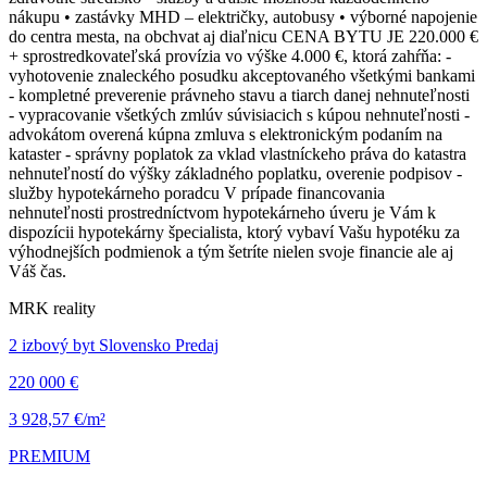
nákupu • zastávky MHD – električky, autobusy • výborné napojenie
do centra mesta, na obchvat aj diaľnicu CENA BYTU JE 220.000 €
+ sprostredkovateľská provízia vo výške 4.000 €, ktorá zahŕňa: -
vyhotovenie znaleckého posudku akceptovaného všetkými bankami
- kompletné preverenie právneho stavu a tiarch danej nehnuteľnosti
- vypracovanie všetkých zmlúv súvisiacich s kúpou nehnuteľnosti -
advokátom overená kúpna zmluva s elektronickým podaním na
kataster - správny poplatok za vklad vlastníckeho práva do katastra
nehnuteľností do výšky základného poplatku, overenie podpisov -
služby hypotekárneho poradcu V prípade financovania
nehnuteľnosti prostredníctvom hypotekárneho úveru je Vám k
dispozícii hypotekárny špecialista, ktorý vybaví Vašu hypotéku za
výhodnejších podmienok a tým šetríte nielen svoje financie ale aj
Váš čas.
MRK reality
2 izbový byt Slovensko Predaj
220 000 €
3 928,57 €/m²
PREMIUM