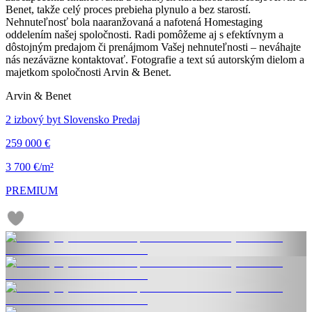
Benet, takže celý proces prebieha plynulo a bez starostí.
Nehnuteľnosť bola naaranžovaná a nafotená Homestaging
oddelením našej spoločnosti. Radi pomôžeme aj s efektívnym a
dôstojným predajom či prenájmom Vašej nehnuteľnosti – neváhajte
nás nezáväzne kontaktovať. Fotografie a text sú autorským dielom a
majetkom spoločnosti Arvin & Benet.
Arvin & Benet
2 izbový byt Slovensko Predaj
259 000 €
3 700 €/m²
PREMIUM