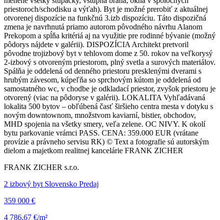
menené všetky stupačky, vstupná brána, okná v spoločných
priestoroch/schodisku a výťah). Byt je možné prerobiť z aktuálnej
otvorenej dispozície na funkčnú 3.izb dispozíciu. Táto dispozičná
zmena je navrhnutá priamo autorom pôvodného návrhu Alanom
Prekopom a spĺňa kritériá aj na využitie pre rodinné bývanie (možný
pôdorys nájdete v galérii). DISPOZÍCIA Architekt pretvoril
pôvodne trojizbový byt v tehlovom dome z 50. rokov na veľkorysý
2-izbový s otvoreným priestorom, plný svetla a surových materiálov.
Spálňa je oddelená od denného priestoru presklenými dverami s
hrubým závesom, kúpeľňa so sprchovým kútom je oddelená od
samostatného wc, v chodbe je odkladací priestor, zvyšok priestoru je
otvorený (viac na pôdoryse v galérii). LOKALITA Vyhľadávaná
lokalita 500 bytov – obľúbená časť širšieho centra mesta v dotyku s
novým downtownom, množstvom kaviarní, bistier, obchodov,
MHD spojenia na všetky smery, veľa zelene. OC NIVY. K okolí
bytu parkovanie vrámci PASS. CENA: 359.000 EUR (vrátane
provízie a právneho servisu RK) © Text a fotografie sú autorským
dielom a majetkom realitnej kancelárie FRANK ZICHER
FRANK ZICHER s.r.o.
2 izbový byt Slovensko Predaj
359 000 €
4 786,67 €/m²