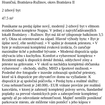
Hraničná, Bratislava-Ružinov, okres Bratislava II
2 izbový byt
47.5 m²
Ponúkame na predaj úplne nový, moderný 2-izbový byt v elitnom
rezidenčnom komplexe Nuppu. V jednej z najvyhľadávanejších
lokalít Bratislavy – Ružinov. Byt má 44 m² (disponuje balkónom 3,5
m²). Okna sú orientované na západ. Hlavné výhody bytu: • Byt je
úplne nový, ešte neobývaný. • V spálni je dostatok priestoru. • V
byte je realizovaná kompletná zvuková izolácia, čo zaručuje
maximálne tiché a pohodlné bývanie. • Moderná dispozícia spája
obývaciu izbu s kuchyňou. Komfort a vybavenosť komplexu: •
Rezidenti majú k dispozícii detské ihriská, oddychové zóny a
priestor na grilovanie. • V okolí sa nachádza kompletná občianska
vybavenosť – obchody, služby, MHD a športové možnosti. •
Posledné dve fotografie v inzeráte zobrazujú spoločné priestory,
ktoré sú k dispozície pre obyvateľov domu na vyžiadanie. K
dispozícii je aj spoločná práčovňa. • Predaj bytu a realitné služby:
Cena nehnuteľnosti je 240.000,- EUR vrátane provízie pre realitnú
kanceláriu, v ktorej je zahrnutý kompletný právny servis, štandardné
poplatky za prevod vlastníckych práv a zabezpečenie kompletnej
agendy až po odovzdanie nehnuteľnosti. Majiteľ nemôže ponúknuť
parkovacie miesto, ale môžeme vám pomôcť s jeho kúpou v