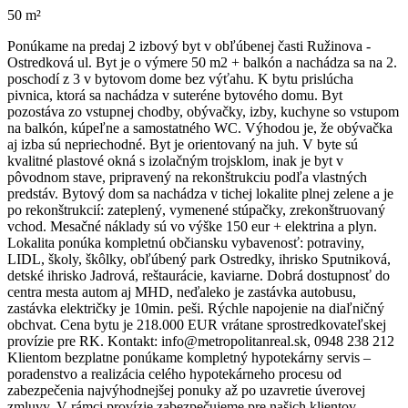
50 m²
Ponúkame na predaj 2 izbový byt v obľúbenej časti Ružinova -
Ostredková ul. Byt je o výmere 50 m2 + balkón a nachádza sa na 2.
poschodí z 3 v bytovom dome bez výťahu. K bytu prislúcha
pivnica, ktorá sa nachádza v suteréne bytového domu. Byt
pozostáva zo vstupnej chodby, obývačky, izby, kuchyne so vstupom
na balkón, kúpeľne a samostatného WC. Výhodou je, že obývačka
aj izba sú nepriechodné. Byt je orientovaný na juh. V byte sú
kvalitné plastové okná s izolačným trojsklom, inak je byt v
pôvodnom stave, pripravený na rekonštrukciu podľa vlastných
predstáv. Bytový dom sa nachádza v tichej lokalite plnej zelene a je
po rekonštrukcií: zateplený, vymenené stúpačky, zrekonštruovaný
vchod. Mesačné náklady sú vo výške 150 eur + elektrina a plyn.
Lokalita ponúka kompletnú občiansku vybavenosť: potraviny,
LIDL, školy, škôlky, obľúbený park Ostredky, ihrisko Sputniková,
detské ihrisko Jadrová, reštaurácie, kaviarne. Dobrá dostupnosť do
centra mesta autom aj MHD, neďaleko je zastávka autobusu,
zastávka električky je 10min. peši. Rýchle napojenie na diaľničný
obchvat. Cena bytu je 218.000 EUR vrátane sprostredkovateľskej
provízie pre RK. Kontakt: info@metropolitanreal.sk, 0948 238 212
Klientom bezplatne ponúkame kompletný hypotekárny servis –
poradenstvo a realizácia celého hypotekárneho procesu od
zabezpečenia najvýhodnejšej ponuky až po uzavretie úverovej
zmluvy. V rámci provízie zabezpečujeme pre našich klientov