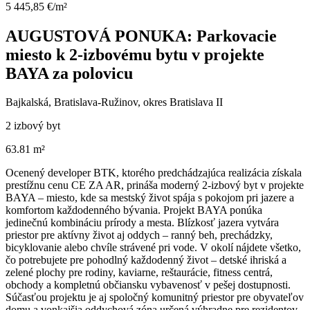
5 445,85 €/m²
AUGUSTOVÁ PONUKA: Parkovacie
miesto k 2-izbovému bytu v projekte
BAYA za polovicu
Bajkalská, Bratislava-Ružinov, okres Bratislava II
2 izbový byt
63.81 m²
Ocenený developer BTK, ktorého predchádzajúca realizácia získala
prestížnu cenu CE ZA AR, prináša moderný 2-izbový byt v projekte
BAYA – miesto, kde sa mestský život spája s pokojom pri jazere a
komfortom každodenného bývania. Projekt BAYA ponúka
jedinečnú kombináciu prírody a mesta. Blízkosť jazera vytvára
priestor pre aktívny život aj oddych – ranný beh, prechádzky,
bicyklovanie alebo chvíle strávené pri vode. V okolí nájdete všetko,
čo potrebujete pre pohodlný každodenný život – detské ihriská a
zelené plochy pre rodiny, kaviarne, reštaurácie, fitness centrá,
obchody a kompletnú občiansku vybavenosť v pešej dostupnosti.
Súčasťou projektu je aj spoločný komunitný priestor pre obyvateľov
domu a vonkajšia oddychová zóna určená výhradne pre rezidentov,