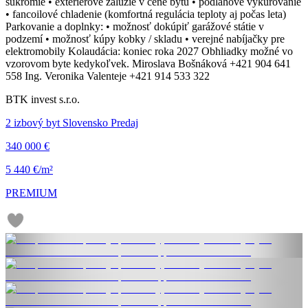
súkromie • exteriérové žalúzie v cene bytu • podlahové vykurovanie
• fancoilové chladenie (komfortná regulácia teploty aj počas leta)
Parkovanie a doplnky: • možnosť dokúpiť garážové státie v
podzemí • možnosť kúpy kobky / skladu • verejné nabíjačky pre
elektromobily Kolaudácia: koniec roka 2027 Obhliadky možné vo
vzorovom byte kedykoľvek. Miroslava Bošnáková +421 904 641
558 Ing. Veronika Valenteje +421 914 533 322
BTK invest s.r.o.
2 izbový byt Slovensko Predaj
340 000 €
5 440 €/m²
PREMIUM