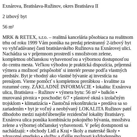
Exnárova, Bratislava-Ružinov, okres Bratislava II
2 izbový byt
56 m²
MRK & RETEX, s.r.o. – realitná kancelária pôsobiaca na realitnom
trhu od roku 1999 Vám ponúka na predaj priestranný 2-izbový byt
vo vyhľadávanej časti bratislavského Ružinova na Exnárovej ulici.
Nachádza sa v príjemnom prostredí s množstvom zelene,
kompletnou občianskou vybavenosťou a výbornou dostupnosťou
do centra mesta. Veľkou výhodou je praktická dispozícia, príjemná
výmera a možnosť prispôsobiť si interiér presne podľa vlastných
predstáv. Byt je vhodný ako vlastné bývanie aj investícia na
prenájom. Vieme pomôcť s kompletnou prerábkou - kvalitne za
rozumné ceny. ZÁKLADNÉ INFORMÁCIE • lokalita: Exnárova
ulica, Bratislava – Ružinov • výmera bytu: 56 m² • balkón •
murovaná pivnica • poschodie: 6/7 • plastové okná s izolačným
trojsklom • klimatizácia • čiastočná rekonštrukcia • predáva sa so
zariadením • byt je voľný a neobývaný LOKALITA Ružinov patrí
dlhodobo medzi najobľúbenejšie rezidenčné lokality Bratislavy.
Exnárova ulica ponúka kombináciu pokojného bývania, množstva
zelene a výbornej občianskej vybavenosti. V pešej dostupnosti sa
nachádzajú: • obchody Lidl a Kraj • školy a materské školy •
zdravotné stredisko • služby a ďalšie možnosti každodenného