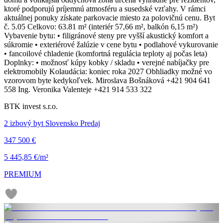
ktoré podporujú príjemnú atmosféru a susedské vzťahy. V rámci
aktuálnej ponuky získate parkovacie miesto za polovičnú cenu. Byt
č. 5.05 Celkovo: 63.81 m² (interiér 57,66 m², balkón 6,15 m²)
Vybavenie bytu: • filigránové steny pre vyšší akustický komfort a
súkromie • exteriérové žalúzie v cene bytu • podlahové vykurovanie
• fancoilové chladenie (komfortná regulácia teploty aj počas leta)
Doplnky: • možnosť kúpy kobky / skladu • verejné nabíjačky pre
elektromobily Kolaudácia: koniec roka 2027 Obhliadky možné vo
vzorovom byte kedykoľvek. Miroslava Bošnáková +421 904 641
558 Ing. Veronika Valenteje +421 914 533 322
BTK invest s.r.o.
2 izbový byt Slovensko Predaj
347 500 €
5 445,85 €/m²
PREMIUM