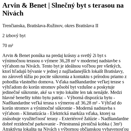
Arvin & Benet | Slnečný byt s terasou na
Nivách
Trenčianska, Bratislava-Ružinov, okres Bratislava II
2 izbový byt
70 m²
Arvin & Benet ponúka na predaj krásny a svetlý 2i byt s
výnimočnou terasou o výmere 36,28 m² v modernej nadstavbe s
výťahom na Nivách. Tento byt je ideálnou voľbou pre všetkých,
ktorí hľadajú bývanie v jednej z najžiadanejších lokalít Bratislavy,
no zároveň túžia po pocite súkromia a kontaktu s prírodou priamo z
pohodlia vlastného domova. Vďaka nadštandardne veľkej terase s
výhľadom do korún stromov pôsobí byt vzdušne a poskytuje
jedinečné súkromie, aké sa v tejto lokalite len tak nenájde. Medzi
hlavné benefity tohto bytu patria: - Výborná dispozícia bytu -
Nadštandardne veľká terasa s výmerou až 36,28 m² - Výhľad do
korún stromov a výnimočné súkromie - Moderná nadstavba s
výťahom - Klimatizácia - Elektrická markíza vďaka, ktorej sa
znásobuje využiteľnosť terasy - Exteriérové žalúzie - Nadštandardne
dobré rezidenčné parkovanie - Priestranná pivničná kobka ( 3m²)
Atraktívna lokalita na Nivách s výbornou občianskou vybavenosťou