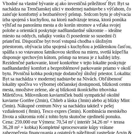
Vhodné na vlastné bývanie aj ako investičná príležitosť Byt: Byt sa
nachádza na Trenčianskej ulici v modernej nadstavbe s výťahom, čo
zaisťuje komfortný a bezbariérový prístup. Srdcom bytu je obývacia
izba spojená s kuchyňou, na ktorú nadväzuje terasa, ktorá ponúka
výhľad na panorámu mesta a do korún stromov a vďaka svojej
polohe a orientácii poskytuje nadštandardné súkromie – ideálne
miesto na oddych, raňajky vonku či posedenie so susedmi či
priateľmi. Dispozične byt tvorí vstupná chodba s úložným
priestorom, obývacia izba spojená s kuchyňou a jedálenskou časťou,
spálňa s so vstavanou šatníkovou skriňou na mieru, svetlá kúpeľňa
disponuje sprchovým kútom, prístup na terasu je z každej izby.
Rezidenčné parkovanie, ktoré konkrétne v tejto lokalite poskytuje
nadštandardný komfort a bezproblémové parkovanie priamo v okolí
bytu. Pivničná kobka poskytuje dodatočný úložný priestor. Lokalita:
Byt sa nachádza v modernej nadstavbe na Nivách. Obľúbenosť
lokality spočíva vo výbornej občianskej dostupnosti, blízkosti centra
mesta, množstve zelene, ale aj blízkosti ikoníckého trhoviska
Miletičova. Milovníkom kaviarničiek budú sympatické okolité
kaviarne Gorifee (2min), Chlieb a láska (3min) alebo aj blízky Mint
(5min). Nákupné centrum Nivy sa nachádza taktiež v pešej
vzdialenosti ( 8min), Tesco expres (5min). Kombinácia mestského
života a súkromia robí z tohto bytu skutočne ojedinelú ponuku.
Cena: 259.000 eur Výmera: 70,54 m² ( interiér 34,26 m² + terasa
36,28 m² + kobka) Kompletné sprocesovanie kúpy vrátane
zabezpečenia financovania a ostatných náležitostí zastrešuje Arvin &