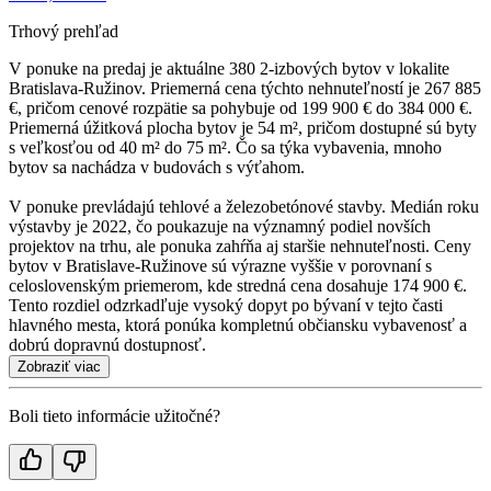
Trhový prehľad
V ponuke na predaj je aktuálne 380 2-izbových bytov v lokalite
Bratislava-Ružinov. Priemerná cena týchto nehnuteľností je 267 885
€, pričom cenové rozpätie sa pohybuje od 199 900 € do 384 000 €.
Priemerná úžitková plocha bytov je 54 m², pričom dostupné sú byty
s veľkosťou od 40 m² do 75 m². Čo sa týka vybavenia, mnoho
bytov sa nachádza v budovách s výťahom.
V ponuke prevládajú tehlové a železobetónové stavby. Medián roku
výstavby je 2022, čo poukazuje na významný podiel novších
projektov na trhu, ale ponuka zahŕňa aj staršie nehnuteľnosti. Ceny
bytov v Bratislave-Ružinove sú výrazne vyššie v porovnaní s
celoslovenským priemerom, kde stredná cena dosahuje 174 900 €.
Tento rozdiel odzrkadľuje vysoký dopyt po bývaní v tejto časti
hlavného mesta, ktorá ponúka kompletnú občiansku vybavenosť a
dobrú dopravnú dostupnosť.
Zobraziť viac
Boli tieto informácie užitočné?