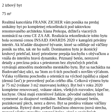
2 izbový byt
75 m²
Realitná kancelária FRANK ZICHER vám ponúka na predaj
unikátny byt po kompletnej rekonštrukcii pod taktovkou
renomovaného architekta Alana Prekopa, držiteľa viacerých
nominácií na cenu CE ZA AR. Realizácia rekonštrukcie tohto bytu
bola ocenená cenou INSAID AWARDS 2020 v kategórii privátny
interiér. Ak hľadáte dizajnové bývanie, ktoré sa odlišuje od väčšiny
ponúk na trhu, tak ste ho našli. Dominantou bytu je ikonický
kruhový priehľad, ktorý prirodzene prepája kuchyňu s obývačkou a
vnáša do interiéru hravú dynamiku. Priznaný betón, nerezové
detaily a precízna práca s priestorom bez zbytočných priečok
vytvárajú atmosféru moderného mestského bytu. Byt sa nachádza na
Budovateľskej ulici, na 5tom zo 6 tich poschodí s novším výťahom.
Vďaka vyššiemu poschodiu a orientácii na východ (spálňa) a západ
(denná časť) je presvetlený počas celého dňa. Celková výmera bytu
je 75 m2 (vrátane 3 m2 murovanej kobky). Byt bol v roku 2020
kompletne renovovaný, vrátane okien, všetkých rozvodov, kúpeľne,
kuchyne. Okná majú exteriérové žalúzie, pôvodné radiátory boli
vymenené za dizajnové vertikálne. Materiály: priznaný betón,
pozinkovaný plech, nerez a drevo. Byt sa predáva vrátane väčšiny
zariadenia. Bytový dom prešiel čiastočnou obnovou (nová strecha,