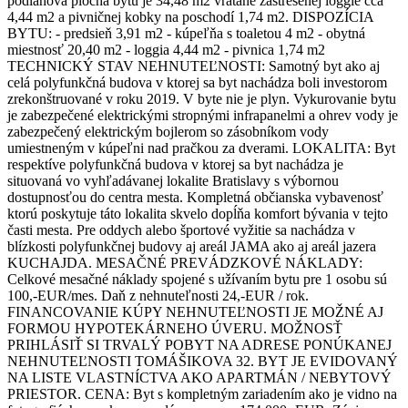
podlahová plocha bytu je 34,48 m2 vrátane zastrešenej loggie cca
4,44 m2 a pivničnej kobky na poschodí 1,74 m2. DISPOZÍCIA
BYTU: - predsieň 3,91 m2 - kúpeľňa s toaletou 4 m2 - obytná
miestnosť 20,40 m2 - loggia 4,44 m2 - pivnica 1,74 m2
TECHNICKÝ STAV NEHNUTEĽNOSTI: Samotný byt ako aj
celá polyfunkčná budova v ktorej sa byt nachádza boli investorom
zrekonštruované v roku 2019. V byte nie je plyn. Vykurovanie bytu
je zabezpečené elektrickými stropnými infrapanelmi a ohrev vody je
zabezpečený elektrickým bojlerom so zásobníkom vody
umiestneným v kúpeľni nad pračkou za dverami. LOKALITA: Byt
respektíve polyfunkčná budova v ktorej sa byt nachádza je
situovaná vo vyhľadávanej lokalite Bratislavy s výbornou
dostupnosťou do centra mesta. Kompletná občianska vybavenosť
ktorú poskytuje táto lokalita skvelo dopĺňa komfort bývania v tejto
časti mesta. Pre oddych alebo športové vyžitie sa nachádza v
blízkosti polyfunkčnej budovy aj areál JAMA ako aj areál jazera
KUCHAJDA. MESAČNÉ PREVÁDZKOVÉ NÁKLADY:
Celkové mesačné náklady spojené s užívaním bytu pre 1 osobu sú
100,-EUR/mes. Daň z nehnuteľnosti 24,-EUR / rok.
FINANCOVANIE KÚPY NEHNUTEĽNOSTI JE MOŽNÉ AJ
FORMOU HYPOTEKÁRNEHO ÚVERU. MOŽNOSŤ
PRIHLÁSIŤ SI TRVALÝ POBYT NA ADRESE PONÚKANEJ
NEHNUTEĽNOSTI TOMÁŠIKOVA 32. BYT JE EVIDOVANÝ
NA LISTE VLASTNÍCTVA AKO APARTMÁN / NEBYTOVÝ
PRIESTOR. CENA: Byt s kompletným zariadením ako je vidno na