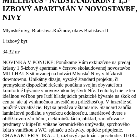
MILLHAUS - NADŠTANDARDNÝ 1,5-
IZBOVÝ APARTMÁN V NOVOSTAVBE,
NIVY
Mlynské nivy, Bratislava-Ružinov, okres Bratislava II
1 izbový byt
34.32 m²
NOVINKA V PONUKE: Ponúkame Vám exkluzívne na predaj
krásny 1,5-izbový apartmán v čerstvo skolaudovanej novostavbe
MILLHAUS situovanej na bulvári Mlynské Nivy v blízkosti
downtownu. Unikátny dizajn, vysoký štandard projektu, či
premyslené dispozičné riešenie ponúknu svojim obyvateľom
komfortné bývanie v novovzniknutej štvrti Nív. Tento byt nie je len
ideálnou voľbou pre ľudí hľadajúcich praktické bývanie na skok od
centra, ale aj výnimočnou investičnou príležitosťou. V inzeráte sú
použité vizualizácie. Byt sa predáva v štandarde. Štandard zahŕňa
laminátovú podlahu s vysokou odolnosťou, interiérové dvere s
oblôžkovou zárubňou, elektroinštaláciu, obklad, zariaďovacie
predmety v kúpeľni vrátane keramického umývadla, sprchového
kúta s vaničkou a WC, spínače a zásuvky, optické pripojenie.
CHARAKTERISTIKA: - 1,5-izbový apartmán - poschodie: 11/18 -