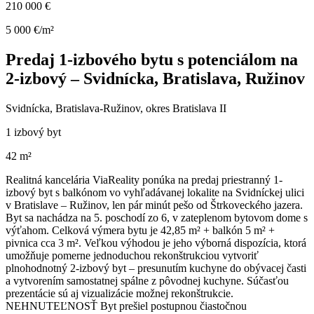
210 000 €
5 000 €/m²
Predaj 1-izbového bytu s potenciálom na
2-izbový – Svidnícka, Bratislava, Ružinov
Svidnícka, Bratislava-Ružinov, okres Bratislava II
1 izbový byt
42 m²
Realitná kancelária ViaReality ponúka na predaj priestranný 1-
izbový byt s balkónom vo vyhľadávanej lokalite na Svidníckej ulici
v Bratislave – Ružinov, len pár minút pešo od Štrkoveckého jazera.
Byt sa nachádza na 5. poschodí zo 6, v zateplenom bytovom dome s
výťahom. Celková výmera bytu je 42,85 m² + balkón 5 m² +
pivnica cca 3 m². Veľkou výhodou je jeho výborná dispozícia, ktorá
umožňuje pomerne jednoduchou rekonštrukciou vytvoriť
plnohodnotný 2-izbový byt – presunutím kuchyne do obývacej časti
a vytvorením samostatnej spálne z pôvodnej kuchyne. Súčasťou
prezentácie sú aj vizualizácie možnej rekonštrukcie.
NEHNUTEĽNOSŤ Byt prešiel postupnou čiastočnou