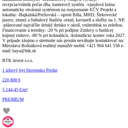
recepcia/vrátnik počas dňa, kamerový systém. -vjazdová brána
automaticky otváraná systémom na rozpoznanie EČV Projekt a
lokalita: -Bajkalská/Prešovská – oproti Billa, MHD, Štrkovecké
jazero, zimný a futbalový štadión -retail, kaviareň a služby na 1. NP,
-plánované najväčšie detské ihrisko v okolí, vnútroblok so zeleňou.
Financovanie a termíny: -20 % pri podpise Zmluvy o budúcej
kúpnej zmluve, -80 % pri kolaudácii, -kolaudácia: koniec roka 2027.
V prípade záujmu o stretnutie nás prosím neváhajte kontaktovať na:
Miroslava Bošnáková realitný manažér mobil: +421 904 641 558 e-
mail: baya@btk.sk
BTK invest s.r.o.
1 izbový byt Slovensko Predaj
220 800 €
5 144,45 €/m²
PREMIUM