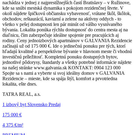
nachádza v jednej z najprestížnejších častí Bratislavy – v Ružinove,
kde sa snúbi mestská dynamika s pokojom rezidenčnej štvrte. V
okolí nájdete špičkovú občiansku vybavenosť, vrátane škôl, škôlok,
obchodov, reštaurácií, kaviarní a zelene na aktívny oddych - to
všetko v pešej dostupnosti len pár minút od vášho vysnívaného
bývania. Lokalita ponúka rýchlu dostupnosť do centra mesta aj na
diaľnicu, čím zabezpečuje ideálne spojenie pre pracujúcich aj
rodiny. Ceny jednoizbových apartmánov v GALVANIA Rezidencie
začínajú už od 175 000 €. Ide o jedinečnú ponuku pre tých, ktorí
hľadajú kvalitné a perspektívne bývanie v hlavnom meste či vhodnú
investičnú príležitosť. Kompletnú ponuku dostupných bytov,
jednotlivé pôdorysy, štandardy a všetky potrebné informácie nájdete
na našej stránke www.galvania.sk KONTAKT: 0904 123 000
Spojte sa s nami a vyberte si svoj ideálny domov v GALVANIA
Rezidencie – mieste, kde sa spája štýl, komfort a prvotriedna
lokalita, ešte dnes.
TATRA REAL, a.s.
1 izbový byt Slovensko Predaj
175 000 €
4 375 €/m²