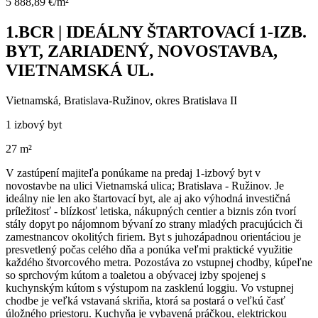
5 888,89 €/m²
1.BCR | IDEÁLNY ŠTARTOVACÍ 1-IZB.
BYT, ZARIADENÝ, NOVOSTAVBA,
VIETNAMSKÁ UL.
Vietnamská, Bratislava-Ružinov, okres Bratislava II
1 izbový byt
27 m²
V zastúpení majiteľa ponúkame na predaj 1-izbový byt v
novostavbe na ulici Vietnamská ulica; Bratislava - Ružinov. Je
ideálny nie len ako štartovací byt, ale aj ako výhodná investičná
príležitosť - blízkosť letiska, nákupných centier a biznis zón tvorí
stály dopyt po nájomnom bývaní zo strany mladých pracujúcich či
zamestnancov okolitých firiem. Byt s juhozápadnou orientáciou je
presvetlený počas celého dňa a ponúka veľmi praktické využitie
každého štvorcového metra. Pozostáva zo vstupnej chodby, kúpeľne
so sprchovým kútom a toaletou a obývacej izby spojenej s
kuchynským kútom s výstupom na zasklenú loggiu. Vo vstupnej
chodbe je veľká vstavaná skriňa, ktorá sa postará o veľkú časť
úložného priestoru. Kuchyňa je vybavená práčkou, elektrickou