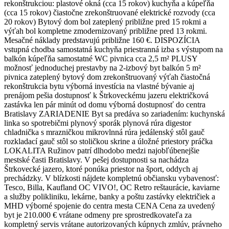
rekonštrukciou: plastové okná (cca 15 rokov) kuchyňa a kúpeľňa
(cca 15 rokov) čiastočne zrekonštruované elektrické rozvody (cca
20 rokov) Bytový dom bol zateplený približne pred 15 rokmi a
výťah bol kompletne zmodernizovaný približne pred 13 rokmi.
Mesačné náklady predstavujú približne 160 €. DISPOZÍCIA
vstupná chodba samostatná kuchyňa priestranná izba s výstupom na
balkón kúpeľňa samostatné WC pivnica cca 2,5 m² PLUSY
možnosť jednoduchej prestavby na 2-izbový byt balkón 5 m²
pivnica zateplený bytový dom zrekonštruovaný výťah čiastočná
rekonštrukcia bytu výborná investícia na vlastné bývanie aj
prenájom pešia dostupnosť k Štrkoveckému jazeru električková
zastávka len pár minút od domu výborná dostupnosť do centra
Bratislavy ZARIADENIE Byt sa predáva so zariadením: kuchynská
linka so spotrebičmi plynový sporák plynová rúra digestor
chladnička s mrazničkou mikrovlnná rúra jedálenský stôl gauč
rozkladací gauč stôl so stoličkou skrine a úložné priestory práčka
LOKALITA Ružinov patrí dlhodobo medzi najobľúbenejšie
mestské časti Bratislavy. V pešej dostupnosti sa nachádza
Štrkovecké jazero, ktoré ponúka priestor na šport, oddych aj
prechádzky. V blízkosti nájdete kompletnú občiansku vybavenosť:
Tesco, Billa, Kaufland OC VIVO!, OC Retro reštaurácie, kaviarne
a služby polikliniku, lekárne, banky a poštu zastávky električiek a
MHD výborné spojenie do centra mesta CENA Cena za uvedený
byt je 210.000 € vrátane odmeny pre sprostredkovateľa za
kompletný servis vrátane autorizovaných kúpnych zmlúv, právneho