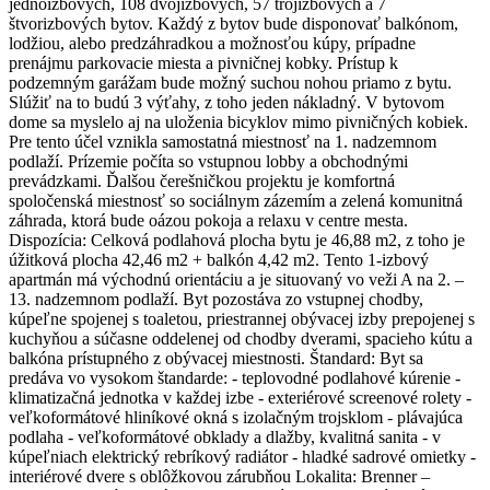
jednoizbových, 108 dvojizbových, 57 trojizbových a 7
štvorizbových bytov. Každý z bytov bude disponovať balkónom,
lodžiou, alebo predzáhradkou a možnosťou kúpy, prípadne
prenájmu parkovacie miesta a pivničnej kobky. Prístup k
podzemným garážam bude možný suchou nohou priamo z bytu.
Slúžiť na to budú 3 výťahy, z toho jeden nákladný. V bytovom
dome sa myslelo aj na uloženia bicyklov mimo pivničných kobiek.
Pre tento účel vznikla samostatná miestnosť na 1. nadzemnom
podlaží. Prízemie počíta so vstupnou lobby a obchodnými
prevádzkami. Ďalšou čerešničkou projektu je komfortná
spoločenská miestnosť so sociálnym zázemím a zelená komunitná
záhrada, ktorá bude oázou pokoja a relaxu v centre mesta.
Dispozícia: Celková podlahová plocha bytu je 46,88 m2, z toho je
úžitková plocha 42,46 m2 + balkón 4,42 m2. Tento 1-izbový
apartmán má východnú orientáciu a je situovaný vo veži A na 2. –
13. nadzemnom podlaží. Byt pozostáva zo vstupnej chodby,
kúpeľne spojenej s toaletou, priestrannej obývacej izby prepojenej s
kuchyňou a súčasne oddelenej od chodby dverami, spacieho kútu a
balkóna prístupného z obývacej miestnosti. Štandard: Byt sa
predáva vo vysokom štandarde: - teplovodné podlahové kúrenie -
klimatizačná jednotka v každej izbe - exteriérové screenové rolety -
veľkoformátové hliníkové okná s izolačným trojsklom - plávajúca
podlaha - veľkoformátové obklady a dlažby, kvalitná sanita - v
kúpeľniach elektrický rebríkový radiátor - hladké sadrové omietky -
interiérové dvere s oblôžkovou zárubňou Lokalita: Brenner –