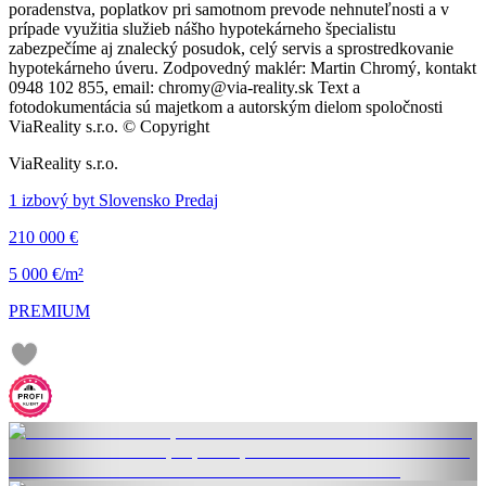
poradenstva, poplatkov pri samotnom prevode nehnuteľnosti a v
prípade využitia služieb nášho hypotekárneho špecialistu
zabezpečíme aj znalecký posudok, celý servis a sprostredkovanie
hypotekárneho úveru. Zodpovedný maklér: Martin Chromý, kontakt
0948 102 855, email: chromy@via-reality.sk Text a
fotodokumentácia sú majetkom a autorským dielom spoločnosti
ViaReality s.r.o. © Copyright
ViaReality s.r.o.
1 izbový byt Slovensko Predaj
210 000 €
5 000 €/m²
PREMIUM