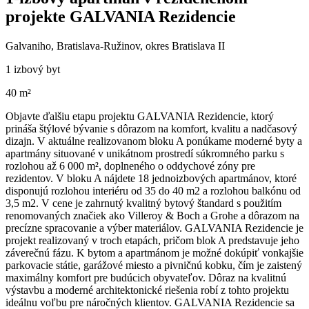
projekte GALVANIA Rezidencie
Galvaniho, Bratislava-Ružinov, okres Bratislava II
1 izbový byt
40 m²
Objavte ďalšiu etapu projektu GALVANIA Rezidencie, ktorý
prináša štýlové bývanie s dôrazom na komfort, kvalitu a nadčasový
dizajn. V aktuálne realizovanom bloku A ponúkame moderné byty a
apartmány situované v unikátnom prostredí súkromného parku s
rozlohou až 6 000 m², doplneného o oddychové zóny pre
rezidentov. V bloku A nájdete 18 jednoizbových apartmánov, ktoré
disponujú rozlohou interiéru od 35 do 40 m2 a rozlohou balkónu od
3,5 m2. V cene je zahrnutý kvalitný bytový štandard s použitím
renomovaných značiek ako Villeroy & Boch a Grohe a dôrazom na
precízne spracovanie a výber materiálov. GALVANIA Rezidencie je
projekt realizovaný v troch etapách, pričom blok A predstavuje jeho
záverečnú fázu. K bytom a apartmánom je možné dokúpiť vonkajšie
parkovacie státie, garážové miesto a pivničnú kobku, čím je zaistený
maximálny komfort pre budúcich obyvateľov. Dôraz na kvalitnú
výstavbu a moderné architektonické riešenia robí z tohto projektu
ideálnu voľbu pre náročných klientov. GALVANIA Rezidencie sa