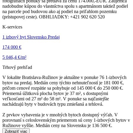
fotografiách ponuky sa predáva za cenu 174.000,-EUR. Záujemca
nadobudne kúpou do vlastníctva spolu s apartmánom taktiež podiel
na parcele pod budovou ako aj podiel na priľahlom pozemku
(prístupovej ceste). OBHLIADKY: +421 902 620 520
K-services
1 izbový byt Slovensko Predaj
174 000 €
5 046,4 €/m²
Trhový prehľad
V lokalite Bratislava-Ružinov je aktuálne v ponuke 76 1-izbových
bytov na predaj. Medián ceny týchto nehnuteľností je 181 000 €,
pričom cenové rozpätie sa pohybuje od 145 000 € do 250 000 €.
Priemerná úžitková plocha bytov je 37 m², s dostupnými
veľkosťami od 27 m² do 58 m². V ponuke sa najčastejšie
nachádzajú byty v budovách typu zmiešaná a tehlová.
Z prvkov vybavenia je v mnohých bytoch dostupný výťah. V
porovnaní s celoslovenským priemerom sú ceny 1-izbových bytov v
Ružinove vyššie. Medián ceny na Slovensku je 136 500 €.
Zobraziť viac