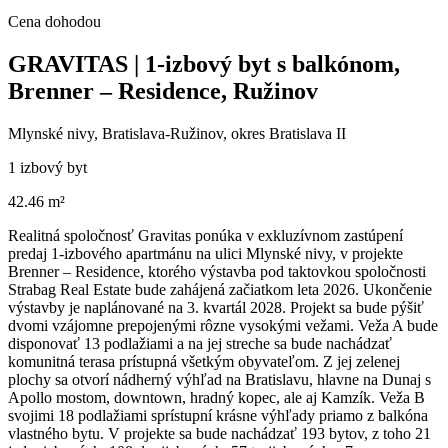
Cena dohodou
GRAVITAS | 1-izbový byt s balkónom,
Brenner – Residence, Ružinov
Mlynské nivy, Bratislava-Ružinov, okres Bratislava II
1 izbový byt
42.46 m²
Realitná spoločnosť Gravitas ponúka v exkluzívnom zastúpení
predaj 1-izbového apartmánu na ulici Mlynské nivy, v projekte
Brenner – Residence, ktorého výstavba pod taktovkou spoločnosti
Strabag Real Estate bude zahájená začiatkom leta 2026. Ukončenie
výstavby je naplánované na 3. kvartál 2028. Projekt sa bude pýšiť
dvomi vzájomne prepojenými rôzne vysokými vežami. Veža A bude
disponovať 13 podlažiami a na jej streche sa bude nachádzať
komunitná terasa prístupná všetkým obyvateľom. Z jej zelenej
plochy sa otvorí nádherný výhľad na Bratislavu, hlavne na Dunaj s
Apollo mostom, downtown, hradný kopec, ale aj Kamzík. Veža B
svojimi 18 podlažiami sprístupní krásne výhľady priamo z balkóna
vlastného bytu. V projekte sa bude nachádzať 193 bytov, z toho 21