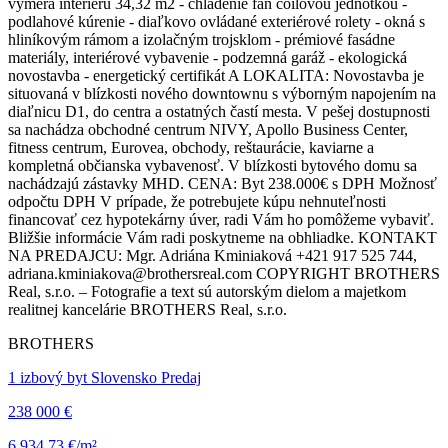
výmera interiéru 34,32 m2 - chladenie fan coilovou jednotkou -
podlahové kúrenie - diaľkovo ovládané exteriérové rolety - okná s
hliníkovým rámom a izolačným trojsklom - prémiové fasádne
materiály, interiérové vybavenie - podzemná garáž - ekologická
novostavba - energetický certifikát A LOKALITA: Novostavba je
situovaná v blízkosti nového downtownu s výborným napojením na
diaľnicu D1, do centra a ostatných častí mesta. V pešej dostupnosti
sa nachádza obchodné centrum NIVY, Apollo Business Center,
fitness centrum, Eurovea, obchody, reštaurácie, kaviarne a
kompletná občianska vybavenosť. V blízkosti bytového domu sa
nachádzajú zástavky MHD. CENA: Byt 238.000€ s DPH Možnosť
odpočtu DPH V prípade, že potrebujete kúpu nehnuteľnosti
financovať cez hypotekárny úver, radi Vám ho pomôžeme vybaviť.
Bližšie informácie Vám radi poskytneme na obhliadke. KONTAKT
NA PREDAJCU: Mgr. Adriána Kminiaková +421 917 525 744,
adriana.kminiakova@brothersreal.com COPYRIGHT BROTHERS
Real, s.r.o. – Fotografie a text sú autorským dielom a majetkom
realitnej kancelárie BROTHERS Real, s.r.o.
BROTHERS
1 izbový byt Slovensko Predaj
238 000 €
6 934,73 €/m²