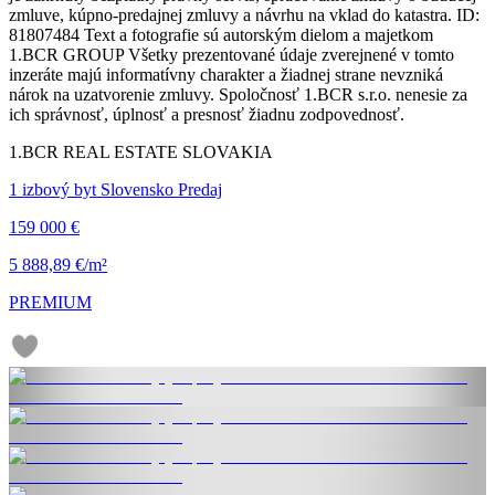
zmluve, kúpno-predajnej zmluvy a návrhu na vklad do katastra. ID:
81807484 Text a fotografie sú autorským dielom a majetkom
1.BCR GROUP Všetky prezentované údaje zverejnené v tomto
inzeráte majú informatívny charakter a žiadnej strane nevzniká
nárok na uzatvorenie zmluvy. Spoločnosť 1.BCR s.r.o. nenesie za
ich správnosť, úplnosť a presnosť žiadnu zodpovednosť.
1.BCR REAL ESTATE SLOVAKIA
1 izbový byt Slovensko Predaj
159 000 €
5 888,89 €/m²
PREMIUM