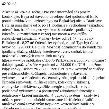
42.92 m²
Získajte až 7% p.a. ročne ! Pre viac informácií nás prosím
kontaktujte. Baya od stavebno-developerskej spoločnosti BTK
ponúka exkluzívne 1-izbové byty na Bajkalskej ulici v Bratislave.
Byty sú umiestnené od 5. po 11. podlažie s východnou / západnou
orientáciou, balkónom, vo vysokom štandarde s podlahovým
kúrením, klimatizáciou v každej miestnosti a vonkajšími
elektrickými žalúziami. Výmery bytov od: 31,47 - 35,35 m²
Balkóny: 6 - 8,27 m² Orientácie: východ, západ Typ: byt Cena
bytov od : 220.800 € s DPH Možnosť dozariadenia do štandardu
(podlahy, dlažby, obklady, interiérové dvere, sanita), taktiež
možnosť klientských zmien. link na byty:
https://www.baya.btk.sk/sk/floor/5 Parkovanie a doplnky: -možnosť
dokúpiť garážové státie v podzemí za 34.000 € s DPH , -možnosť
kúpy kobky / skladu za 2.600 € bez DPH/1m2, -verejné nabíjačky
pre elektromobily, kočikáreň. Technológie a vybavenie: -
vykurovanie a chladenie cez centrálny zdroj tepla a chladu (tepelné
čerpadlá zem–voda, milánske steny, kolektory v štrkoch),
ekologické a efektívne využitie energie z podložia -v byte
podlahové vykurovanie a podstropné zabudované fancoily s
reguláciou v každej miestnosti, -4-trubkový systém – každý byt
môže v prechodnom období samostatne kúriť alebo chladiť, -
hliníkové okná s izolačným trojsklom, -exteriérové žalúzie v
základnom holobyte, -bezbariérový vstup, 2 výťahy, -