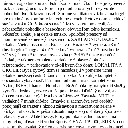
rúrou, dvojplatničkou a chladničkou s mrazničkou. Izba je vybavená
rozkladacím gaučom, z ktorého jednoducho a rýchlo vytvoríte
pohodlnú dvojlôžkovú posteľ. Stropné ventilátory v izbe aj na loggii
pre maximálny komfort v letných mesiacoch. Bytový dom je tehlová
stavba z roku 2015, ktorá sa nachádza v uzavretom areáli, čo
zabezpečuje pohodlie a bezpečnosť obyvateľom tohto komplexu.
Súčasťou areálu je aj detské ihrisko. Spoločné priestory sú
monitorované kamerovým systémom. ZÁKLADNÉ ÚDAJE: *
lokalita: Vietnamská ulica; Bratislava - Ružinov * výmera: 23 m²
(bez loggie) * loggia: 4 m² * celková výmera: 27 m² * poschodie:
6/7 s výťahom * tehlová novostavba (r. 2015) * nízke mesačné
náklady * takmer kompletne zariadený * plastové okná s
rekuperáciou * parkovanie v okolí bytového domu LOKALITA A
OKOLIE: Byt a bytový dom sa nachádzajú v pomerne tichej
lokalite mestskej časti Ružinov - Trnávka. V okolí je kompletná
občianska vybavenosť. Pár minút od domu máte komplet zónu
Avion, IKEA, Pharos a Hornbach. Bežné nákupy, nábytok či služby
vyriešite doslova „cez cestu. Napojenie na diaľničný ochvat, ale aj
do centra mesta je rýchle a bezproblémové. Zastávka MHD je
vzdialená 7 minút chôdze. Trnávka si zachováva svoj osobitý,
pokojnejší charakter s nízkou zástavbou a množstvom zelene v
blízkych uličkách. V pešom dosahu nájdete aj obľúbený športovo-
rekreačný areál Zlaté Piesky, ktorý ponuka ideálne možnosti na
letný relax, plávanie či vodné športy. CENA: 159.000,-EUR V cene
je zahrnutý bezplatný právny servis, spracovanie zmluvy o budúcej