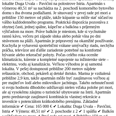
lokalite Duga Uvala – Pavićini na polostrove Istria. Apartmán s
výmerou 40,51 m² sa nachádza na 2. poschodí komorného bytového
domu s iba dvoma podlažiami. Je situovaný v prvej rade pri mori a
približne 150 metrov od pláže, takže kúpanie sa môže stať súčasťou
vášho každodenného programu. Praktická dispozícia pozostáva z
obytnej časti, jednej spálne, kúpeľne a balkóna s príjemným
výhľadom na more. Práve balkón je miestom, kde si vychutnáte
rannú kávu, večeru pri západe slnka alebo pohár vína po dni
strávenom na pláži. Apartmán je pripravený na okamžité používanie.
Kuchyňa je vybavená spotrebičmi vrátane umývačky riadu, nechýba
práčka, televízor ani ďalšie zariadenie potrebné na komfortné
bývanie alebo rekreačné pobyty. Počas celého roka oceníte
klimatizáciu, kúrenie a kompletné napojenie na inžinierske siete –
elektrinu, vodu aj kanalizáciu. Veľkou výhodou je aj samotná
lokalita. V pešej dostupnosti približne 200 metrov nájdete
reštaurácie, obchod, pekáreň aj detské ihrisko. Marina je vzdialená
približne 2,9 km, takže apartmán môže byť zaujímavou voľbou aj
pre majiteľov lodí alebo milovníkov jachtingu. Takéto nehnuteľnosti
si svoju hodnotu dlhodobo udržiavajú nielen vďaka polohe pri mori,
ale aj vysokému záujmu o turistické ubytovanie na Istrii. Apartmán
preto predstavuje zaujímavú kombináciu vlastnej rekreácie a
investície s potenciálom krátkodobého prenájmu. Základné
informácie ✔ Cena: 165 000 € ✔ Lokalita: Duga Uvala – Pavićini,
Istria ✔ Výmera: 40,51 m² ✔ 2. poschodie z 2 ✔ 1 spálňa ✔ Balkón