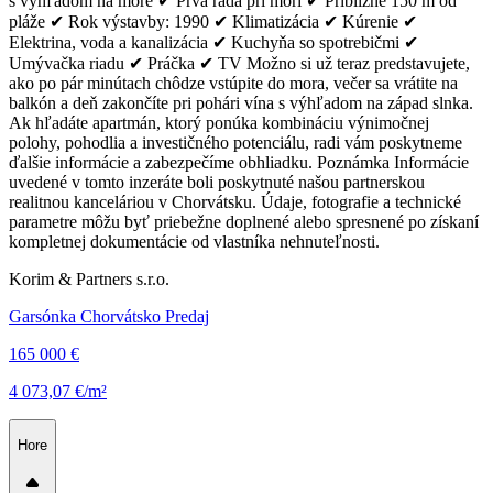
s výhľadom na more ✔ Prvá rada pri mori ✔ Približne 150 m od
pláže ✔ Rok výstavby: 1990 ✔ Klimatizácia ✔ Kúrenie ✔
Elektrina, voda a kanalizácia ✔ Kuchyňa so spotrebičmi ✔
Umývačka riadu ✔ Práčka ✔ TV Možno si už teraz predstavujete,
ako po pár minútach chôdze vstúpite do mora, večer sa vrátite na
balkón a deň zakončíte pri pohári vína s výhľadom na západ slnka.
Ak hľadáte apartmán, ktorý ponúka kombináciu výnimočnej
polohy, pohodlia a investičného potenciálu, radi vám poskytneme
ďalšie informácie a zabezpečíme obhliadku. Poznámka Informácie
uvedené v tomto inzeráte boli poskytnuté našou partnerskou
realitnou kanceláriou v Chorvátsku. Údaje, fotografie a technické
parametre môžu byť priebežne doplnené alebo spresnené po získaní
kompletnej dokumentácie od vlastníka nehnuteľnosti.
Korim & Partners s.r.o.
Garsónka Chorvátsko Predaj
165 000 €
4 073,07 €/m²
Hore