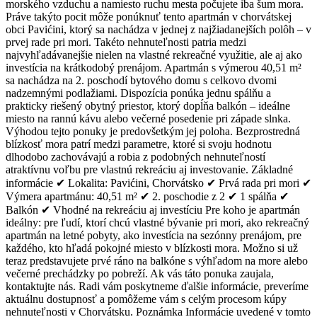
morského vzduchu a namiesto ruchu mesta počujete iba šum mora.
Práve takýto pocit môže ponúknuť tento apartmán v chorvátskej
obci Pavićini, ktorý sa nachádza v jednej z najžiadanejších polôh – v
prvej rade pri mori. Takéto nehnuteľnosti patria medzi
najvyhľadávanejšie nielen na vlastné rekreačné využitie, ale aj ako
investícia na krátkodobý prenájom. Apartmán s výmerou 40,51 m²
sa nachádza na 2. poschodí bytového domu s celkovo dvomi
nadzemnými podlažiami. Dispozícia ponúka jednu spálňu a
prakticky riešený obytný priestor, ktorý dopĺňa balkón – ideálne
miesto na rannú kávu alebo večerné posedenie pri západe slnka.
Výhodou tejto ponuky je predovšetkým jej poloha. Bezprostredná
blízkosť mora patrí medzi parametre, ktoré si svoju hodnotu
dlhodobo zachovávajú a robia z podobných nehnuteľností
atraktívnu voľbu pre vlastnú rekreáciu aj investovanie. Základné
informácie ✔ Lokalita: Pavićini, Chorvátsko ✔ Prvá rada pri mori ✔
Výmera apartmánu: 40,51 m² ✔ 2. poschodie z 2 ✔ 1 spálňa ✔
Balkón ✔ Vhodné na rekreáciu aj investíciu Pre koho je apartmán
ideálny: pre ľudí, ktorí chcú vlastné bývanie pri mori, ako rekreačný
apartmán na letné pobyty, ako investícia na sezónny prenájom, pre
každého, kto hľadá pokojné miesto v blízkosti mora. Možno si už
teraz predstavujete prvé ráno na balkóne s výhľadom na more alebo
večerné prechádzky po pobreží. Ak vás táto ponuka zaujala,
kontaktujte nás. Radi vám poskytneme ďalšie informácie, preveríme
aktuálnu dostupnosť a pomôžeme vám s celým procesom kúpy
nehnuteľnosti v Chorvátsku. Poznámka Informácie uvedené v tomto