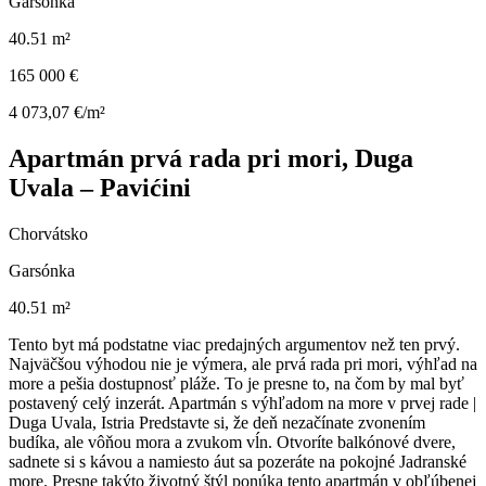
Garsónka
40.51 m²
165 000 €
4 073,07 €/m²
Apartmán prvá rada pri mori, Duga
Uvala – Pavićini
Chorvátsko
Garsónka
40.51 m²
Tento byt má podstatne viac predajných argumentov než ten prvý.
Najväčšou výhodou nie je výmera, ale prvá rada pri mori, výhľad na
more a pešia dostupnosť pláže. To je presne to, na čom by mal byť
postavený celý inzerát. Apartmán s výhľadom na more v prvej rade |
Duga Uvala, Istria Predstavte si, že deň nezačínate zvonením
budíka, ale vôňou mora a zvukom vĺn. Otvoríte balkónové dvere,
sadnete si s kávou a namiesto áut sa pozeráte na pokojné Jadranské
more. Presne takýto životný štýl ponúka tento apartmán v obľúbenej