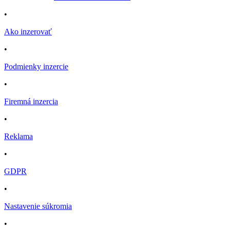
•
Ako inzerovať
•
Podmienky inzercie
•
Firemná inzercia
•
Reklama
•
GDPR
•
Nastavenie súkromia
•