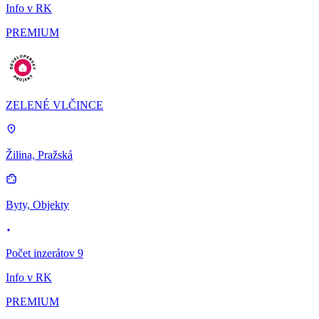
Info v RK
PREMIUM
ZELENÉ VLČINCE
Žilina, Pražská
Byty, Objekty
Počet inzerátov 9
Info v RK
PREMIUM