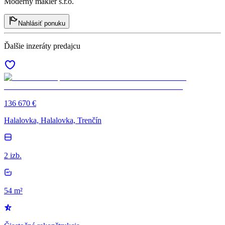
Moderný maklér s.r.o.
Nahlásiť ponuku
Ďalšie inzeráty predajcu
136 670 €
Halalovka, Halalovka, Trenčín
2 izb.
54 m²