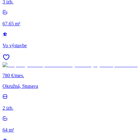
3 izb.
67.65 m²
Vo výstavbe
780 €/mes.
Okružná, Stupava
2 izb.
64 m²