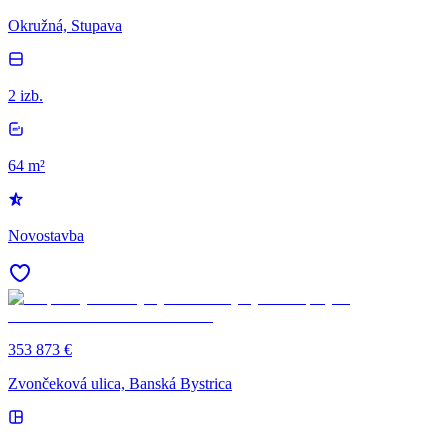
Okružná, Stupava
2 izb.
64 m²
Novostavba
353 873 €
Zvončeková ulica, Banská Bystrica