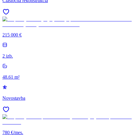
Čiastočná rekonštrukcia
215 000 €
2 izb.
48.61 m²
Novostavba
780 €/mes.