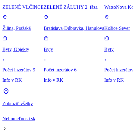
ZELENÉ VLČINCE
ZELENÉ ZÁLUHY 2. fáza
WatsoNova Koš
Žilina, Pražská
Bratislava-Dúbravka, Hanulova
Košice-Sever
Byty, Objekty
Byty
Byty
Počet inzerátov 9
Počet inzerátov 6
Počet inzerátov
Info v RK
Info v RK
Info v RK
Zobraziť všetky
Nehnuteľnosti.sk