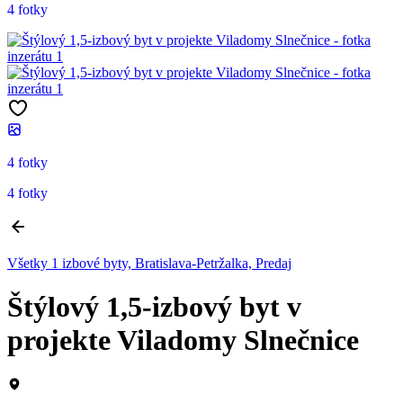
4 fotky
4 fotky
4 fotky
Všetky 1 izbové byty, Bratislava-Petržalka, Predaj
Štýlový 1,5-izbový byt v
projekte Viladomy Slnečnice