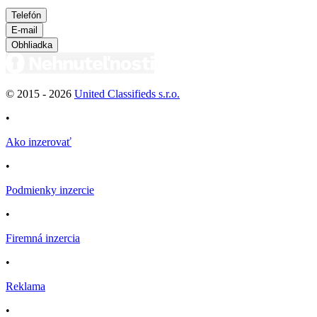
Telefón
E-mail
Obhliadka
© 2015 -
2026
United Classifieds s.r.o.
•
Ako inzerovať
•
Podmienky inzercie
•
Firemná inzercia
•
Reklama
•