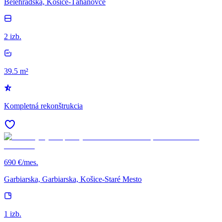
Belehradská, Košice-Ťahanovce
2 izb.
39.5 m²
Kompletná rekonštrukcia
690 €/mes.
Garbiarska, Garbiarska, Košice-Staré Mesto
1 izb.