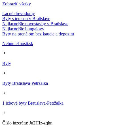
Zobraziť všetky
Lacné drevodomy
Byty s terasou v Bratislave
Najlacnejšie novostavby v Bratislave
Najlacnejšie bungalovy
Byty na prenájom bez kaucie a depozitu
Nehnuteľnosti.sk
Byty
Byty Bratislava-Petržalka
1 izbové byty Bratislava-Petržalka
Číslo inzerátu: Ju2HIz-zqhn