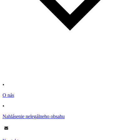
•
O nás
•
Nahlásenie nelegálneho obsahu