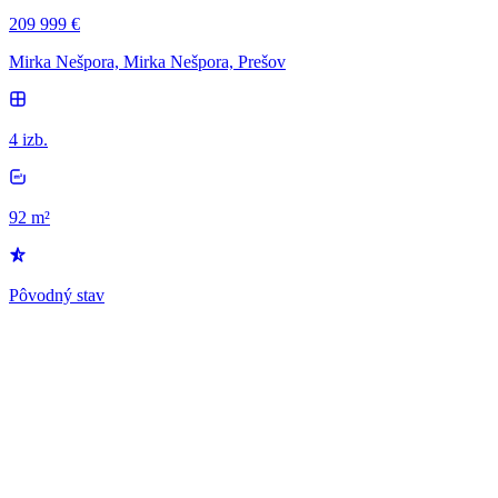
209 999 €
Mirka Nešpora, Mirka Nešpora, Prešov
4 izb.
92 m²
Pôvodný stav