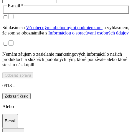
E-mail *
Súhlasím so
Všeobecnými obchodnými podmienkami
a vyhlasujem,
že som sa oboznámil/a s
Informáciou o spracúvaní osobných údajov
.
Nemám záujem o zasielanie marketingových informácií o našich
produktoch a službách podobných tým, ktoré používate alebo ktoré
ste si u nás kúpili.
Odoslať správu
0918 ...
Zobraziť číslo
Alebo
E-mail