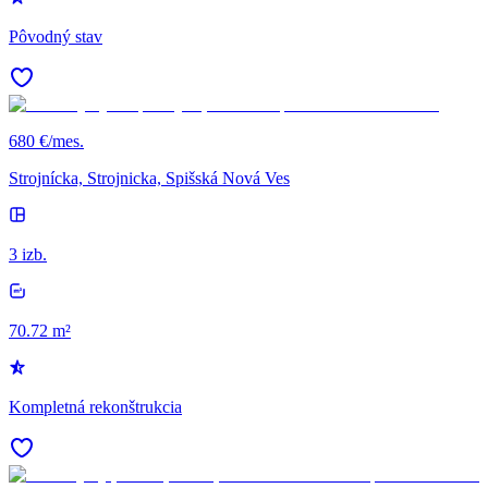
Pôvodný stav
680 €/mes.
Strojnícka, Strojnicka, Spišská Nová Ves
3 izb.
70.72 m²
Kompletná rekonštrukcia