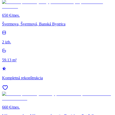
650 €/mes.
Švermova, Švermová, Banská Bystrica
2 izb.
59.13 m²
Kompletná rekonštrukcia
660 €/mes.