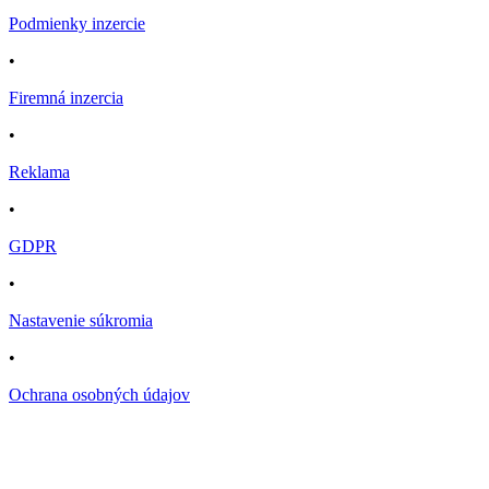
Podmienky inzercie
•
Firemná inzercia
•
Reklama
•
GDPR
•
Nastavenie súkromia
•
Ochrana osobných údajov