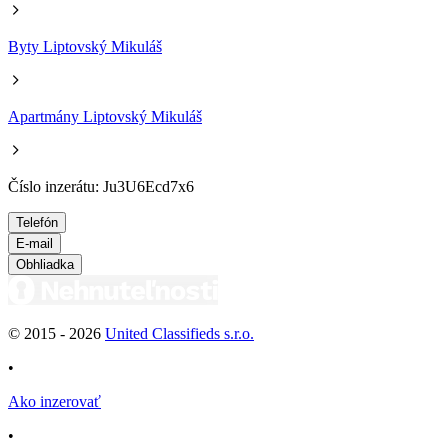
Byty Liptovský Mikuláš
Apartmány Liptovský Mikuláš
Číslo inzerátu: Ju3U6Ecd7x6
Telefón
E-mail
Obhliadka
© 2015 -
2026
United Classifieds s.r.o.
•
Ako inzerovať
•