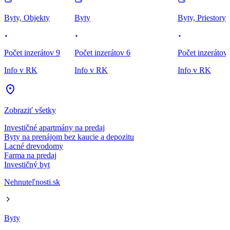
Byty, Objekty
Byty
Byty, Priestory
Počet inzerátov 9
Počet inzerátov 6
Počet inzerátov
Info v RK
Info v RK
Info v RK
Zobraziť všetky
Investičné apartmány na predaj
Byty na prenájom bez kaucie a depozitu
Lacné drevodomy
Farma na predaj
Investičný byt
Nehnuteľnosti.sk
Byty