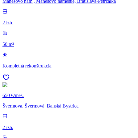
Mánesovo nám., Mánesovo námestie, Bratislava-Petržalka
2 izb.
50 m²
Kompletná rekonštrukcia
650 €/mes.
Švermova, Švermová, Banská Bystrica
2 izb.