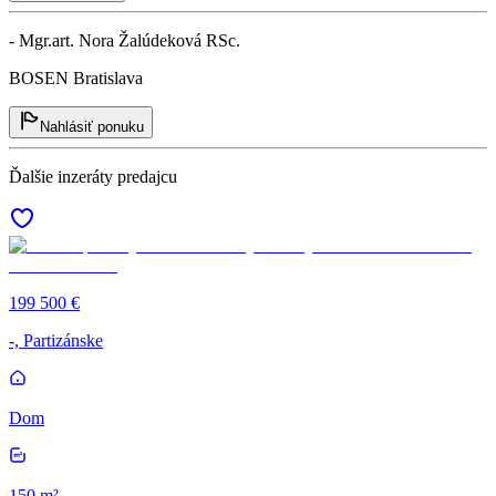
- Mgr.art. Nora Žalúdeková RSc.
BOSEN Bratislava
Nahlásiť ponuku
Ďalšie inzeráty predajcu
199 500 €
-, Partizánske
Dom
150 m²