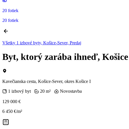
20 fotiek
20 fotiek
Všetky 1 izbové byty, Košice-Sever, Predaj
Byt, ktorý zarába ihneď, Košice
Kavečianska cesta, Košice-Sever, okres Košice I
1 izbový byt
20 m²
Novostavba
129 000 €
6 450 €/m²