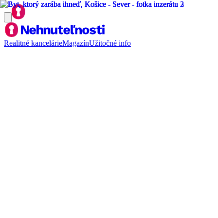
Realitné kancelárie
Magazín
Užitočné info