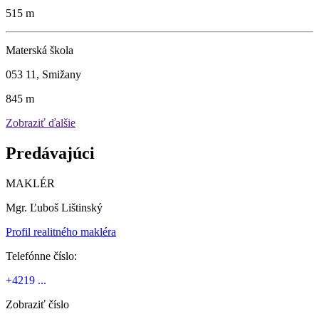
515 m
Materská škola
053 11, Smižany
845 m
Zobraziť ďalšie
Predávajúci
MAKLÉR
Mgr. Ľuboš Lištinský
Profil realitného makléra
Telefónne číslo:
+4219 ...
Zobraziť číslo