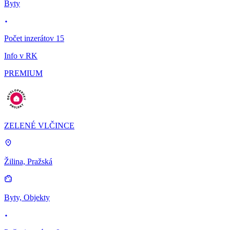
Byty
Počet inzerátov 15
Info v RK
PREMIUM
ZELENÉ VLČINCE
Žilina, Pražská
Byty, Objekty