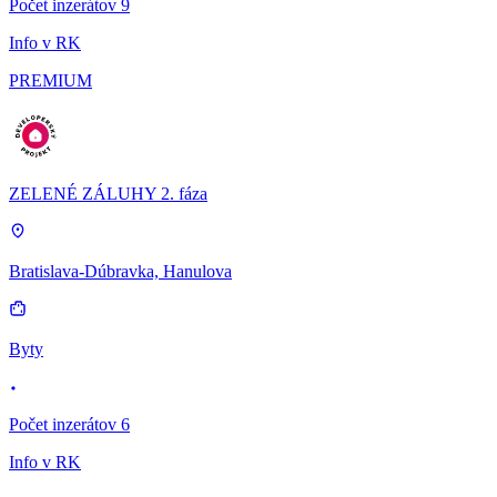
Počet inzerátov 9
Info v RK
PREMIUM
ZELENÉ ZÁLUHY 2. fáza
Bratislava-Dúbravka, Hanulova
Byty
Počet inzerátov 6
Info v RK