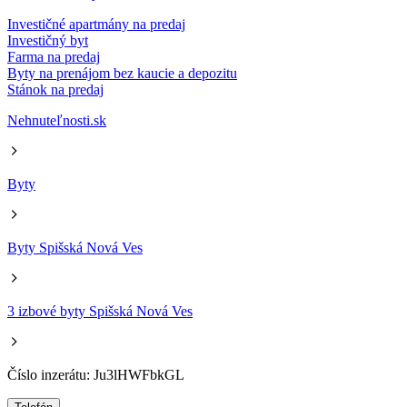
Investičné apartmány na predaj
Investičný byt
Farma na predaj
Byty na prenájom bez kaucie a depozitu
Stánok na predaj
Nehnuteľnosti.sk
Byty
Byty Spišská Nová Ves
3 izbové byty Spišská Nová Ves
Číslo inzerátu: Ju3lHWFbkGL