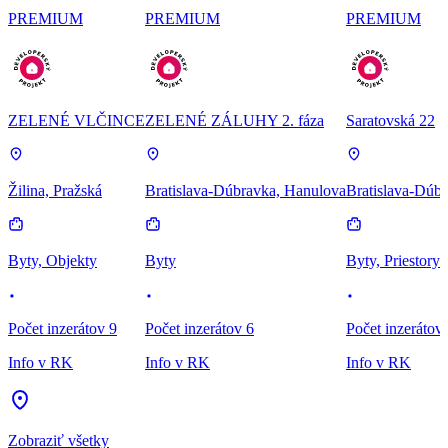
PREMIUM
PREMIUM
PREMIUM
ZELENÉ VLČINCE
ZELENÉ ZÁLUHY 2. fáza
Saratovská 22
Žilina, Pražská
Bratislava-Dúbravka, Hanulova
Bratislava-Dúbr
Byty, Objekty
Byty
Byty, Priestory
Počet inzerátov 9
Počet inzerátov 6
Počet inzerátov
Info v RK
Info v RK
Info v RK
Zobraziť všetky