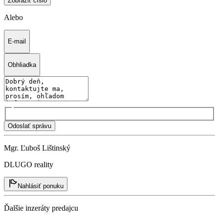
Zobraziť číslo
Alebo
E-mail
Obhliadka
Odoslať správu
Mgr. Ľuboš Lištinský
DLUGO reality
Nahlásiť ponuku
Ďalšie inzeráty predajcu