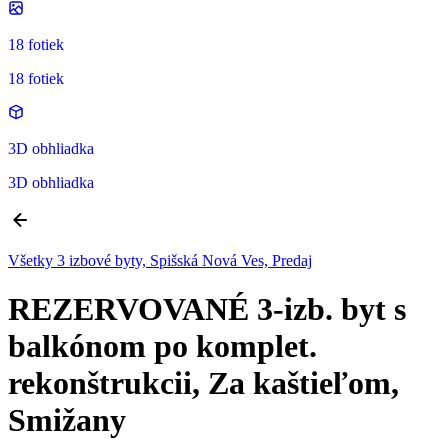
18 fotiek
18 fotiek
3D obhliadka
3D obhliadka
Všetky 3 izbové byty, Spišská Nová Ves, Predaj
REZERVOVANÉ 3-izb. byt s
balkónom po komplet.
rekonštrukcii, Za kaštieľom,
Smižany