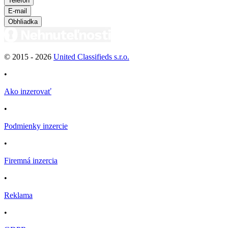
Telefón
E-mail
Obhliadka
© 2015 -
2026
United Classifieds s.r.o.
•
Ako inzerovať
•
Podmienky inzercie
•
Firemná inzercia
•
Reklama
•