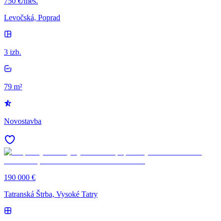
750 €/mes.
Levočská, Poprad
3 izb.
79 m²
Novostavba
190 000 €
Tatranská Štrba, Vysoké Tatry