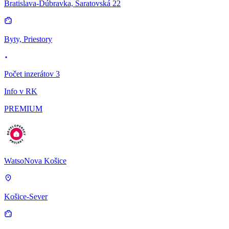
Bratislava-Dúbravka, Saratovská 22
Byty, Priestory
Počet inzerátov 3
Info v RK
PREMIUM
WatsoNova Košice
Košice-Sever