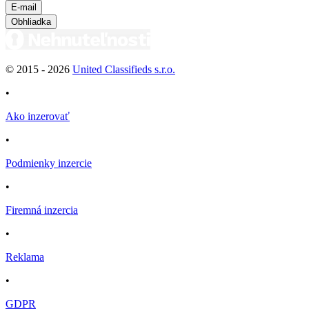
E-mail
Obhliadka
© 2015 -
2026
United Classifieds s.r.o.
•
Ako inzerovať
•
Podmienky inzercie
•
Firemná inzercia
•
Reklama
•
GDPR