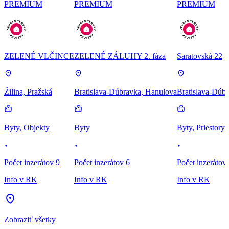
PREMIUM
PREMIUM
PREMIUM
ZELENÉ VLČINCE
ZELENÉ ZÁLUHY 2. fáza
Saratovská 22
Žilina, Pražská
Bratislava-Dúbravka, Hanulova
Bratislava-Dúbr
Byty, Objekty
Byty
Byty, Priestory
Počet inzerátov 9
Počet inzerátov 6
Počet inzerátov
Info v RK
Info v RK
Info v RK
Zobraziť všetky