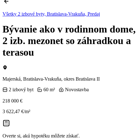
Všetky 2 izbové byty, Bratislava-Vrakuňa, Predaj
Bývanie ako v rodinnom dome,
2 izb. mezonet so záhradkou a
terasou
Majerská, Bratislava-Vrakuňa, okres Bratislava II
2 izbový byt
60 m²
Novostavba
218 000 €
3 622,47 €/m²
Overte si, akú hypotéku môžete získať.