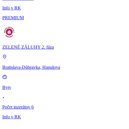
Info v RK
PREMIUM
ZELENÉ ZÁLUHY 2. fáza
Bratislava-Dúbravka, Hanulova
Byty
Počet inzerátov 6
Info v RK