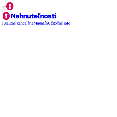
Realitné kancelárie
Magazín
Užitočné info