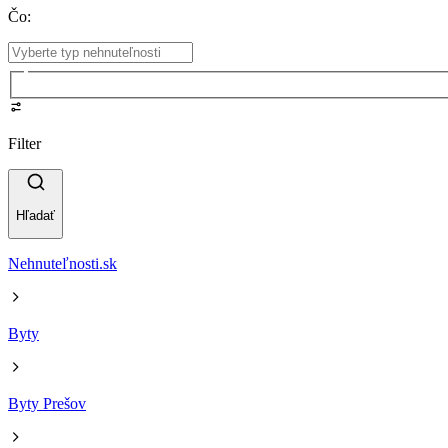
Čo
:
Filter
Hľadať
Nehnuteľnosti.sk
Byty
Byty Prešov