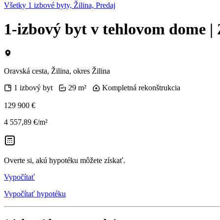
Všetky 1 izbové byty, Žilina, Predaj
1-izbový byt v tehlovom dome | 
Oravská cesta, Žilina, okres Žilina
1 izbový byt
29 m²
Kompletná rekonštrukcia
129 900 €
4 557,89 €/m²
Overte si, akú hypotéku môžete získať.
Vypočítať
Vypočítať hypotéku