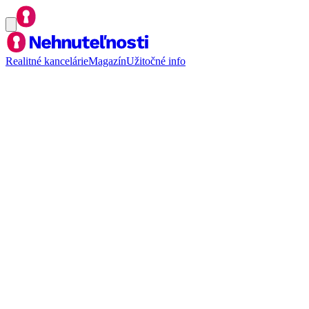
Realitné kancelárie
Magazín
Užitočné info