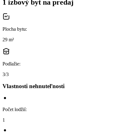
1 izbový byt na predaj
Plocha bytu
:
29 m²
Podlažie
:
3/3
Vlastnosti nehnuteľnosti
Počet lodžií
:
1