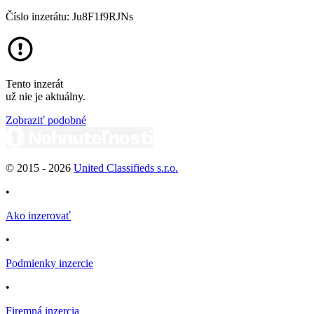
Číslo inzerátu: Ju8F1f9RJNs
Tento inzerát
už nie je aktuálny.
Zobraziť podobné
© 2015 -
2026
United Classifieds s.r.o.
•
Ako inzerovať
•
Podmienky inzercie
•
Firemná inzercia