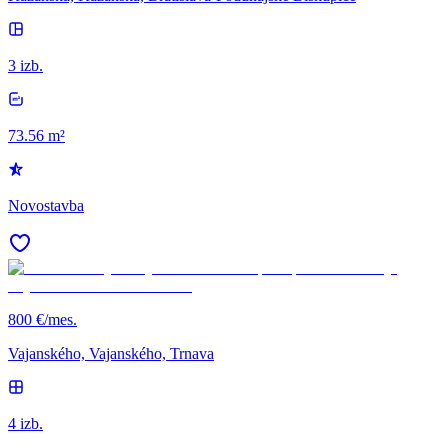
3 izb.
73.56 m²
Novostavba
800 €/mes.
Vajanského, Vajanského, Trnava
4 izb.