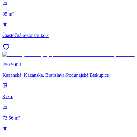
85 m²
Čiastočná rekonštrukcia
259 500 €
Kazanská, Kazanská, Bratislava-Podunajské Biskupice
3 izb.
73.56 m²