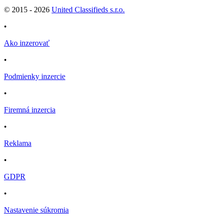
© 2015 -
2026
United Classifieds s.r.o.
•
Ako inzerovať
•
Podmienky inzercie
•
Firemná inzercia
•
Reklama
•
GDPR
•
Nastavenie súkromia