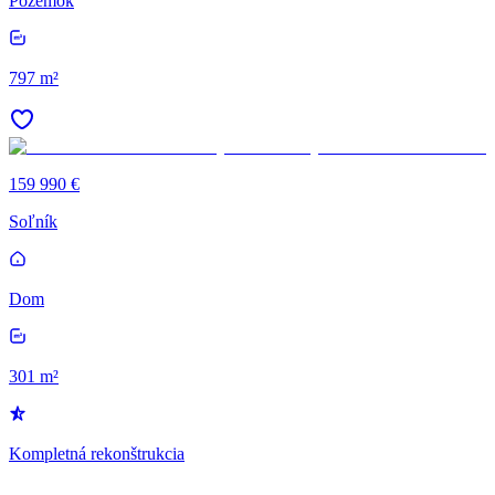
Pozemok
797 m²
159 990 €
Soľník
Dom
301 m²
Kompletná rekonštrukcia