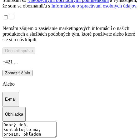
Súhlasím so
Všeobecnými obchodnými podmienkami
a vyhlasujem,
že som sa oboznámil/a s
Informáciou o spracúvaní osobných údajov
.
Nemám záujem o zasielanie marketingových informácií o našich
produktoch a službách podobných tým, ktoré používate alebo ktoré
ste si u nás kúpili.
Odoslať správu
+421 ...
Zobraziť číslo
Alebo
E-mail
Obhliadka