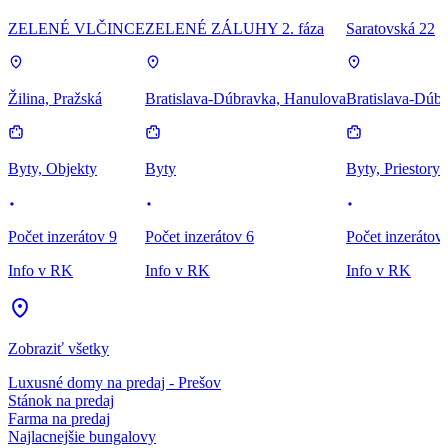
ZELENÉ VLČINCE
ZELENÉ ZÁLUHY 2. fáza
Saratovská 22
Žilina, Pražská
Bratislava-Dúbravka, Hanulova
Bratislava-Dúbr
Byty, Objekty
Byty
Byty, Priestory
Počet inzerátov 9
Počet inzerátov 6
Počet inzerátov
Info v RK
Info v RK
Info v RK
Zobraziť všetky
Luxusné domy na predaj - Prešov
Stánok na predaj
Farma na predaj
Najlacnejšie bungalovy