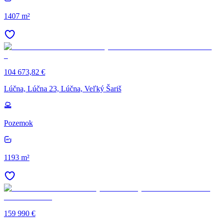
1407 m²
104 673,82 €
Lúčna, Lúčna 23, Lúčna, Veľký Šariš
Pozemok
1193 m²
159 990 €