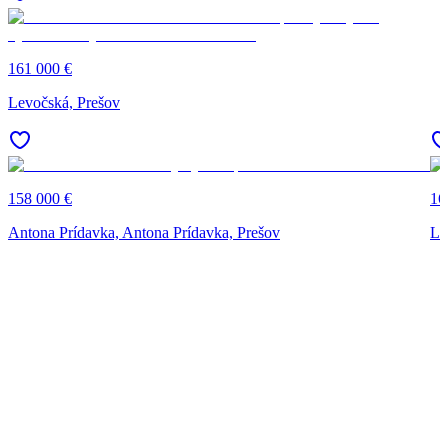
161 000 €
Levočská, Prešov
158 000 €
16
Antona Prídavka, Antona Prídavka, Prešov
Le