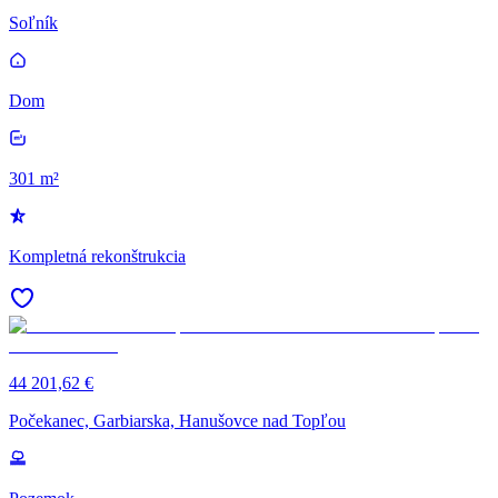
Soľník
Dom
301 m²
Kompletná rekonštrukcia
44 201,62 €
Počekanec, Garbiarska, Hanušovce nad Topľou