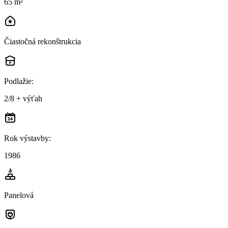
65 m²
Čiastočná rekonštrukcia
Podlažie
:
2/8 + výťah
Rok výstavby
:
1986
Panelová