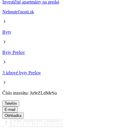
Investičné apartmány na predaj
Nehnuteľnosti.sk
Byty
Byty Prešov
3 izbové byty Prešov
Číslo inzerátu: Ju9rZLdMeSu
Telefón
E-mail
Obhliadka