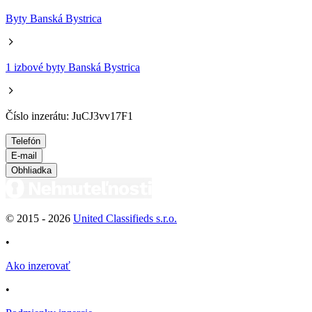
Byty Banská Bystrica
1 izbové byty Banská Bystrica
Číslo inzerátu: JuCJ3vv17F1
Telefón
E-mail
Obhliadka
© 2015 -
2026
United Classifieds s.r.o.
•
Ako inzerovať
•