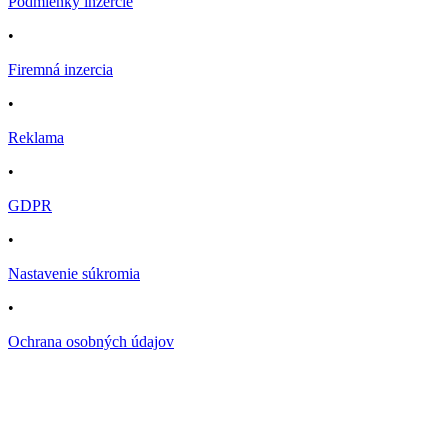
Podmienky inzercie
•
Firemná inzercia
•
Reklama
•
GDPR
•
Nastavenie súkromia
•
Ochrana osobných údajov