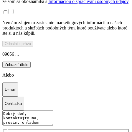
že som sa oboznámil/a s
Informáciou o spracúvaní osobných údajov
.
Nemám záujem o zasielanie marketingových informácií o našich
produktoch a službách podobných tým, ktoré používate alebo ktoré
ste si u nás kúpili.
Odoslať správu
09056 ...
Zobraziť číslo
Alebo
E-mail
Obhliadka