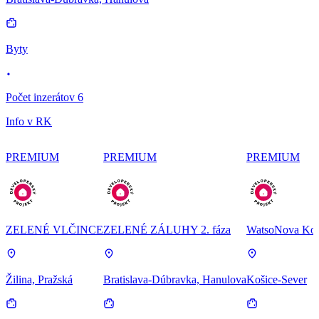
Byty
Počet inzerátov 6
Info v RK
PREMIUM
PREMIUM
PREMIUM
ZELENÉ VLČINCE
ZELENÉ ZÁLUHY 2. fáza
WatsoNova Koš
Žilina, Pražská
Bratislava-Dúbravka, Hanulova
Košice-Sever