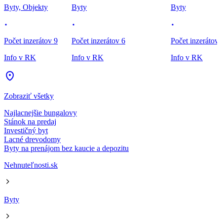
Byty, Objekty
Byty
Byty
Počet inzerátov 9
Počet inzerátov 6
Počet inzerátov
Info v RK
Info v RK
Info v RK
Zobraziť všetky
Najlacnejšie bungalovy
Stánok na predaj
Investičný byt
Lacné drevodomy
Byty na prenájom bez kaucie a depozitu
Nehnuteľnosti.sk
Byty