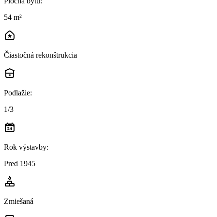
Plocha bytu
:
54 m²
Čiastočná rekonštrukcia
Podlažie
:
1/3
Rok výstavby
:
Pred 1945
Zmiešaná