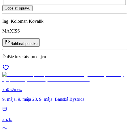
Odoslať správu
Ing. Koloman Kovalík
MAXISS
Nahlásiť ponuku
Ďalšie inzeráty predajcu
750 €/mes.
9. mája, 9. mája 23, 9. mája, Banská Bystrica
2 izb.