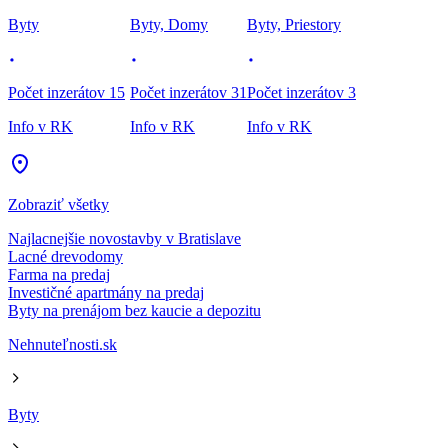
Byty
Byty, Domy
Byty, Priestory
Počet inzerátov 15
Počet inzerátov 31
Počet inzerátov 3
Info v RK
Info v RK
Info v RK
Zobraziť všetky
Najlacnejšie novostavby v Bratislave
Lacné drevodomy
Farma na predaj
Investičné apartmány na predaj
Byty na prenájom bez kaucie a depozitu
Nehnuteľnosti.sk
Byty