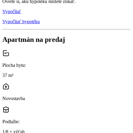
Overte si, akú hypotéku môžete získať.
Vypočítať
Vypočítať hypotéku
Apartmán na predaj
Plocha bytu
:
37 m²
Novostavba
Podlažie
:
1/8 + výťah