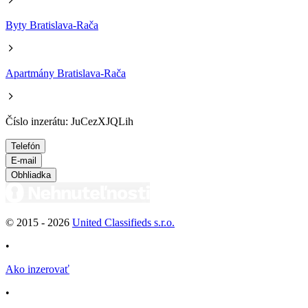
Byty Bratislava-Rača
Apartmány Bratislava-Rača
Číslo inzerátu: JuCezXJQLih
Telefón
E-mail
Obhliadka
© 2015 -
2026
United Classifieds s.r.o.
•
Ako inzerovať
•