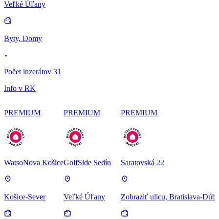
Veľké Úľany
Byty, Domy
Počet inzerátov 31
Info v RK
PREMIUM
PREMIUM
PREMIUM
WatsoNova Košice
GolfSide Sedín
Saratovská 22
Košice-Sever
Veľké Úľany
Zobraziť ulicu
, Bratislava-Dúb