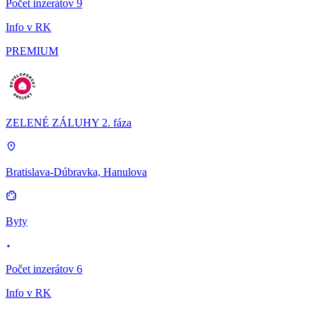
Počet inzerátov 9
Info v RK
PREMIUM
ZELENÉ ZÁLUHY 2. fáza
Bratislava-Dúbravka, Hanulova
Byty
Počet inzerátov 6
Info v RK