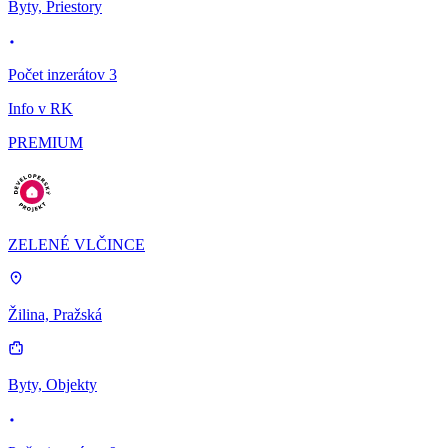
Byty, Priestory
Počet inzerátov 3
Info v RK
PREMIUM
ZELENÉ VLČINCE
Žilina, Pražská
Byty, Objekty