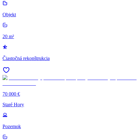
Objekt
20 m²
Čiastočná rekonštrukcia
70 000 €
Staré Hory
Pozemok