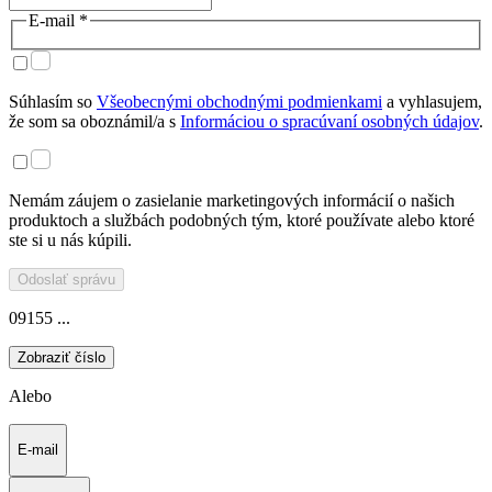
E-mail *
Súhlasím so
Všeobecnými obchodnými podmienkami
a vyhlasujem,
že som sa oboznámil/a s
Informáciou o spracúvaní osobných údajov
.
Nemám záujem o zasielanie marketingových informácií o našich
produktoch a službách podobných tým, ktoré používate alebo ktoré
ste si u nás kúpili.
Odoslať správu
09155 ...
Zobraziť číslo
Alebo
E-mail