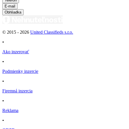
Telefón
E-mail
Obhliadka
© 2015 -
2026
United Classifieds s.r.o.
•
Ako inzerovať
•
Podmienky inzercie
•
Firemná inzercia
•
Reklama
•