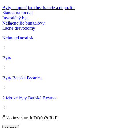
Byty na prenájom bez kaucie a depozitu
Stánok na predaj
Investičný byt
Najlacnejšie bungalovy
Lacné drevodomy
Nehnuteľnosti.sk
Byty
Byty Banská Bystrica
2 izbové byty Banská Bystrica
Číslo inzerátu: JuDQ0h2uRkE