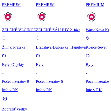
PREMIUM
PREMIUM
PREMIUM
ZELENÉ VLČINCE
ZELENÉ ZÁLUHY 2. fáza
WatsoNova Koš
Žilina, Pražská
Bratislava-Dúbravka, Hanulova
Košice-Sever
Byty, Objekty
Byty
Byty
Počet inzerátov 9
Počet inzerátov 6
Počet inzerátov
Info v RK
Info v RK
Info v RK
Zobraziť všetky