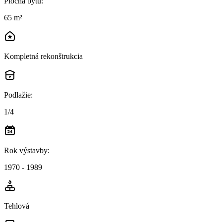
Plocha bytu
:
65 m²
Kompletná rekonštrukcia
Podlažie
:
1/4
Rok výstavby
:
1970 - 1989
Tehlová