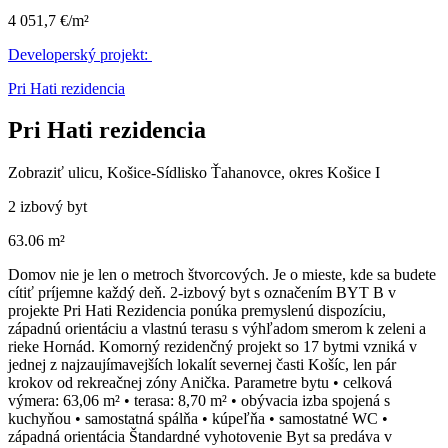
4 051,7 €/m²
Developerský projekt:
Pri Hati rezidencia
Pri Hati rezidencia
Zobraziť ulicu
, Košice-Sídlisko Ťahanovce, okres Košice I
2 izbový byt
63.06 m²
Domov nie je len o metroch štvorcových. Je o mieste, kde sa budete
cítiť príjemne každý deň. 2-izbový byt s označením BYT B v
projekte Pri Hati Rezidencia ponúka premyslenú dispozíciu,
západnú orientáciu a vlastnú terasu s výhľadom smerom k zeleni a
rieke Hornád. Komorný rezidenčný projekt so 17 bytmi vzniká v
jednej z najzaujímavejších lokalít severnej časti Košíc, len pár
krokov od rekreačnej zóny Anička. Parametre bytu • celková
výmera: 63,06 m² • terasa: 8,70 m² • obývacia izba spojená s
kuchyňou • samostatná spálňa • kúpeľňa • samostatné WC •
západná orientácia Štandardné vyhotovenie Byt sa predáva v