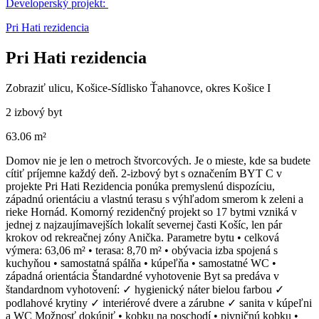
Developerský projekt:
Pri Hati rezidencia
Pri Hati rezidencia
Zobraziť ulicu
, Košice-Sídlisko Ťahanovce, okres Košice I
2 izbový byt
63.06 m²
Domov nie je len o metroch štvorcových. Je o mieste, kde sa budete
cítiť príjemne každý deň. 2-izbový byt s označením BYT C v
projekte Pri Hati Rezidencia ponúka premyslenú dispozíciu,
západnú orientáciu a vlastnú terasu s výhľadom smerom k zeleni a
rieke Hornád. Komorný rezidenčný projekt so 17 bytmi vzniká v
jednej z najzaujímavejších lokalít severnej časti Košíc, len pár
krokov od rekreačnej zóny Anička. Parametre bytu • celková
výmera: 63,06 m² • terasa: 8,70 m² • obývacia izba spojená s
kuchyňou • samostatná spálňa • kúpeľňa • samostatné WC •
západná orientácia Štandardné vyhotovenie Byt sa predáva v
štandardnom vyhotovení: ✓ hygienický náter bielou farbou ✓
podlahové krytiny ✓ interiérové dvere a zárubne ✓ sanita v kúpeľni
a WC Možnosť dokúpiť • kobku na poschodí • pivničnú kobku •