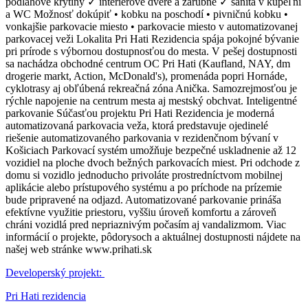
podlahové krytiny ✓ interiérové dvere a zárubne ✓ sanita v kúpeľni
a WC Možnosť dokúpiť • kobku na poschodí • pivničnú kobku •
vonkajšie parkovacie miesto • parkovacie miesto v automatizovanej
parkovacej veži Lokalita Pri Hati Rezidencia spája pokojné bývanie
pri prírode s výbornou dostupnosťou do mesta. V pešej dostupnosti
sa nachádza obchodné centrum OC Pri Hati (Kaufland, NAY, dm
drogerie markt, Action, McDonald's), promenáda popri Hornáde,
cyklotrasy aj obľúbená rekreačná zóna Anička. Samozrejmosťou je
rýchle napojenie na centrum mesta aj mestský obchvat. Inteligentné
parkovanie Súčasťou projektu Pri Hati Rezidencia je moderná
automatizovaná parkovacia veža, ktorá predstavuje ojedinelé
riešenie automatizovaného parkovania v rezidenčnom bývaní v
Košiciach Parkovací systém umožňuje bezpečné uskladnenie až 12
vozidiel na ploche dvoch bežných parkovacích miest. Pri odchode z
domu si vozidlo jednoducho privoláte prostredníctvom mobilnej
aplikácie alebo prístupového systému a po príchode na prízemie
bude pripravené na odjazd. Automatizované parkovanie prináša
efektívne využitie priestoru, vyššiu úroveň komfortu a zároveň
chráni vozidlá pred nepriaznivým počasím aj vandalizmom. Viac
informácií o projekte, pôdorysoch a aktuálnej dostupnosti nájdete na
našej web stránke www.prihati.sk
Developerský projekt:
Pri Hati rezidencia