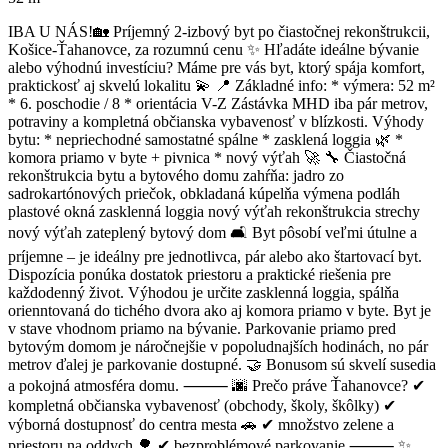
IBA U NÁS!🏡 Príjemný 2-izbový byt po čiastočnej rekonštrukcii,
Košice-Ťahanovce, za rozumnú cenu ✨ Hľadáte ideálne bývanie
alebo výhodnú investíciu? Máme pre vás byt, ktorý spája komfort,
praktickosť aj skvelú lokalitu 💫 📍 Základné info: * výmera: 52 m²
* 6. poschodie / 8 * orientácia V-Z Zástávka MHD iba pár metrov,
potraviny a kompletná občianska vybavenosť v blízkosti. Výhody
bytu: * nepriechodné samostatné spálne * zasklená loggia 🌿 *
komora priamo v byte + pivnica * nový výťah 🚀 🔧 Čiastočná
rekonštrukcia bytu a bytového domu zahŕňa: jadro zo
sadrokartónových priečok, obkladaná kúpelňa výmena podláh
plastové okná zasklenná loggia nový výťah rekonštrukcia strechy
nový výťah zateplený bytový dom 🛋️ Byt pôsobí veľmi útulne a
príjemne – je ideálny pre jednotlivca, pár alebo ako štartovací byt.
Dispozícia ponúka dostatok priestoru a praktické riešenia pre
každodenný život. Výhodou je určite zasklenná loggia, spálňa
orienntovaná do tichého dvora ako aj komora priamo v byte. Byt je
v stave vhodnom priamo na bývanie. Parkovanie priamo pred
bytovým domom je náročnejšie v popoludnajších hodinách, no pár
metrov ďalej je parkovanie dostupné. 🤝 Bonusom sú skvelí susedia
a pokojná atmosféra domu. ⸻ 🌆 Prečo práve Ťahanovce? ✔
kompletná občianska vybavenosť (obchody, školy, škôlky) ✔
výborná dostupnosť do centra mesta 🚗 ✔ množstvo zelene a
priestoru na oddych 🌳 ✔ bezproblémové parkovanie ⸻ ✨