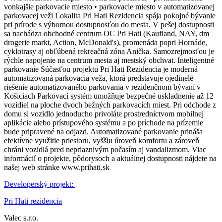
vonkajšie parkovacie miesto • parkovacie miesto v automatizovanej
parkovacej veži Lokalita Pri Hati Rezidencia spája pokojné bývanie
pri prírode s výbornou dostupnosťou do mesta. V pešej dostupnosti
sa nachádza obchodné centrum OC Pri Hati (Kaufland, NAY, dm
drogerie markt, Action, McDonald's), promenáda popri Hornáde,
cyklotrasy aj obľúbená rekreačná zóna Anička. Samozrejmosťou je
rýchle napojenie na centrum mesta aj mestský obchvat. Inteligentné
parkovanie Súčasťou projektu Pri Hati Rezidencia je moderná
automatizovaná parkovacia veža, ktorá predstavuje ojedinelé
riešenie automatizovaného parkovania v rezidenčnom bývaní v
Košiciach Parkovací systém umožňuje bezpečné uskladnenie až 12
vozidiel na ploche dvoch bežných parkovacích miest. Pri odchode z
domu si vozidlo jednoducho privoláte prostredníctvom mobilnej
aplikácie alebo prístupového systému a po príchode na prízemie
bude pripravené na odjazd. Automatizované parkovanie prináša
efektívne využitie priestoru, vyššiu úroveň komfortu a zároveň
chráni vozidlá pred nepriaznivým počasím aj vandalizmom. Viac
informácií o projekte, pôdorysoch a aktuálnej dostupnosti nájdete na
našej web stránke www.prihati.sk
Developerský projekt:
Pri Hati rezidencia
Valec s.r.o.