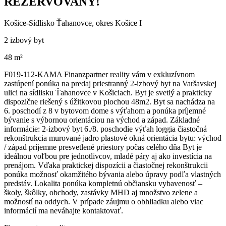
REZERVOVANÝ!
Košice-Sídlisko Ťahanovce, okres Košice I
2 izbový byt
48 m²
F019-112-KAMA Finanzpartner reality vám v exkluzívnom
zastúpení ponúka na predaj priestranný 2-izbový byt na Varšavskej
ulici na sídlisku Ťahanovce v Košiciach. Byt je svetlý a prakticky
dispozične riešený s úžitkovou plochou 48m2. Byt sa nachádza na
6. poschodí z 8 v bytovom dome s výťahom a ponúka príjemné
bývanie s výbornou orientáciou na východ a západ. Základné
informácie: 2-izbový byt 6./8. poschodie výťah loggia čiastočná
rekonštrukcia murované jadro plastové okná orientácia bytu: východ
/ západ príjemne presvetlené priestory počas celého dňa Byt je
ideálnou voľbou pre jednotlivcov, mladé páry aj ako investícia na
prenájom. Vďaka praktickej dispozícii a čiastočnej rekonštrukcii
ponúka možnosť okamžitého bývania alebo úpravy podľa vlastných
predstáv. Lokalita ponúka kompletnú občiansku vybavenosť –
školy, škôlky, obchody, zastávky MHD aj množstvo zelene a
možností na oddych. V prípade záujmu o obhliadku alebo viac
informácií ma neváhajte kontaktovať.