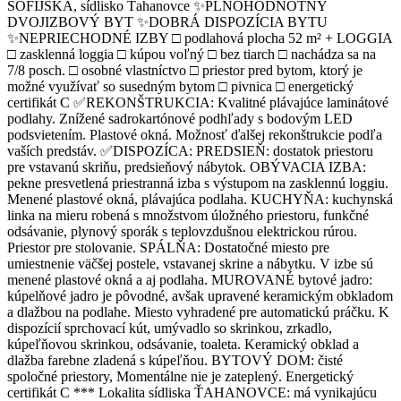
SOFIJSKÁ, sídlisko Ťahanovce ✨PLNOHODNOTNÝ
DVOJIZBOVÝ BYT ✨DOBRÁ DISPOZÍCIA BYTU
✨NEPRIECHODNÉ IZBY □ podlahová plocha 52 m² + LOGGIA
□ zasklenná loggia □ kúpou voľný □ bez tiarch □ nachádza sa na
7/8 posch. □ osobné vlastníctvo □ priestor pred bytom, ktorý je
možné využívať so susedným bytom □ pivnica □ energetický
certifikát C ✅REKONŠTRUKCIA: Kvalitné plávajúce laminátové
podlahy. Znížené sadrokartónové podhľady s bodovým LED
podsvietením. Plastové okná. Možnosť ďalšej rekonštrukcie podľa
vaších predstáv. ✅DISPOZÍCA: PREDSIEŇ: dostatok priestoru
pre vstavanú skriňu, predsieňový nábytok. OBÝVACIA IZBA:
pekne presvetlená priestranná izba s výstupom na zasklennú loggiu.
Menené plastové okná, plávajúca podlaha. KUCHYŇA: kuchynská
linka na mieru robená s množstvom úložného priestoru, funkčné
odsávanie, plynový sporák s teplovzdušnou elektrickou rúrou.
Priestor pre stolovanie. SPÁLŇA: Dostatočné miesto pre
umiestnenie väčšej postele, vstavanej skrine a nábytku. V izbe sú
menené plastové okná a aj podlaha. MUROVANÉ bytové jadro:
kúpelňové jadro je pôvodné, avšak upravené keramickým obkladom
a dlažbou na podlahe. Miesto vyhradené pre automatickú práčku. K
dispozícií sprchovací kút, umývadlo so skrinkou, zrkadlo,
kúpeľňovou skrinkou, odsávanie, toaleta. Keramický obklad a
dlažba farebne zladená s kúpeľňou. BYTOVÝ DOM: čisté
spoločné priestory, Momentálne nie je zateplený. Energetický
certifikát C *** Lokalita sídliska ŤAHANOVCE: má vynikajúcu