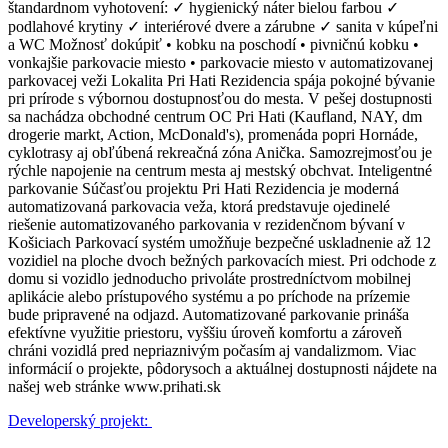
štandardnom vyhotovení: ✓ hygienický náter bielou farbou ✓
podlahové krytiny ✓ interiérové dvere a zárubne ✓ sanita v kúpeľni
a WC Možnosť dokúpiť • kobku na poschodí • pivničnú kobku •
vonkajšie parkovacie miesto • parkovacie miesto v automatizovanej
parkovacej veži Lokalita Pri Hati Rezidencia spája pokojné bývanie
pri prírode s výbornou dostupnosťou do mesta. V pešej dostupnosti
sa nachádza obchodné centrum OC Pri Hati (Kaufland, NAY, dm
drogerie markt, Action, McDonald's), promenáda popri Hornáde,
cyklotrasy aj obľúbená rekreačná zóna Anička. Samozrejmosťou je
rýchle napojenie na centrum mesta aj mestský obchvat. Inteligentné
parkovanie Súčasťou projektu Pri Hati Rezidencia je moderná
automatizovaná parkovacia veža, ktorá predstavuje ojedinelé
riešenie automatizovaného parkovania v rezidenčnom bývaní v
Košiciach Parkovací systém umožňuje bezpečné uskladnenie až 12
vozidiel na ploche dvoch bežných parkovacích miest. Pri odchode z
domu si vozidlo jednoducho privoláte prostredníctvom mobilnej
aplikácie alebo prístupového systému a po príchode na prízemie
bude pripravené na odjazd. Automatizované parkovanie prináša
efektívne využitie priestoru, vyššiu úroveň komfortu a zároveň
chráni vozidlá pred nepriaznivým počasím aj vandalizmom. Viac
informácií o projekte, pôdorysoch a aktuálnej dostupnosti nájdete na
našej web stránke www.prihati.sk
Developerský projekt: