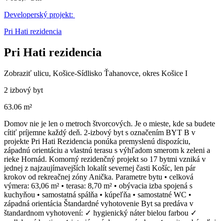
Developerský projekt:
Pri Hati rezidencia
Pri Hati rezidencia
Zobraziť ulicu
, Košice-Sídlisko Ťahanovce, okres Košice I
2 izbový byt
63.06 m²
Domov nie je len o metroch štvorcových. Je o mieste, kde sa budete
cítiť príjemne každý deň. 2-izbový byt s označením BYT B v
projekte Pri Hati Rezidencia ponúka premyslenú dispozíciu,
západnú orientáciu a vlastnú terasu s výhľadom smerom k zeleni a
rieke Hornád. Komorný rezidenčný projekt so 17 bytmi vzniká v
jednej z najzaujímavejších lokalít severnej časti Košíc, len pár
krokov od rekreačnej zóny Anička. Parametre bytu • celková
výmera: 63,06 m² • terasa: 8,70 m² • obývacia izba spojená s
kuchyňou • samostatná spálňa • kúpeľňa • samostatné WC •
západná orientácia Štandardné vyhotovenie Byt sa predáva v
štandardnom vyhotovení: ✓ hygienický náter bielou farbou ✓