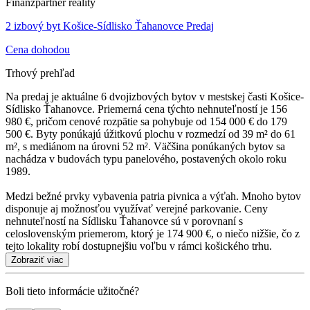
Finanzpartner reality
2 izbový byt Košice-Sídlisko Ťahanovce Predaj
Cena dohodou
Trhový prehľad
Na predaj je aktuálne 6 dvojizbových bytov v mestskej časti Košice-
Sídlisko Ťahanovce. Priemerná cena týchto nehnuteľností je 156
980 €, pričom cenové rozpätie sa pohybuje od 154 000 € do 179
500 €. Byty ponúkajú úžitkovú plochu v rozmedzí od 39 m² do 61
m², s mediánom na úrovni 52 m². Väčšina ponúkaných bytov sa
nachádza v budovách typu panelového, postavených okolo roku
1989.
Medzi bežné prvky vybavenia patria pivnica a výťah. Mnoho bytov
disponuje aj možnosťou využívať verejné parkovanie. Ceny
nehnuteľností na Sídlisku Ťahanovce sú v porovnaní s
celoslovenským priemerom, ktorý je 174 900 €, o niečo nižšie, čo z
tejto lokality robí dostupnejšiu voľbu v rámci košického trhu.
Zobraziť viac
Boli tieto informácie užitočné?