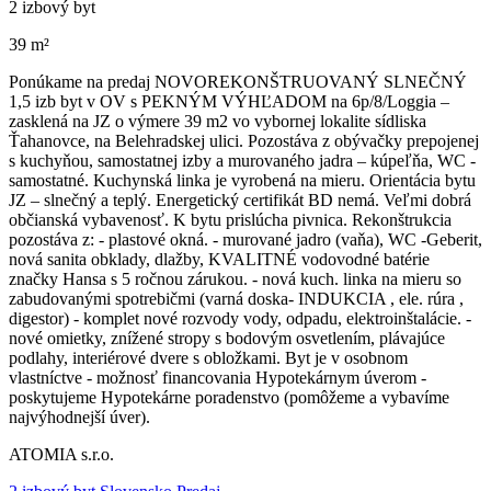
2 izbový byt
39 m²
Ponúkame na predaj NOVOREKONŠTRUOVANÝ SLNEČNÝ
1,5 izb byt v OV s PEKNÝM VÝHĽADOM na 6p/8/Loggia –
zasklená na JZ o výmere 39 m2 vo vybornej lokalite sídliska
Ťahanovce, na Belehradskej ulici. Pozostáva z obývačky prepojenej
s kuchyňou, samostatnej izby a murovaného jadra – kúpeľňa, WC -
samostatné. Kuchynská linka je vyrobená na mieru. Orientácia bytu
JZ – slnečný a teplý. Energetický certifikát BD nemá. Veľmi dobrá
občianská vybavenosť. K bytu prislúcha pivnica. Rekonštrukcia
pozostáva z: - plastové okná. - murované jadro (vaňa), WC -Geberit,
nová sanita obklady, dlažby, KVALITNÉ vodovodné batérie
značky Hansa s 5 ročnou zárukou. - nová kuch. linka na mieru so
zabudovanými spotrebičmi (varná doska- INDUKCIA , ele. rúra ,
digestor) - komplet nové rozvody vody, odpadu, elektroinštalácie. -
nové omietky, znížené stropy s bodovým osvetlením, plávajúce
podlahy, interiérové dvere s obložkami. Byt je v osobnom
vlastníctve - možnosť financovania Hypotekárnym úverom -
poskytujeme Hypotekárne poradenstvo (pomôžeme a vybavíme
najvýhodnejší úver).
ATOMIA s.r.o.