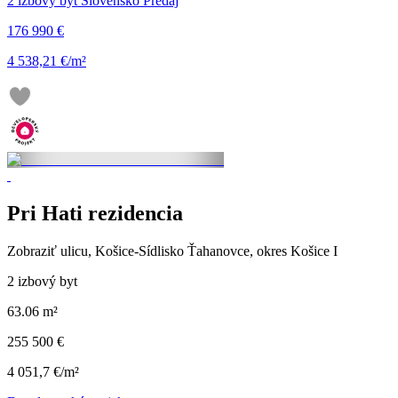
2 izbový byt Slovensko Predaj
176 990 €
4 538,21 €/m²
Pri Hati rezidencia
Zobraziť ulicu
, Košice-Sídlisko Ťahanovce, okres Košice I
2 izbový byt
63.06 m²
255 500 €
4 051,7 €/m²