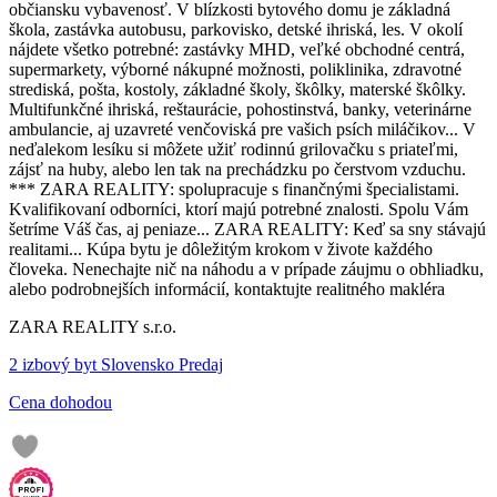
občiansku vybavenosť. V blízkosti bytového domu je základná
škola, zastávka autobusu, parkovisko, detské ihriská, les. V okolí
nájdete všetko potrebné: zastávky MHD, veľké obchodné centrá,
supermarkety, výborné nákupné možnosti, poliklinika, zdravotné
strediská, pošta, kostoly, základné školy, škôlky, materské škôlky.
Multifunkčné ihriská, reštaurácie, pohostinstvá, banky, veterinárne
ambulancie, aj uzavreté venčoviská pre vašich psích miláčikov... V
neďalekom lesíku si môžete užiť rodinnú grilovačku s priateľmi,
zájsť na huby, alebo len tak na prechádzku po čerstvom vzduchu.
*** ZARA REALITY: spolupracuje s finančnými špecialistami.
Kvalifikovaní odborníci, ktorí majú potrebné znalosti. Spolu Vám
šetríme Váš čas, aj peniaze... ZARA REALITY: Keď sa sny stávajú
realitami... Kúpa bytu je dôležitým krokom v živote každého
človeka. Nenechajte nič na náhodu a v prípade záujmu o obhliadku,
alebo podrobnejších informácií, kontaktujte realitného makléra
ZARA REALITY s.r.o.
2 izbový byt Slovensko Predaj
Cena dohodou