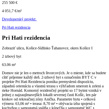
255 500 €
4 051,7 €/m²
Developerský projekt:
Pri Hati rezidencia
Pri Hati rezidencia
Zobraziť ulicu
, Košice-Sídlisko Ťahanovce, okres Košice I
2 izbový byt
63.06 m²
Domov nie je len o metroch štvorcových. Je o mieste, kde sa budete
cítiť príjemne každý deň. 2-izbový byt s označením BYT C v
projekte Pri Hati Rezidencia ponúka premyslenú dispozíciu,
západnú orientáciu a vlastnú terasu s výhľadom smerom k zeleni a
rieke Hornád. Komorný rezidenčný projekt so 17 bytmi vzniká v
jednej z najzaujímavejších lokalít severnej časti Košíc, len pár
krokov od rekreačnej zóny Anička. Parametre bytu • celková
výmera: 63,06 m² • terasa: 8,70 m² • obývacia izba spojená s
kuchyňou • samostatná spálňa • kúpeľňa • samostatné WC •