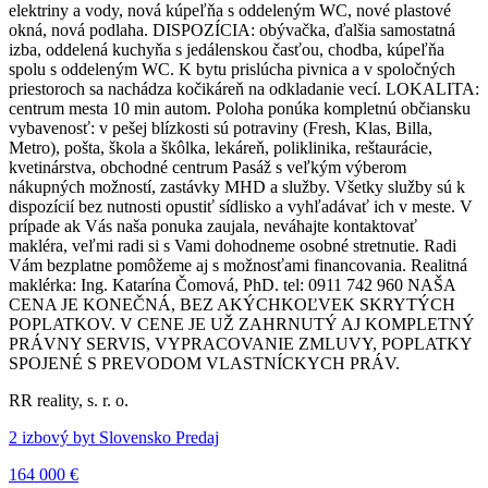
elektriny a vody, nová kúpeľňa s oddeleným WC, nové plastové
okná, nová podlaha. DISPOZÍCIA: obývačka, ďalšia samostatná
izba, oddelená kuchyňa s jedálenskou časťou, chodba, kúpeľňa
spolu s oddeleným WC. K bytu prislúcha pivnica a v spoločných
priestoroch sa nachádza kočikáreň na odkladanie vecí. LOKALITA:
centrum mesta 10 min autom. Poloha ponúka kompletnú občiansku
vybavenosť: v pešej blízkosti sú potraviny (Fresh, Klas, Billa,
Metro), pošta, škola a škôlka, lekáreň, poliklinika, reštaurácie,
kvetinárstva, obchodné centrum Pasáž s veľkým výberom
nákupných možností, zastávky MHD a služby. Všetky služby sú k
dispozícií bez nutnosti opustiť sídlisko a vyhľadávať ich v meste. V
prípade ak Vás naša ponuka zaujala, neváhajte kontaktovať
makléra, veľmi radi si s Vami dohodneme osobné stretnutie. Radi
Vám bezplatne pomôžeme aj s možnosťami financovania. Realitná
maklérka: Ing. Katarína Čomová, PhD. tel: 0911 742 960 NAŠA
CENA JE KONEČNÁ, BEZ AKÝCHKOĽVEK SKRYTÝCH
POPLATKOV. V CENE JE UŽ ZAHRNUTÝ AJ KOMPLETNÝ
PRÁVNY SERVIS, VYPRACOVANIE ZMLUVY, POPLATKY
SPOJENÉ S PREVODOM VLASTNÍCKYCH PRÁV.
RR reality, s. r. o.
2 izbový byt Slovensko Predaj
164 000 €