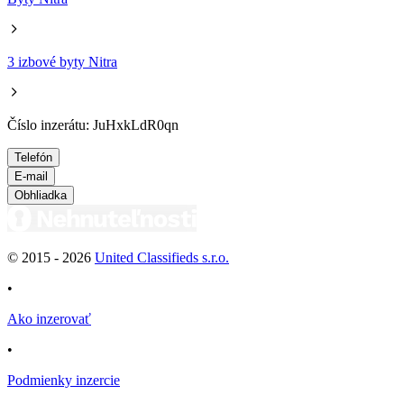
3 izbové byty Nitra
Číslo inzerátu: JuHxkLdR0qn
Telefón
E-mail
Obhliadka
© 2015 -
2026
United Classifieds s.r.o.
•
Ako inzerovať
•
Podmienky inzercie