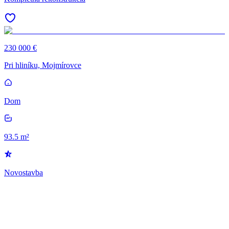
230 000 €
Pri hliníku, Mojmírovce
Dom
93.5 m²
Novostavba