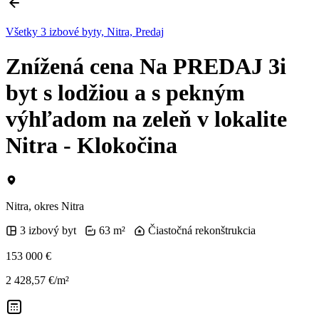
Všetky 3 izbové byty, Nitra, Predaj
Znížená cena Na PREDAJ 3i
byt s lodžiou a s pekným
výhľadom na zeleň v lokalite
Nitra - Klokočina
Nitra, okres Nitra
3 izbový byt
63 m²
Čiastočná rekonštrukcia
153 000 €
2 428,57 €/m²