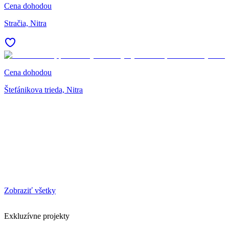
Cena dohodou
Stračia, Nitra
Cena dohodou
Štefánikova trieda, Nitra
Zobraziť všetky
Exkluzívne projekty