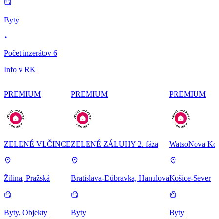
Byty
Počet inzerátov 6
Info v RK
PREMIUM
PREMIUM
PREMIUM
ZELENÉ VLČINCE
ZELENÉ ZÁLUHY 2. fáza
WatsoNova Koš
Žilina, Pražská
Bratislava-Dúbravka, Hanulova
Košice-Sever
Byty, Objekty
Byty
Byty