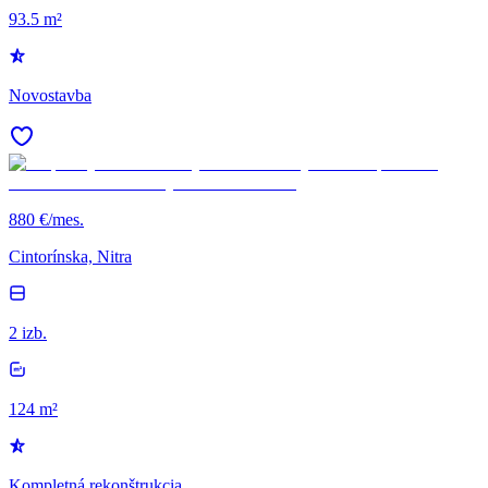
93.5 m²
Novostavba
880 €/mes.
Cintorínska, Nitra
2 izb.
124 m²
Kompletná rekonštrukcia