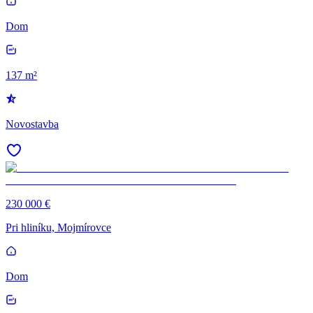
Dom
137 m²
Novostavba
230 000 €
Pri hliníku, Mojmírovce
Dom