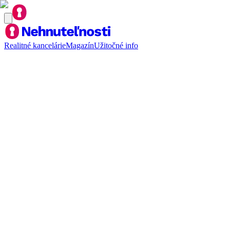
Realitné kancelárie
Magazín
Užitočné info