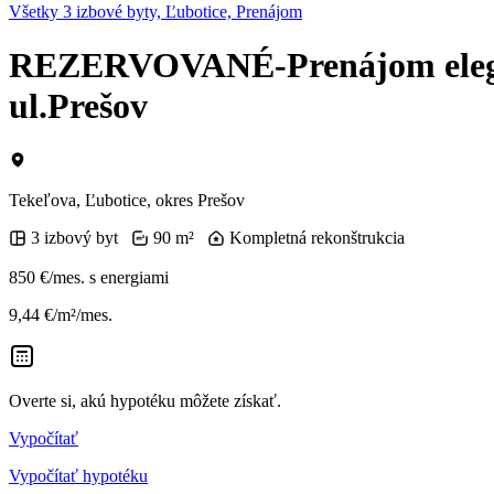
Všetky 3 izbové byty, Ľubotice, Prenájom
REZERVOVANÉ-Prenájom elegantn
ul.Prešov
Tekeľova, Ľubotice, okres Prešov
3 izbový byt
90 m²
Kompletná rekonštrukcia
850 €/mes.
s energiami
9,44 €/m²/mes.
Overte si, akú hypotéku môžete získať.
Vypočítať
Vypočítať hypotéku