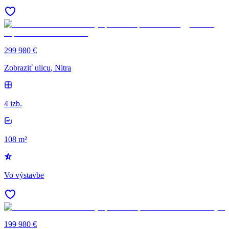
299 980 €
Zobraziť ulicu
, Nitra
4 izb.
108 m²
Vo výstavbe
199 980 €