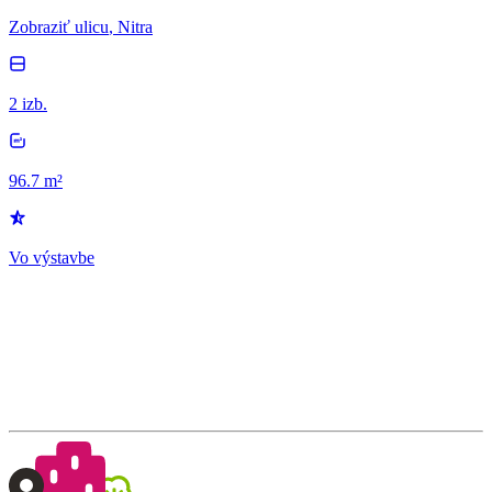
Zobraziť ulicu
, Nitra
2 izb.
96.7 m²
Vo výstavbe