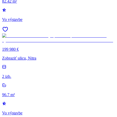
82.42 m²
Vo výstavbe
199 980 €
Zobraziť ulicu
, Nitra
2 izb.
96.7 m²
Vo výstavbe