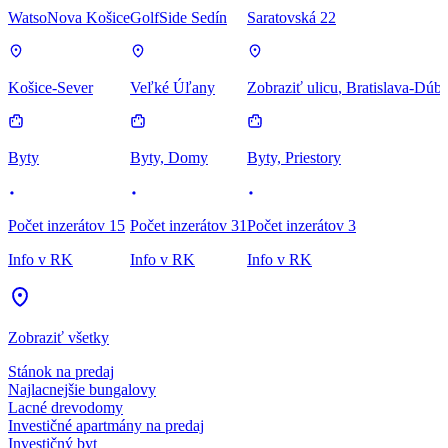
WatsoNova Košice
GolfSide Sedín
Saratovská 22
Košice-Sever
Veľké Úľany
Zobraziť ulicu
, Bratislava-Dúb
Byty
Byty, Domy
Byty, Priestory
Počet inzerátov 15
Počet inzerátov 31
Počet inzerátov 3
Info v RK
Info v RK
Info v RK
Zobraziť všetky
Stánok na predaj
Najlacnejšie bungalovy
Lacné drevodomy
Investičné apartmány na predaj
Investičný byt