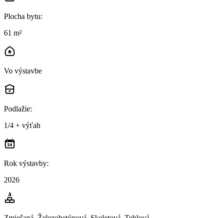
Plocha bytu
:
61 m²
Vo výstavbe
Podlažie
:
1/4 + výťah
Rok výstavby
:
2026
Zmiešaná, Železobetónová, Skeletová, Tehlová