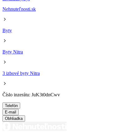
Nehnuteľnosti.sk
Byty
Byty Nitra
3 izbové byty Nitra
Číslo inzerátu: JuK3t0dnCwv
Telefón
E-mail
Obhliadka