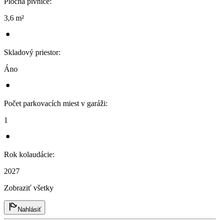
Plocha pivnice
:
3,6 m²
Skladový priestor
:
Áno
Počet parkovacích miest v garáži
:
1
Rok kolaudácie
:
2027
Zobraziť všetky
Nahlásiť