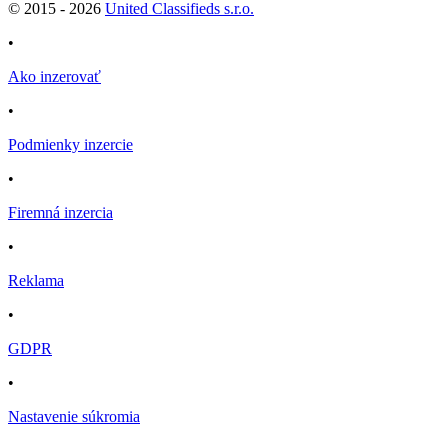
© 2015 -
2026
United Classifieds s.r.o.
•
Ako inzerovať
•
Podmienky inzercie
•
Firemná inzercia
•
Reklama
•
GDPR
•
Nastavenie súkromia