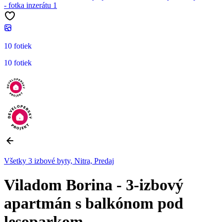
10 fotiek
10 fotiek
Všetky 3 izbové byty, Nitra, Predaj
Viladom Borina - 3-izbový
apartmán s balkónom pod
lesoparkom