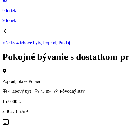
9 fotiek
9 fotiek
Všetky 4 izbové byty, Poprad, Predaj
Pokojné bývanie s dostatkom pri
Poprad, okres Poprad
4 izbový byt
73 m²
Pôvodný stav
167 000 €
2 302,18 €/m²