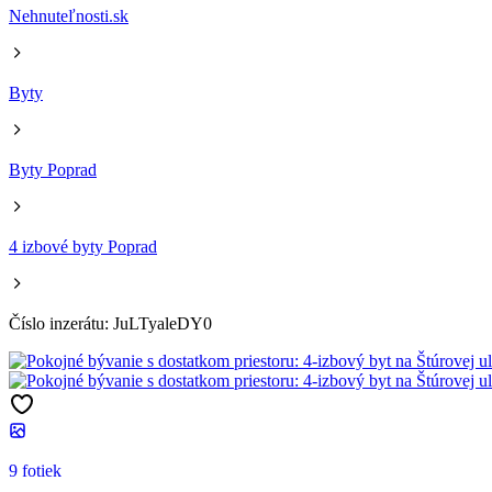
Nehnuteľnosti.sk
Byty
Byty Poprad
4 izbové byty Poprad
Číslo inzerátu: JuLTyaleDY0
9 fotiek