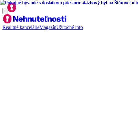
Realitné kancelárie
Magazín
Užitočné info