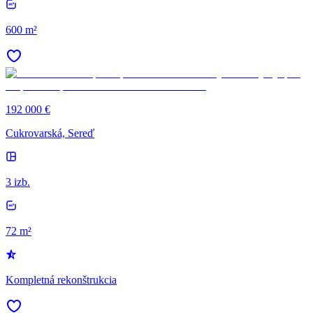
600 m²
192 000 €
Cukrovarská, Sereď
3 izb.
72 m²
Kompletná rekonštrukcia