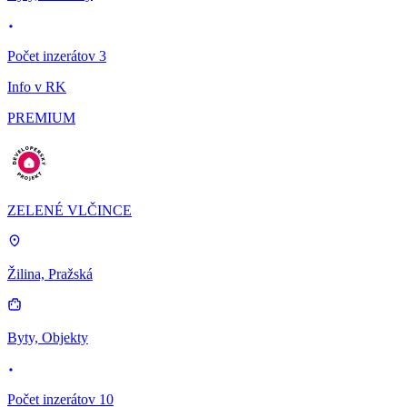
Počet inzerátov 3
Info v RK
PREMIUM
ZELENÉ VLČINCE
Žilina, Pražská
Byty, Objekty
Počet inzerátov 10