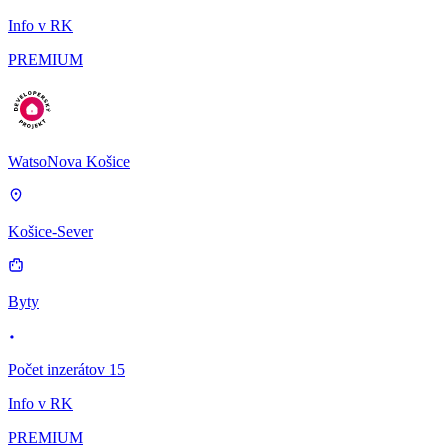
Info v RK
PREMIUM
WatsoNova Košice
Košice-Sever
Byty
Počet inzerátov 15
Info v RK
PREMIUM