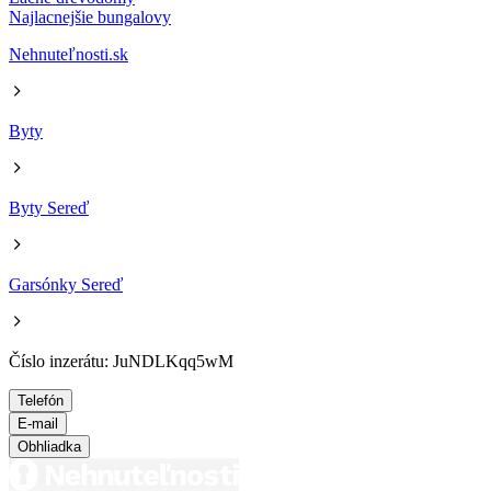
Najlacnejšie bungalovy
Nehnuteľnosti.sk
Byty
Byty Sereď
Garsónky Sereď
Číslo inzerátu: JuNDLKqq5wM
Telefón
E-mail
Obhliadka