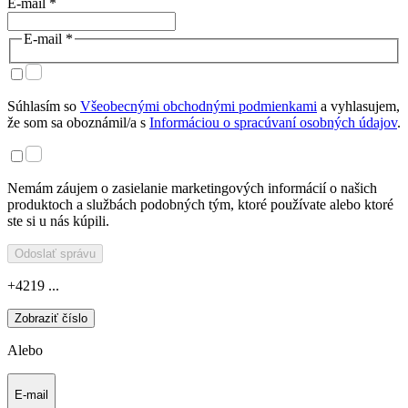
E-mail *
E-mail *
Súhlasím so
Všeobecnými obchodnými podmienkami
a vyhlasujem,
že som sa oboznámil/a s
Informáciou o spracúvaní osobných údajov
.
Nemám záujem o zasielanie marketingových informácií o našich
produktoch a službách podobných tým, ktoré používate alebo ktoré
ste si u nás kúpili.
Odoslať správu
+4219 ...
Zobraziť číslo
Alebo
E-mail