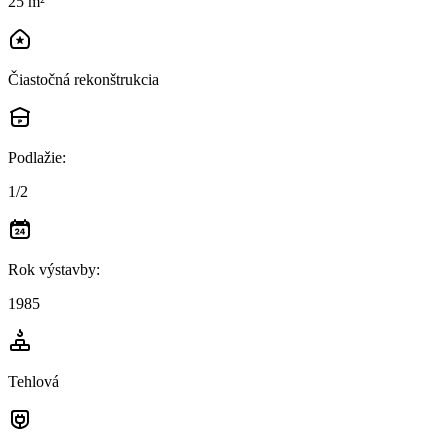
25 m²
Čiastočná rekonštrukcia
Podlažie
:
1/2
Rok výstavby
:
1985
Tehlová