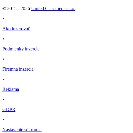
© 2015 -
2026
United Classifieds s.r.o.
•
Ako inzerovať
•
Podmienky inzercie
•
Firemná inzercia
•
Reklama
•
GDPR
•
Nastavenie súkromia