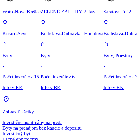
WatsoNova Košice
ZELENÉ ZÁLUHY 2. fáza
Saratovská 22
Košice-Sever
Bratislava-Dúbravka, Hanulova
Bratislava-Dúbrav
Byty
Byty
Byty, Priestory
Počet inzerátov 15
Počet inzerátov 6
Počet inzerátov 3
Info v RK
Info v RK
Info v RK
Zobraziť všetky
Investičné apartmány na predaj
Byty na prenájom bez kaucie a depozitu
Investičný byt
Lacné drevodomy