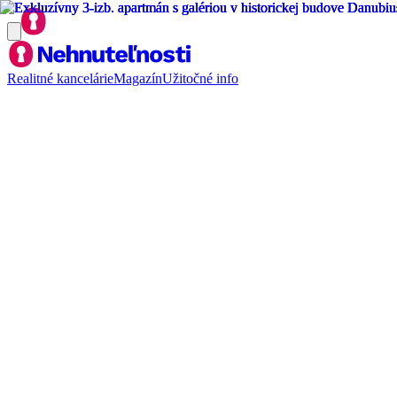
Realitné kancelárie
Magazín
Užitočné info