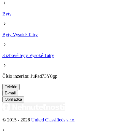
Byty
Byty Vysoké Tatry
3 izbové byty Vysoké Tatry
Číslo inzerátu: JuPad73Y0gp
Telefón
E-mail
Obhliadka
© 2015 -
2026
United Classifieds s.r.o.
•