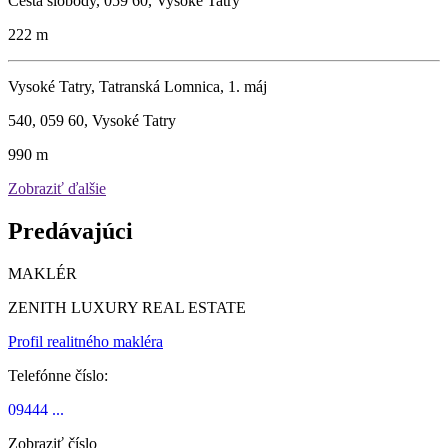
Cesta slobody, 059 60, Vysoké Tatry
222 m
Vysoké Tatry, Tatranská Lomnica, 1. máj
540, 059 60, Vysoké Tatry
990 m
Zobraziť ďalšie
Predávajúci
MAKLÉR
ZENITH LUXURY REAL ESTATE
Profil realitného makléra
Telefónne číslo:
09444 ...
Zobraziť číslo