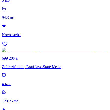
3 izb.
94.3 m²
Novostavba
699 200 €
Zobraziť ulicu
, Bratislava-Staré Mesto
4 izb.
129.25 m²