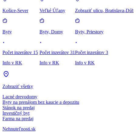
Košice-Sever
Veľké Úľany
Zobraziť ulicu
, Bratislava-Dúb
Byty
Byty, Domy
Byty, Priestory
Počet inzerátov 15
Počet inzerátov 31
Počet inzerátov 3
Info v RK
Info v RK
Info v RK
Zobraziť všetky
Lacné drevodomy
Byty na prenájom bez kaucie a depozitu
Stánok na predaj
Investičný byt
Farma na predaj
Nehnuteľnosti.sk