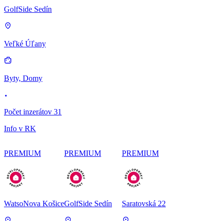
GolfSide Sedín
Veľké Úľany
Byty, Domy
Počet inzerátov 31
Info v RK
PREMIUM
PREMIUM
PREMIUM
WatsoNova Košice
GolfSide Sedín
Saratovská 22