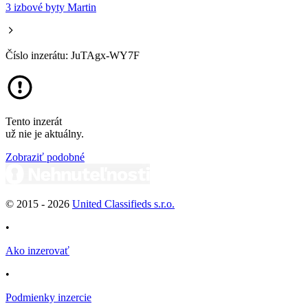
3 izbové byty Martin
Číslo inzerátu: JuTAgx-WY7F
Tento inzerát
už nie je aktuálny.
Zobraziť podobné
© 2015 -
2026
United Classifieds s.r.o.
•
Ako inzerovať
•
Podmienky inzercie