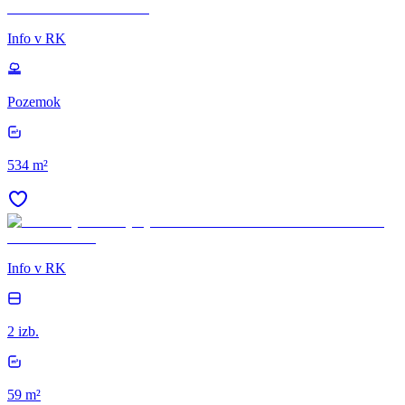
Info v RK
Pozemok
534 m²
Info v RK
2 izb.
59 m²