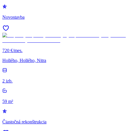
Novostavba
720 €/mes.
Hollého, Hollého, Nitra
2 izb.
59 m²
Čiastočná rekonštrukcia