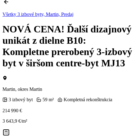
Všetky 3 izbové byty, Martin, Predaj
NOVÁ CENA! Ďalší dizajnový
unikát z dielne B10:
Kompletne prerobený 3-izbový
byt v širšom centre-byt MJ13
Martin, okres Martin
3 izbový byt
59 m²
Kompletná rekonštrukcia
214 990 €
3 643,9 €/m²