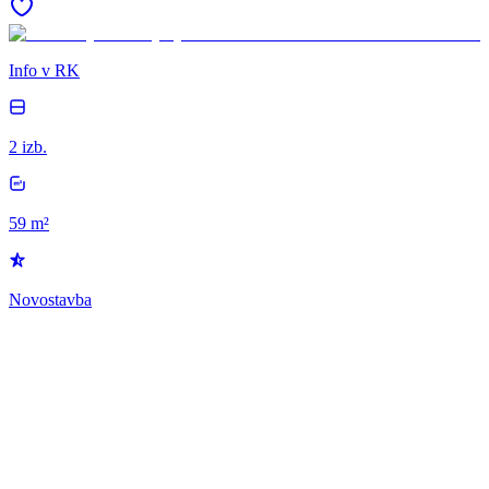
Info v RK
2 izb.
59 m²
Novostavba