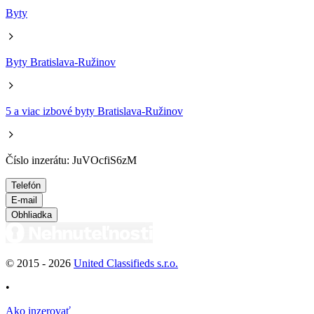
Byty
Byty Bratislava-Ružinov
5 a viac izbové byty Bratislava-Ružinov
Číslo inzerátu: JuVOcfiS6zM
Telefón
E-mail
Obhliadka
© 2015 -
2026
United Classifieds s.r.o.
•
Ako inzerovať