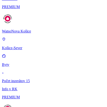
PREMIUM
WatsoNova Košice
Košice-Sever
Byty
Počet inzerátov 15
Info v RK
PREMIUM