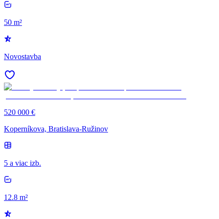
50 m²
Novostavba
520 000 €
Koperníkova, Bratislava-Ružinov
5 a viac izb.
12.8 m²