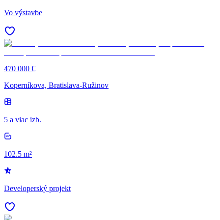
Vo výstavbe
470 000 €
Koperníkova, Bratislava-Ružinov
5 a viac izb.
102.5 m²
Developerský projekt