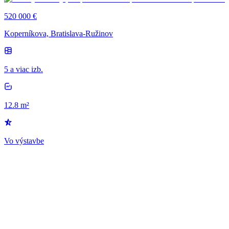
520 000 €
Koperníkova, Bratislava-Ružinov
5 a viac izb.
12.8 m²
Vo výstavbe