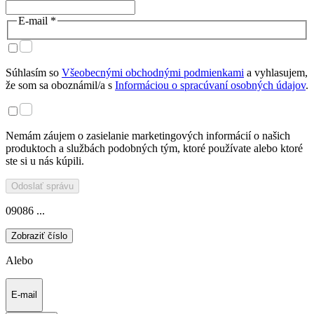
E-mail *
Súhlasím so
Všeobecnými obchodnými podmienkami
a vyhlasujem,
že som sa oboznámil/a s
Informáciou o spracúvaní osobných údajov
.
Nemám záujem o zasielanie marketingových informácií o našich
produktoch a službách podobných tým, ktoré používate alebo ktoré
ste si u nás kúpili.
Odoslať správu
09086 ...
Zobraziť číslo
Alebo
E-mail