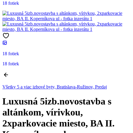
18 fotiek
18 fotiek
18 fotiek
Všetky 5 a viac izbové byty, Bratislava-Ružinov, Predaj
Luxusná 5izb.novostavba s
altánkom, vírivkou,
2xparkovacie miesto, BA II.