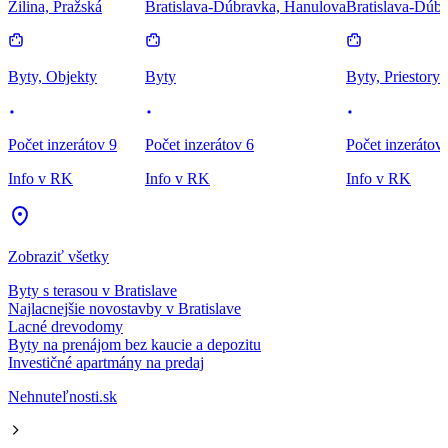
Žilina, Pražská
Bratislava-Dúbravka, Hanulova
Bratislava-Dúbr
Byty, Objekty
Byty
Byty, Priestory
Počet inzerátov 9
Počet inzerátov 6
Počet inzerátov
Info v RK
Info v RK
Info v RK
Zobraziť všetky
Byty s terasou v Bratislave
Najlacnejšie novostavby v Bratislave
Lacné drevodomy
Byty na prenájom bez kaucie a depozitu
Investičné apartmány na predaj
Nehnuteľnosti.sk