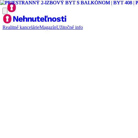
Realitné kancelárie
Magazín
Užitočné info